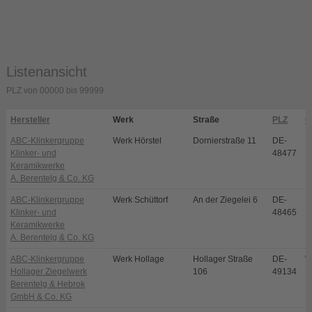
Listenansicht
PLZ von 00000 bis 99999
Hersteller
Werk
Straße
PLZ
O
ABC-Klinkergruppe
Werk Hörstel
Dornierstraße 11
DE-
H
Klinker- und
48477
Keramikwerke
A. Berentelg & Co. KG
ABC-Klinkergruppe
Werk Schüttorf
An der Ziegelei 6
DE-
S
Klinker- und
48465
S
Keramikwerke
A. Berentelg & Co. KG
ABC-Klinkergruppe
Werk Hollage
Hollager Straße
DE-
W
Hollager Ziegelwerk
106
49134
H
Berentelg & Hebrok
GmbH & Co. KG