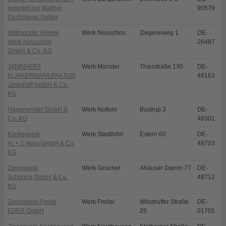
gefertigt bei Walther
90579
Dachziegel GmbH
Wittmunder Klinker
Werk Neuschoo
Ziegeleiweg 1
DE-
N
Werk Neuschoo
26487
GmbH & Co. KG
JANINHOFF
Werk Münster
Thierstraße 130
DE-
M
KLINKERMANUFAKTUR
48163
Janinhoff GmbH & Co.
KG
Hagemeister GmbH &
Werk Nottuln
Buxtrup 3
DE-
N
Co. KG
48301
Klinkerwerk
Werk Stadtlohn
Estern 60
DE-
S
H. + J. Iking GmbH & Co.
48703
KG
Ziegelwerk
Werk Gescher
Ahauser Damm 77
DE-
G
Schüring GmbH & Co.
48712
KG
Ziegelwerk Freital
Werk Freital
Wilsdruffer Straße
DE-
Fr
EDER GmbH
25
01705