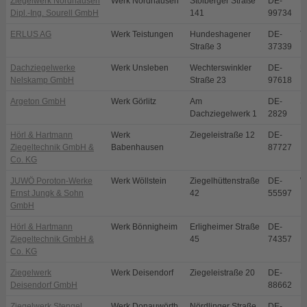
Ziegelwerk Nordhausen
Werk Nordhausen
Stolberger Straße
DE-
N
Dipl.-Ing. Sourell GmbH
141
99734
ERLUS AG
Werk Teistungen
Hundeshagener
DE-
T
Straße 3
37339
Dachziegelwerke
Werk Unsleben
Wechterswinkler
DE-
U
Nelskamp GmbH
Straße 23
97618
Argeton GmbH
Werk Görlitz
Am
DE-
S
Dachziegelwerk 1
2829
E
Hörl & Hartmann
Werk
Ziegeleistraße 12
DE-
B
Ziegeltechnik GmbH &
Babenhausen
87727
Co. KG
JUWÖ Poroton-Werke
Werk Wöllstein
Ziegelhüttenstraße
DE-
W
Ernst Jungk & Sohn
42
55597
GmbH
Hörl & Hartmann
Werk Bönnigheim
Erligheimer Straße
DE-
B
Ziegeltechnik GmbH &
45
74357
Co. KG
Ziegelwerk
Werk Deisendorf
Ziegeleistraße 20
DE-
Ü
Deisendorf GmbH
88662
D
Ziegelwerk Stengel
Werk Donauwörth
Nördlinger Straße
DE-
D