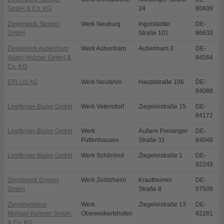
GmbH & Co. KG
24
86609
Ziegelwerk Stengel
Werk Neuburg
Ingolstädter
DE-
N
GmbH
Straße 101
86633
Ziegelwerk Aubenham
Werk Aubenham
Aubenham 3
DE-
O
Adam Holzner GmbH &
84564
Co. KG
ERLUS AG
Werk Neufahrn
Hauptstraße 106
DE-
N
84088
Leipfinger-Bader GmbH
Werk Vatersdorf
Ziegeleistraße 15
DE-
V
84172
Leipfinger-Bader GmbH
Werk
Äußere Freisinger
DE-
P
Puttenhausen
Straße 31
84048
Leipfinger-Bader GmbH
Werk Schönlind
Ziegeleistraße 1
DE-
V
92249
Ziegelwerk Englert
Werk Zeilitzheim
Krautheimer
DE-
Z
GmbH
Straße 8
97509
Ziegelsysteme
Werk
Ziegeleistraße 13
DE-
O
Michael Kellerer GmbH
Oberweikertshofen
82281
& Co. KG