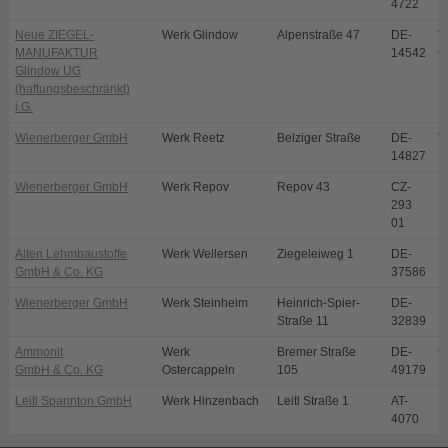
4722
Neue ZIEGEL-
Werk Glindow
Alpenstraße 47
DE-
W
MANUFAKTUR
14542
G
Glindow UG
(haftungsbeschränkt)
i.G.
Wienerberger GmbH
Werk Reetz
Belziger Straße
DE-
W
14827
R
Wienerberger GmbH
Werk Repov
Repov 43
CZ-
M
293
01
Alten Lehmbaustoffe
Werk Wellersen
Ziegeleiweg 1
DE-
D
GmbH & Co. KG
37586
Wienerberger GmbH
Werk Steinheim
Heinrich-Spier-
DE-
S
Straße 11
32839
Ammonit
Werk
Bremer Straße
DE-
O
GmbH & Co. KG
Ostercappeln
105
49179
Leitl Spannton GmbH
Werk Hinzenbach
Leitl Straße 1
AT-
E
4070
H