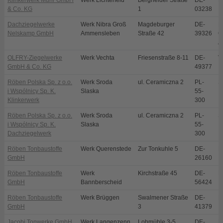
Klinkerwerk Muhr GmbH
Werk Lichterfeld
Bergheider Straße
DE-
L
& Co. KG
1
03238
Dachziegelwerke
Werk Nibra Groß
Magdeburger
DE-
N
Nelskamp GmbH
Ammensleben
Straße 42
39326
O
A
OLFRY-Ziegelwerke
Werk Vechta
Friesenstraße 8-11
DE-
V
GmbH & Co. KG
49377
Röben Polska Sp. z o.o.
Werk Sroda
ul. Ceramiczna 2
PL-
S
i Wspólnicy Sp. K.
Slaska
55-
Klinkerwerk
300
Röben Polska Sp. z o.o.
Werk Sroda
ul. Ceramiczna 2
PL-
S
i Wspólnicy Sp. K.
Slaska
55-
Dachziegelwerk
300
Röben Tonbaustoffe
Werk Querenstede
Zur Tonkuhle 5
DE-
B
GmbH
26160
Röben Tonbaustoffe
Werk
Kirchstraße 45
DE-
B
GmbH
Bannberscheid
56424
Röben Tonbaustoffe
Werk Brüggen
Swalmener Straße
DE-
B
GmbH
3
41379
Jacobi Tonwerke GmbH
Werk Langenzenn
Lohmühle 3-5
DE-
L