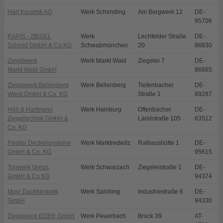
Hart Keramik AG
Werk Schirnding
Am Bergwerk 12
DE-
S
95706
RAPIS - ZIEGEL
Werk
Lechfelder Straße
DE-
S
Schmid GmbH & Co KG
Schwabmünchen
20
86830
Ziegelwerk
Werk Markt Wald
Ziegelei 7
DE-
M
Markt Wald GmbH
86865
Ziegelwerk Bellenberg
Werk Bellenberg
Tiefenbacher
DE-
B
Wiest GmbH & Co. KG
Straße 1
89287
Hörl & Hartmann
Werk Hainburg
Offenbacher
DE-
H
Ziegeltechnik GmbH &
Landstraße 105
63512
Co. KG
Fiedler Deckensysteme
Werk Marktredwitz
Rathaushütte 1
DE-
M
GmbH & Co. KG
95615
Tonwerk Venus
Werk Schwarzach
Ziegeleistraße 1
DE-
S
GmbH & Co KG
94374
Mayr Dachkeramik
Werk Salching
Industriestraße 6
DE-
S
GmbH
94330
Ziegelwerk EDER GmbH
Werk Peuerbach
Bruck 39
AT-
P