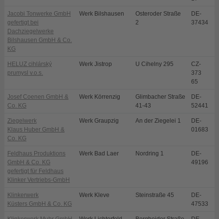
Jacobi Tonwerke GmbH
Werk Bilshausen
Osteroder Straße
DE-
B
gefertigt bei
2
37434
Dachziegelwerke
Bilshausen GmbH & Co.
KG
HELUZ cihlárský
Werk Jistrop
U Cihelny 295
CZ-
D
prumysl v.o.s.
373
65
Josef Coenen GmbH &
Werk Körrenzig
Glimbacher Straße
DE-
L
Co. KG
41-43
52441
Ziegelwerk
Werk Graupzig
An der Ziegelei 1
DE-
N
Klaus Huber GmbH &
01683
Co. KG
Feldhaus Produktions
Werk Bad Laer
Nordring 1
DE-
B
GmbH & Co. KG
49196
gefertigt für Feldhaus
Klinker Vertriebs-GmbH
Klinkerwerk
Werk Kleve
Steinstraße 45
DE-
K
Küsters GmbH & Co. KG
47533