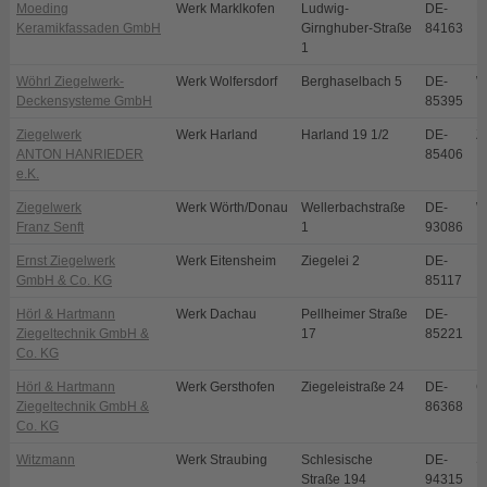
Moeding
Werk Marklkofen
Ludwig-
DE-
M
Keramikfassaden GmbH
Girnghuber-Straße
84163
1
Wöhrl Ziegelwerk-
Werk Wolfersdorf
Berghaselbach 5
DE-
W
Deckensysteme GmbH
85395
Ziegelwerk
Werk Harland
Harland 19 1/2
DE-
Z
ANTON HANRIEDER
85406
e.K.
Ziegelwerk
Werk Wörth/Donau
Wellerbachstraße
DE-
W
Franz Senft
1
93086
Ernst Ziegelwerk
Werk Eitensheim
Ziegelei 2
DE-
E
GmbH & Co. KG
85117
Hörl & Hartmann
Werk Dachau
Pellheimer Straße
DE-
D
Ziegeltechnik GmbH &
17
85221
Co. KG
Hörl & Hartmann
Werk Gersthofen
Ziegeleistraße 24
DE-
G
Ziegeltechnik GmbH &
86368
Co. KG
Witzmann
Werk Straubing
Schlesische
DE-
S
Straße 194
94315