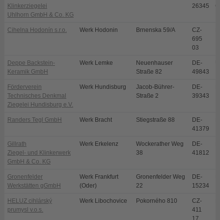
Klinkerziegelei
26345
G
Uhlhorn GmbH & Co. KG
Cihelna Hodonín s.r.o.
Werk Hodonin
Brnenska 59/A
CZ-
H
695
03
Deppe Backstein-
Werk Lemke
Neuenhauser
DE-
U
Keramik GmbH
Straße 82
49843
Förderverein
Werk Hundisburg
Jacob-Bührer-
DE-
H
Technisches Denkmal
Straße 2
39343
Ziegelei Hundisburg e.V.
Randers Tegl GmbH
Werk Bracht
Stiegstraße 88
DE-
B
41379
Gillrath
Werk Erkelenz
Wockerather Weg
DE-
E
Ziegel- und Klinkerwerk
38
41812
GmbH & Co. KG
Gronenfelder
Werk Frankfurt
Gronenfelder Weg
DE-
F
Werkstätten gGmbH
(Oder)
22
15234
HELUZ cihlárský
Werk Libochovice
Pokorného 810
CZ-
L
prumysl v.o.s.
411
17