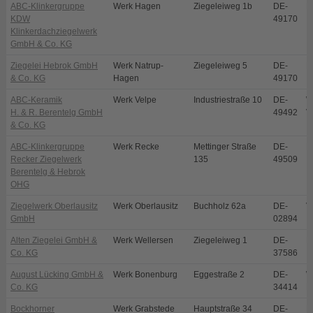
ABC-Klinkergruppe
Werk Hagen
Ziegeleiweg 1b
DE-
H
KDW
49170
Klinkerdachziegelwerk
GmbH & Co. KG
Ziegelei Hebrok GmbH
Werk Natrup-
Ziegeleiweg 5
DE-
N
& Co. KG
Hagen
49170
ABC-Keramik
Werk Velpe
Industriestraße 10
DE-
W
H. & R. Berentelg GmbH
49492
V
& Co. KG
ABC-Klinkergruppe
Werk Recke
Mettinger Straße
DE-
R
Recker Ziegelwerk
135
49509
Berentelg & Hebrok
OHG
Ziegelwerk Oberlausitz
Werk Oberlausitz
Buchholz 62a
DE-
V
GmbH
02894
Alten Ziegelei GmbH &
Werk Wellersen
Ziegeleiweg 1
DE-
D
Co. KG
37586
August Lücking GmbH &
Werk Bonenburg
Eggestraße 2
DE-
W
Co. KG
34414
B
Bockhorner
Werk Grabstede
Hauptstraße 34
DE-
B