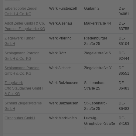
Erbersdobler Ziegel
Werk Fürstenzell
Gurlarn 2
DE-
F
GmbH & Co. KG
94081
Adolf Zeller GmbH & Co.
Werk Alzenau
Märkerstraße 44
DE-
A
Poroton Ziegelwerke KG
63755
Ziegelwerk Turber
Werk Pförring
Riedenburger
DE-
P
GmbH
Straße 25
85104
Schlagmann Poroton
Werk Rötz
Ziegeleistraße 5
DE-
R
GmbH & Co. KG
92444
Schlagmann Poroton
Werk Aichach
Ziegeleistraße 31
DE-
A
GmbH & Co. KG
86551
Ziegelwerk
Werk Balzhausen
St.-Leonhard-
DE-
B
Otto Staudacher GmbH
Straße 25
86483
& Co. KG
Schmid Ziegelsysteme
Werk Balzhausen
St.-Leonhard-
DE-
B
GmbH
Straße 25
86483
Girnghuber GmbH
Werk Marklkofen
Ludwig-
DE-
M
Girnghuber-Straße
84163
1