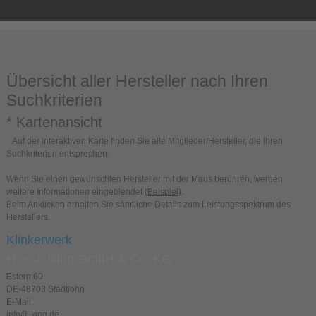
Übersicht aller Hersteller nach Ihren
Suchkriterien
* Kartenansicht
Auf der interaktiven Karte finden Sie alle Mitglieder/Hersteller, die Ihren
Suchkriterien entsprechen.
Wenn Sie einen gewünschten Hersteller mit der Maus berühren, werden
weitere Informationen eingeblendet
(Beispiel)
.
Beim Anklicken erhalten Sie sämtliche Details zum Leistungsspektrum des
Herstellers.
Klinkerwerk
H. + J. Iking GmbH & Co. KG
Estern 60
DE-48703 Stadtlohn
E-Mail:
info@iking.de