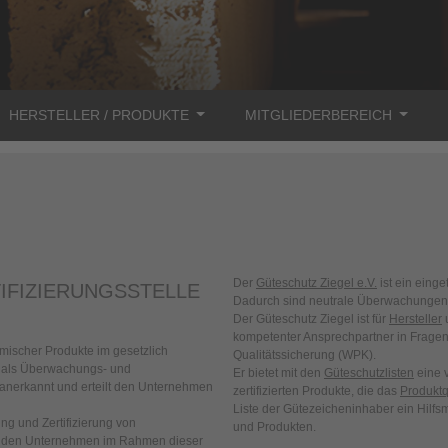
HERSTELLER / PRODUKTE
MITGLIEDERBEREICH
Der
Güteschutz Ziegel e.V.
ist ein einge
IFIZIERUNGSSTELLE
Dadurch sind neutrale Überwachungen s
Der Güteschutz Ziegel ist für
Hersteller
kompetenter Ansprechpartner in Frage
mischer Produkte im gesetzlich
Qualitätssicherung (WPK).
ik als Überwachungs- und
Er bietet mit den
Güteschutzlisten
eine v
r anerkannt und erteilt den Unternehmen
zertifizierten Produkte, die das
Produktq
Liste der Gütezeicheninhaber ein Hilfsm
ung und Zertifizierung von
und Produkten.
lt den Unternehmen im Rahmen dieser