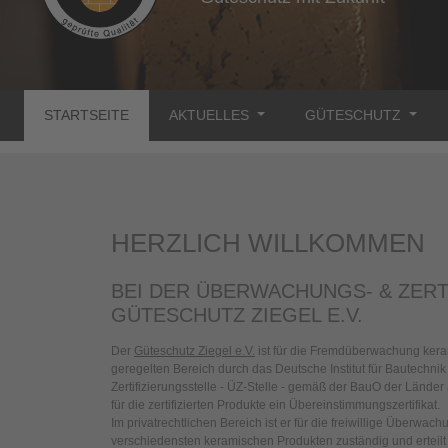
STARTSEITE
AKTUELLES
GÜTESCHUTZ
HERZLICH WILLKOMMEN
BEI DER ÜBERWACHUNGS- & ZERT
GÜTESCHUTZ ZIEGEL E.V.
Der
Güteschutz Ziegel e.V.
ist für die Fremdüberwachung kera
geregelten Bereich durch das Deutsche Institut für Bautechn
Zertifizierungsstelle - ÜZ-Stelle - gemäß der BauO der Lände
für die zertifizierten Produkte ein Übereinstimmungszertifikat.
Im privatrechtlichen Bereich ist er für die freiwillige Überwach
verschiedensten keramischen Produkten zuständig und ertei