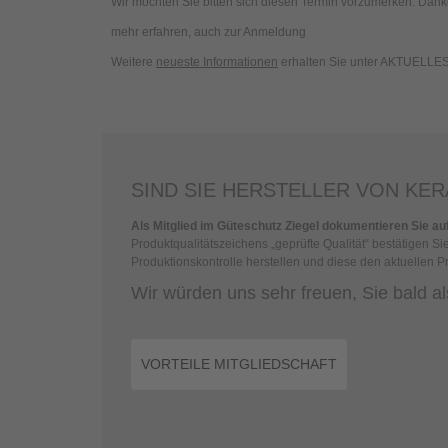
Wir möchten Sie bitten sich diesen Termin vorzumerken. Dank
mehr erfahren, auch zur Anmeldung
Weitere
neueste Informationen
erhalten Sie unter AKTUELLES
SIND SIE HERSTELLER VON K
Als Mitglied im Güteschutz Ziegel dokumentieren Sie a
Produktqualitätszeichens „geprüfte Qualität“ bestätigen 
Produktionskontrolle herstellen und diese den aktuellen P
Wir würden uns sehr freuen, Sie bald a
VORTEILE MITGLIEDSCHAFT