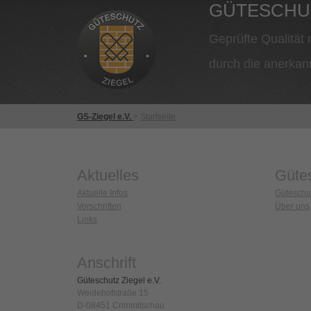
GÜTESCH
Geprüfte Qualität m
durch die anerkan
GS-Ziegel e.V.
>
Startseite
Aktuelles
Güte
Aktuelle Infos
Güteschu
Vorschriften
Über uns
Links
Anschrift
Güteschutz Ziegel e.V.
Weidehofstraße 15
D-08451 Crimmitschau