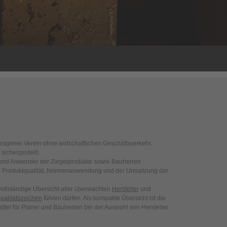
tragener Verein ohne wirtschaftlichen Geschäftsverkehr.
ichergestellt.
und Anwender der Ziegelprodukte sowie Bauherren
n Produktqualität, Normenanwendung und der Umsetzung der
ollständige Übersicht aller überwachten
Hersteller
und
ualitätszeichen
führen dürfen. Als kompakte Übersicht ist die
ittel für Planer und Bauherren bei der Auswahl von Hersteller