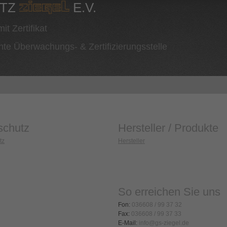
UTZ
E.V.
it Zertifikat
nte Überwachungs- & Zertifizierungsstelle
schutz
Hersteller / Produkte
tz
Hersteller
So erreichen Sie uns
Fon:
036608 / 99 37 32
Fax:
036608 / 99 37 33
E-Mail:
info@gs-ziegel.de