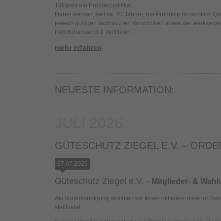
Tätigkeit ein Produktzertifikat.
Dabei werden, seit ca. 70 Jahren, die Produkte hinsichtlich Q
jeweils gültigen technischen Vorschriften sowie der werkseig
fremdüberwacht & zertifiziert.
mehr erfahren
NEUESTE INFORMATION:
JULI 2026
GÜTESCHUTZ ZIEGEL E.V. – OR
07.07.2026
Güteschutz Ziegel e.V. -
Mitglieder- & Wah
Als Vorankündigung möchten wir Ihnen mitteilen, dass im Ra
stattfindet.