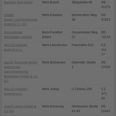
Randers Tegl GmbH
Werk Bracht
Stiegstraße 88
DE-
B
41379
Gillrath
Werk Erkelenz
Wockerather Weg
DE-
E
Ziegel- und Klinkerwerk
38
41812
GmbH & Co. KG
Gronenfelder
Werk Frankfurt
Gronenfelder Weg
DE-
F
Werkstätten gGmbH
(Oder)
22
15234
HELUZ cihlárský
Werk Libochovice
Pokorného 810
CZ-
L
prumysl v.o.s.
411
17
Jacobi Tonwerke GmbH
Werk Bilshausen
Osteroder Straße
DE-
B
gefertigt bei
2
37434
Dachziegelwerke
Bilshausen GmbH & Co.
KG
HELUZ cihlárský
Werk Jistrop
U Cihelny 295
CZ-
D
prumysl v.o.s.
373
65
Josef Coenen GmbH &
Werk Körrenzig
Glimbacher Straße
DE-
L
Co. KG
41-43
52441