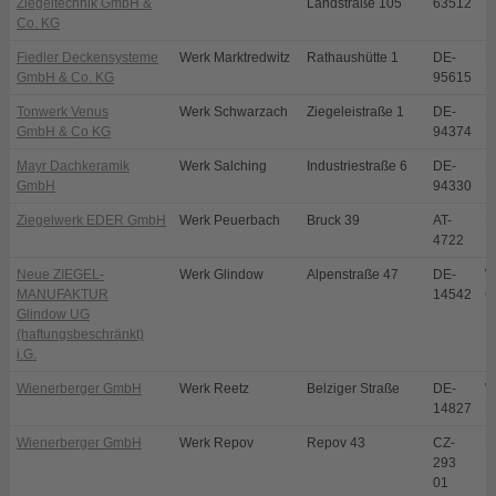
Ziegeltechnik GmbH &
Landstraße 105
63512
Co. KG
Fiedler Deckensysteme
Werk Marktredwitz
Rathaushütte 1
DE-
M
GmbH & Co. KG
95615
Tonwerk Venus
Werk Schwarzach
Ziegeleistraße 1
DE-
S
GmbH & Co KG
94374
Mayr Dachkeramik
Werk Salching
Industriestraße 6
DE-
S
GmbH
94330
Ziegelwerk EDER GmbH
Werk Peuerbach
Bruck 39
AT-
P
4722
Neue ZIEGEL-
Werk Glindow
Alpenstraße 47
DE-
W
MANUFAKTUR
14542
G
Glindow UG
(haftungsbeschränkt)
i.G.
Wienerberger GmbH
Werk Reetz
Belziger Straße
DE-
W
14827
R
Wienerberger GmbH
Werk Repov
Repov 43
CZ-
M
293
01