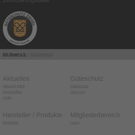
Zertifizierungsstelle
GS-Ziegel e.V.
>
Suchergebnis
Aktuelles
Güteschutz
Aktuelle Infos
Güteschutz
Vorschriften
Über uns
Links
Hersteller / Produkte
Mitgliederbereich
Hersteller
Login