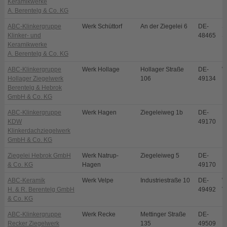
Keramikwerke
A. Berentelg & Co. KG
ABC-Klinkergruppe
Werk Schüttorf
An der Ziegelei 6
DE-
S
Klinker- und
48465
S
Keramikwerke
A. Berentelg & Co. KG
ABC-Klinkergruppe
Werk Hollage
Hollager Straße
DE-
W
Hollager Ziegelwerk
106
49134
H
Berentelg & Hebrok
GmbH & Co. KG
ABC-Klinkergruppe
Werk Hagen
Ziegeleiweg 1b
DE-
H
KDW
49170
Klinkerdachziegelwerk
GmbH & Co. KG
Ziegelei Hebrok GmbH
Werk Natrup-
Ziegeleiweg 5
DE-
N
& Co. KG
Hagen
49170
ABC-Keramik
Werk Velpe
Industriestraße 10
DE-
W
H. & R. Berentelg GmbH
49492
V
& Co. KG
ABC-Klinkergruppe
Werk Recke
Mettinger Straße
DE-
R
Recker Ziegelwerk
135
49509