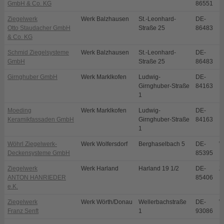
GmbH & Co. KG
86551
Ziegelwerk
Werk Balzhausen
St.-Leonhard-
DE-
B
Otto Staudacher GmbH
Straße 25
86483
& Co. KG
Schmid Ziegelsysteme
Werk Balzhausen
St.-Leonhard-
DE-
B
GmbH
Straße 25
86483
Girnghuber GmbH
Werk Marklkofen
Ludwig-
DE-
M
Girnghuber-Straße
84163
1
Moeding
Werk Marklkofen
Ludwig-
DE-
M
Keramikfassaden GmbH
Girnghuber-Straße
84163
1
Wöhrl Ziegelwerk-
Werk Wolfersdorf
Berghaselbach 5
DE-
W
Deckensysteme GmbH
85395
Ziegelwerk
Werk Harland
Harland 19 1/2
DE-
Z
ANTON HANRIEDER
85406
e.K.
Ziegelwerk
Werk Wörth/Donau
Wellerbachstraße
DE-
W
Franz Senft
1
93086