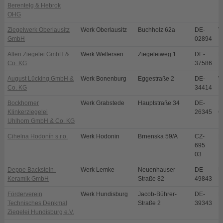
Berentelg & Hebrok
OHG
Ziegelwerk Oberlausitz
Werk Oberlausitz
Buchholz 62a
DE-
V
GmbH
02894
Alten Ziegelei GmbH &
Werk Wellersen
Ziegeleiweg 1
DE-
D
Co. KG
37586
August Lücking GmbH &
Werk Bonenburg
Eggestraße 2
DE-
W
Co. KG
34414
B
Bockhorner
Werk Grabstede
Hauptstraße 34
DE-
B
Klinkerziegelei
26345
G
Uhlhorn GmbH & Co. KG
Cihelna Hodonín s.r.o.
Werk Hodonin
Brnenska 59/A
CZ-
H
695
03
Deppe Backstein-
Werk Lemke
Neuenhauser
DE-
U
Keramik GmbH
Straße 82
49843
Förderverein
Werk Hundisburg
Jacob-Bührer-
DE-
H
Technisches Denkmal
Straße 2
39343
Ziegelei Hundisburg e.V.