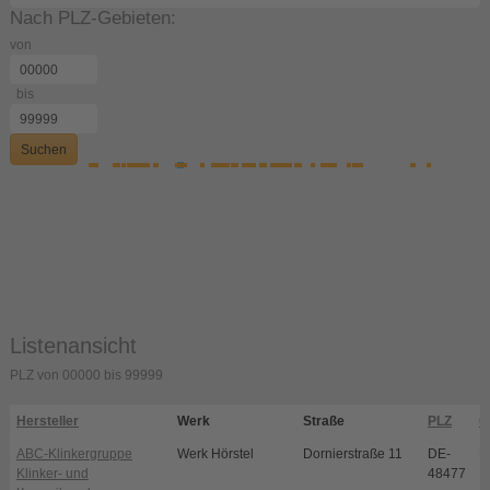
Nach PLZ-Gebieten:
von
bis
Suchen
Listenansicht
PLZ von 00000 bis 99999
Hersteller
Werk
Straße
PLZ
O
ABC-Klinkergruppe
Werk Hörstel
Dornierstraße 11
DE-
H
Klinker- und
48477