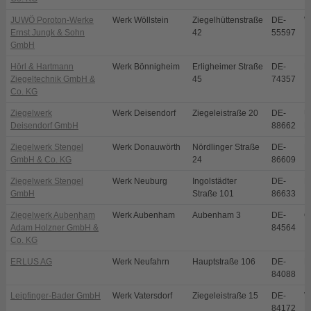
JUWÖ Poroton-Werke
Werk Wöllstein
Ziegelhüttenstraße
DE-
W
Ernst Jungk & Sohn
42
55597
GmbH
Hörl & Hartmann
Werk Bönnigheim
Erligheimer Straße
DE-
B
Ziegeltechnik GmbH &
45
74357
Co. KG
Ziegelwerk
Werk Deisendorf
Ziegeleistraße 20
DE-
Ü
Deisendorf GmbH
88662
D
Ziegelwerk Stengel
Werk Donauwörth
Nördlinger Straße
DE-
D
GmbH & Co. KG
24
86609
Ziegelwerk Stengel
Werk Neuburg
Ingolstädter
DE-
N
GmbH
Straße 101
86633
Ziegelwerk Aubenham
Werk Aubenham
Aubenham 3
DE-
O
Adam Holzner GmbH &
84564
Co. KG
ERLUS AG
Werk Neufahrn
Hauptstraße 106
DE-
N
84088
Leipfinger-Bader GmbH
Werk Vatersdorf
Ziegeleistraße 15
DE-
V
84172