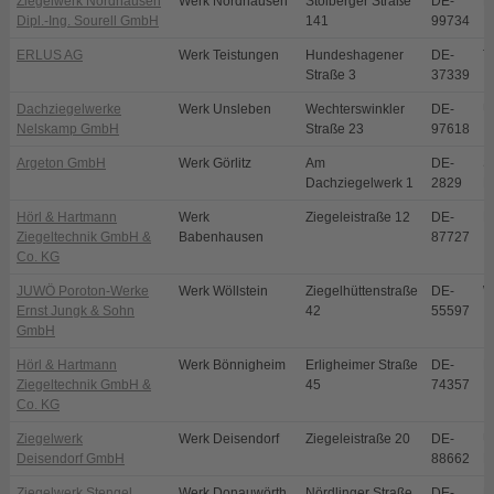
Ziegelwerk Nordhausen
Werk Nordhausen
Stolberger Straße
DE-
N
Dipl.-Ing. Sourell GmbH
141
99734
ERLUS AG
Werk Teistungen
Hundeshagener
DE-
T
Straße 3
37339
Dachziegelwerke
Werk Unsleben
Wechterswinkler
DE-
U
Nelskamp GmbH
Straße 23
97618
Argeton GmbH
Werk Görlitz
Am
DE-
S
Dachziegelwerk 1
2829
E
Hörl & Hartmann
Werk
Ziegeleistraße 12
DE-
B
Ziegeltechnik GmbH &
Babenhausen
87727
Co. KG
JUWÖ Poroton-Werke
Werk Wöllstein
Ziegelhüttenstraße
DE-
W
Ernst Jungk & Sohn
42
55597
GmbH
Hörl & Hartmann
Werk Bönnigheim
Erligheimer Straße
DE-
B
Ziegeltechnik GmbH &
45
74357
Co. KG
Ziegelwerk
Werk Deisendorf
Ziegeleistraße 20
DE-
Ü
Deisendorf GmbH
88662
D
Ziegelwerk Stengel
Werk Donauwörth
Nördlinger Straße
DE-
D