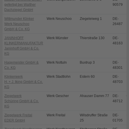
gefertigt bei Walther
90579
Dachziegel GmbH
Wittmunder Klinker
Werk Neuschoo
Ziegeleiweg 1
DE-
N
Werk Neuschoo
26487
GmbH & Co. KG
JANINHOFF
Werk Münster
Thierstraße 130
DE-
M
KLINKERMANUFAKTUR
48163
Janinhoff GmbH & Co.
KG
Hagemeister GmbH &
Werk Nottuln
Buxtrup 3
DE-
N
Co. KG
48301
Klinkerwerk
Werk Stadtlohn
Estern 60
DE-
S
H. + J. Iking GmbH & Co.
48703
KG
Ziegelwerk
Werk Gescher
Ahauser Damm 77
DE-
G
Schüring GmbH & Co.
48712
KG
Ziegelwerk Freital
Werk Freital
Wilsdruffer Straße
DE-
Fr
EDER GmbH
25
01705