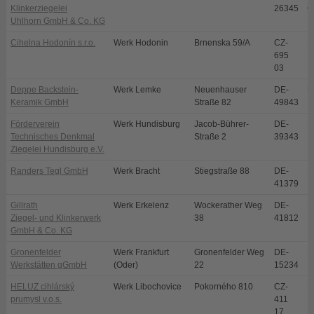
Klinkerziegelei
26345
G
Uhlhorn GmbH & Co. KG
Cihelna Hodonín s.r.o.
Werk Hodonin
Brnenska 59/A
CZ-
H
695
03
Deppe Backstein-
Werk Lemke
Neuenhauser
DE-
U
Keramik GmbH
Straße 82
49843
Förderverein
Werk Hundisburg
Jacob-Bührer-
DE-
H
Technisches Denkmal
Straße 2
39343
Ziegelei Hundisburg e.V.
Randers Tegl GmbH
Werk Bracht
Stiegstraße 88
DE-
B
41379
Gillrath
Werk Erkelenz
Wockerather Weg
DE-
E
Ziegel- und Klinkerwerk
38
41812
GmbH & Co. KG
Gronenfelder
Werk Frankfurt
Gronenfelder Weg
DE-
F
Werkstätten gGmbH
(Oder)
22
15234
HELUZ cihlárský
Werk Libochovice
Pokorného 810
CZ-
L
prumysl v.o.s.
411
17