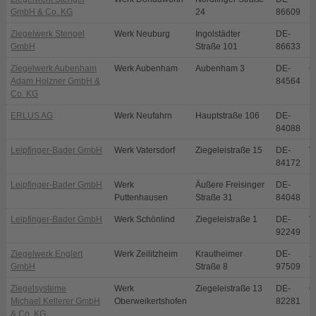
GmbH & Co. KG
24
86609
Ziegelwerk Stengel
Werk Neuburg
Ingolstädter
DE-
N
GmbH
Straße 101
86633
Ziegelwerk Aubenham
Werk Aubenham
Aubenham 3
DE-
O
Adam Holzner GmbH &
84564
Co. KG
ERLUS AG
Werk Neufahrn
Hauptstraße 106
DE-
N
84088
Leipfinger-Bader GmbH
Werk Vatersdorf
Ziegeleistraße 15
DE-
V
84172
Leipfinger-Bader GmbH
Werk
Äußere Freisinger
DE-
P
Puttenhausen
Straße 31
84048
Leipfinger-Bader GmbH
Werk Schönlind
Ziegeleistraße 1
DE-
V
92249
Ziegelwerk Englert
Werk Zeilitzheim
Krautheimer
DE-
Z
GmbH
Straße 8
97509
Ziegelsysteme
Werk
Ziegeleistraße 13
DE-
O
Michael Kellerer GmbH
Oberweikertshofen
82281
& Co. KG