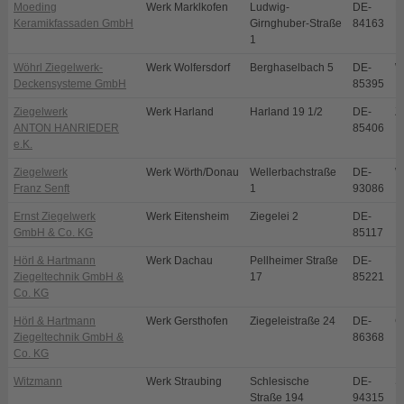
Moeding
Werk Marklkofen
Ludwig-
DE-
M
Keramikfassaden GmbH
Girnghuber-Straße
84163
1
Wöhrl Ziegelwerk-
Werk Wolfersdorf
Berghaselbach 5
DE-
W
Deckensysteme GmbH
85395
Ziegelwerk
Werk Harland
Harland 19 1/2
DE-
Z
ANTON HANRIEDER
85406
e.K.
Ziegelwerk
Werk Wörth/Donau
Wellerbachstraße
DE-
W
Franz Senft
1
93086
Ernst Ziegelwerk
Werk Eitensheim
Ziegelei 2
DE-
E
GmbH & Co. KG
85117
Hörl & Hartmann
Werk Dachau
Pellheimer Straße
DE-
D
Ziegeltechnik GmbH &
17
85221
Co. KG
Hörl & Hartmann
Werk Gersthofen
Ziegeleistraße 24
DE-
G
Ziegeltechnik GmbH &
86368
Co. KG
Witzmann
Werk Straubing
Schlesische
DE-
S
Straße 194
94315