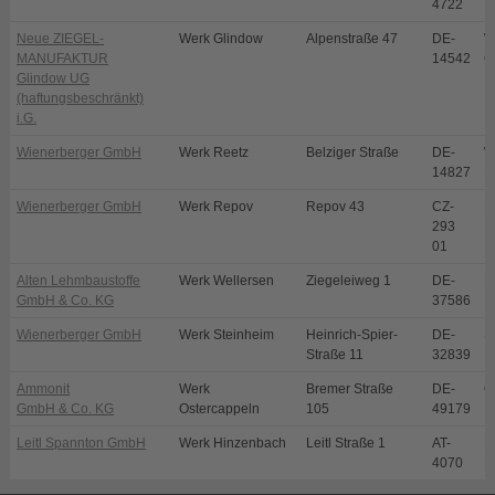
4722
Neue ZIEGEL-
Werk Glindow
Alpenstraße 47
DE-
W
MANUFAKTUR
14542
G
Glindow UG
(haftungsbeschränkt)
i.G.
Wienerberger GmbH
Werk Reetz
Belziger Straße
DE-
W
14827
R
Wienerberger GmbH
Werk Repov
Repov 43
CZ-
M
293
01
Alten Lehmbaustoffe
Werk Wellersen
Ziegeleiweg 1
DE-
D
GmbH & Co. KG
37586
Wienerberger GmbH
Werk Steinheim
Heinrich-Spier-
DE-
S
Straße 11
32839
Ammonit
Werk
Bremer Straße
DE-
O
GmbH & Co. KG
Ostercappeln
105
49179
Leitl Spannton GmbH
Werk Hinzenbach
Leitl Straße 1
AT-
E
4070
H