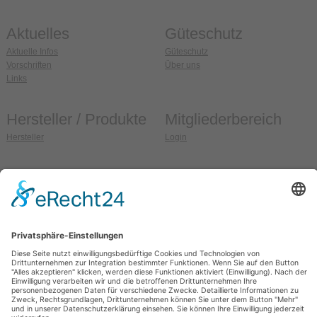
Aktuelles
Güteschutz
Aktuelle Infos
Güteschutz
Vorschriften
Über uns
Links
Hersteller / Produkte
Mitgliederbereich
Hersteller
Login
Anschrift
So erreichen Sie uns
Güteschutz Ziegel e.V.
Fon:
036608 / 99 37 32
Weidehofstraße 15
Fax:
036608 / 99 37 33
D-08451 Crimmitschau
E-Mail:
info@gs-ziegel.de
OT Blankenhain
Web:
www.gs-ziegel.de
Allgemein
Sitemap
Impressum