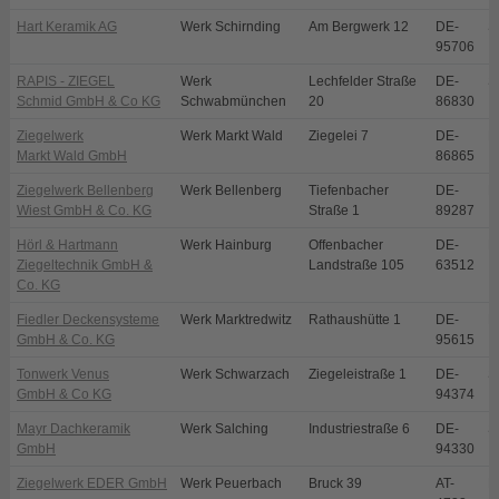
Hart Keramik AG
Werk Schirnding
Am Bergwerk 12
DE-
S
95706
RAPIS - ZIEGEL
Werk
Lechfelder Straße
DE-
S
Schmid GmbH & Co KG
Schwabmünchen
20
86830
Ziegelwerk
Werk Markt Wald
Ziegelei 7
DE-
M
Markt Wald GmbH
86865
Ziegelwerk Bellenberg
Werk Bellenberg
Tiefenbacher
DE-
B
Wiest GmbH & Co. KG
Straße 1
89287
Hörl & Hartmann
Werk Hainburg
Offenbacher
DE-
H
Ziegeltechnik GmbH &
Landstraße 105
63512
Co. KG
Fiedler Deckensysteme
Werk Marktredwitz
Rathaushütte 1
DE-
M
GmbH & Co. KG
95615
Tonwerk Venus
Werk Schwarzach
Ziegeleistraße 1
DE-
S
GmbH & Co KG
94374
Mayr Dachkeramik
Werk Salching
Industriestraße 6
DE-
S
GmbH
94330
Ziegelwerk EDER GmbH
Werk Peuerbach
Bruck 39
AT-
P