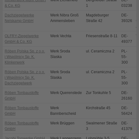
Klinkerwerk Muhr GmbH
Werk Lichterfeld
Bergheider Straße
DE-
L
& Co. KG
1
03238
Dachziegelwerke
Werk Nibra Groß
Magdeburger
DE-
N
Nelskamp GmbH
Ammensleben
Straße 42
39326
O
A
OLFRY-Ziegelwerke
Werk Vechta
Friesenstraße 8-11
DE-
V
GmbH & Co. KG
49377
Röben Polska Sp. z o.o.
Werk Sroda
ul. Ceramiczna 2
PL-
S
i Wspólnicy Sp. K.
Slaska
55-
Klinkerwerk
300
Röben Polska Sp. z o.o.
Werk Sroda
ul. Ceramiczna 2
PL-
S
i Wspólnicy Sp. K.
Slaska
55-
Dachziegelwerk
300
Röben Tonbaustoffe
Werk Querenstede
Zur Tonkuhle 5
DE-
B
GmbH
26160
Röben Tonbaustoffe
Werk
Kirchstraße 45
DE-
B
GmbH
Bannberscheid
56424
Röben Tonbaustoffe
Werk Brüggen
Swalmener Straße
DE-
B
GmbH
3
41379
Jacobi Tonwerke GmbH
Werk Langenzenn
Lohmühle 3-5
DE-
L