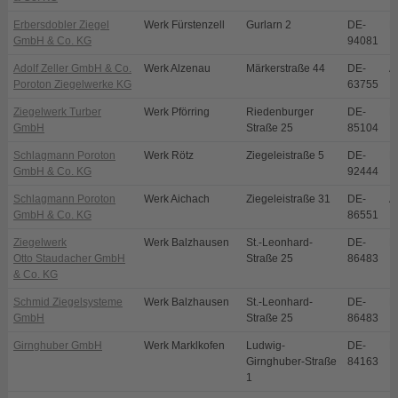
Erbersdobler Ziegel
Werk Fürstenzell
Gurlarn 2
DE-
F
GmbH & Co. KG
94081
Adolf Zeller GmbH & Co.
Werk Alzenau
Märkerstraße 44
DE-
A
Poroton Ziegelwerke KG
63755
Ziegelwerk Turber
Werk Pförring
Riedenburger
DE-
P
GmbH
Straße 25
85104
Schlagmann Poroton
Werk Rötz
Ziegeleistraße 5
DE-
R
GmbH & Co. KG
92444
Schlagmann Poroton
Werk Aichach
Ziegeleistraße 31
DE-
A
GmbH & Co. KG
86551
Ziegelwerk
Werk Balzhausen
St.-Leonhard-
DE-
B
Otto Staudacher GmbH
Straße 25
86483
& Co. KG
Schmid Ziegelsysteme
Werk Balzhausen
St.-Leonhard-
DE-
B
GmbH
Straße 25
86483
Girnghuber GmbH
Werk Marklkofen
Ludwig-
DE-
M
Girnghuber-Straße
84163
1