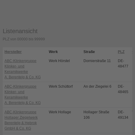
Listenansicht
PLZ von 00000 bis 99999
Hersteller
Werk
Straße
PLZ
O
ABC-Klinkergruppe
Werk Hörstel
Dornierstraße 11
DE-
H
Klinker- und
48477
Keramikwerke
A. Berentelg & Co. KG
ABC-Klinkergruppe
Werk Schüttorf
An der Ziegelei 6
DE-
S
Klinker- und
48465
S
Keramikwerke
A. Berentelg & Co. KG
ABC-Klinkergruppe
Werk Hollage
Hollager Straße
DE-
W
Hollager Ziegelwerk
106
49134
H
Berentelg & Hebrok
GmbH & Co. KG