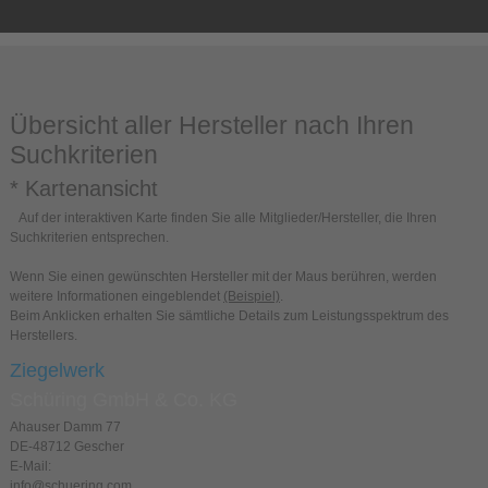
Übersicht aller Hersteller nach Ihren
Suchkriterien
* Kartenansicht
Auf der interaktiven Karte finden Sie alle Mitglieder/Hersteller, die Ihren
Suchkriterien entsprechen.
Wenn Sie einen gewünschten Hersteller mit der Maus berühren, werden
weitere Informationen eingeblendet
(Beispiel)
.
Beim Anklicken erhalten Sie sämtliche Details zum Leistungsspektrum des
Herstellers.
Ziegelwerk
Schüring GmbH & Co. KG
Ahauser Damm 77
DE-48712 Gescher
E-Mail:
info@schuering.com