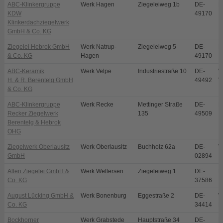
ABC-Klinkergruppe
Werk Hagen
Ziegeleiweg 1b
DE-
H
KDW
49170
Klinkerdachziegelwerk
GmbH & Co. KG
Ziegelei Hebrok GmbH
Werk Natrup-
Ziegeleiweg 5
DE-
N
& Co. KG
Hagen
49170
ABC-Keramik
Werk Velpe
Industriestraße 10
DE-
W
H. & R. Berentelg GmbH
49492
V
& Co. KG
ABC-Klinkergruppe
Werk Recke
Mettinger Straße
DE-
R
Recker Ziegelwerk
135
49509
Berentelg & Hebrok
OHG
Ziegelwerk Oberlausitz
Werk Oberlausitz
Buchholz 62a
DE-
V
GmbH
02894
Alten Ziegelei GmbH &
Werk Wellersen
Ziegeleiweg 1
DE-
D
Co. KG
37586
August Lücking GmbH &
Werk Bonenburg
Eggestraße 2
DE-
W
Co. KG
34414
B
Bockhorner
Werk Grabstede
Hauptstraße 34
DE-
B