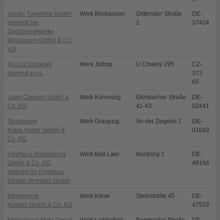
Jacobi Tonwerke GmbH
Werk Bilshausen
Osteroder Straße
DE-
B
gefertigt bei
2
37434
Dachziegelwerke
Bilshausen GmbH & Co.
KG
HELUZ cihlárský
Werk Jistrop
U Cihelny 295
CZ-
D
prumysl v.o.s.
373
65
Josef Coenen GmbH &
Werk Körrenzig
Glimbacher Straße
DE-
L
Co. KG
41-43
52441
Ziegelwerk
Werk Graupzig
An der Ziegelei 1
DE-
N
Klaus Huber GmbH &
01683
Co. KG
Feldhaus Produktions
Werk Bad Laer
Nordring 1
DE-
B
GmbH & Co. KG
49196
gefertigt für Feldhaus
Klinker Vertriebs-GmbH
Klinkerwerk
Werk Kleve
Steinstraße 45
DE-
K
Küsters GmbH & Co. KG
47533