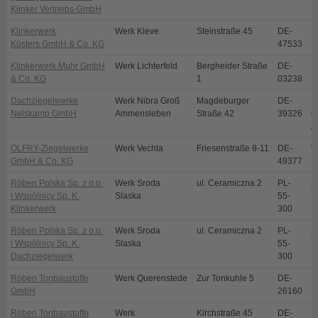
Klinker Vertriebs-GmbH
Klinkerwerk
Werk Kleve
Steinstraße 45
DE-
K
Küsters GmbH & Co. KG
47533
Klinkerwerk Muhr GmbH
Werk Lichterfeld
Bergheider Straße
DE-
L
& Co. KG
1
03238
Dachziegelwerke
Werk Nibra Groß
Magdeburger
DE-
N
Nelskamp GmbH
Ammensleben
Straße 42
39326
O
A
OLFRY-Ziegelwerke
Werk Vechta
Friesenstraße 8-11
DE-
V
GmbH & Co. KG
49377
Röben Polska Sp. z o.o.
Werk Sroda
ul. Ceramiczna 2
PL-
S
i Wspólnicy Sp. K.
Slaska
55-
Klinkerwerk
300
Röben Polska Sp. z o.o.
Werk Sroda
ul. Ceramiczna 2
PL-
S
i Wspólnicy Sp. K.
Slaska
55-
Dachziegelwerk
300
Röben Tonbaustoffe
Werk Querenstede
Zur Tonkuhle 5
DE-
B
GmbH
26160
Röben Tonbaustoffe
Werk
Kirchstraße 45
DE-
B