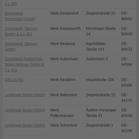
Co. KG
Ziegelwerk
Werk Deisendorf
Ziegeleistraße 20
DE-
Ü
Deisendorf GmbH
88662
D
Ziegelwerk Stengel
Werk Donauwörth
Nördlinger Straße
DE-
D
GmbH & Co. KG
24
86609
Ziegelwerk Stengel
Werk Neuburg
Ingolstädter
DE-
N
GmbH
Straße 101
86633
Ziegelwerk Aubenham
Werk Aubenham
Aubenham 3
DE-
O
Adam Holzner GmbH &
84564
Co. KG
ERLUS AG
Werk Neufahrn
Hauptstraße 106
DE-
N
84088
Leipfinger-Bader GmbH
Werk Vatersdorf
Ziegeleistraße 15
DE-
V
84172
Leipfinger-Bader GmbH
Werk
Äußere Freisinger
DE-
P
Puttenhausen
Straße 31
84048
Leipfinger-Bader GmbH
Werk Schönlind
Ziegeleistraße 1
DE-
V
92249