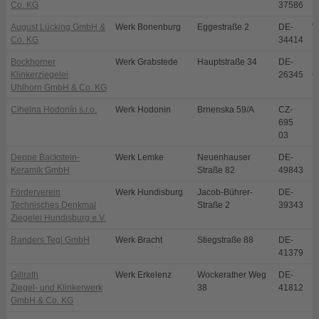
Co. KG
37586
August Lücking GmbH &
Werk Bonenburg
Eggestraße 2
DE-
W
Co. KG
34414
B
Bockhorner
Werk Grabstede
Hauptstraße 34
DE-
B
Klinkerziegelei
26345
G
Uhlhorn GmbH & Co. KG
Cihelna Hodonín s.r.o.
Werk Hodonin
Brnenska 59/A
CZ-
H
695
03
Deppe Backstein-
Werk Lemke
Neuenhauser
DE-
U
Keramik GmbH
Straße 82
49843
Förderverein
Werk Hundisburg
Jacob-Bührer-
DE-
H
Technisches Denkmal
Straße 2
39343
Ziegelei Hundisburg e.V.
Randers Tegl GmbH
Werk Bracht
Stiegstraße 88
DE-
B
41379
Gillrath
Werk Erkelenz
Wockerather Weg
DE-
E
Ziegel- und Klinkerwerk
38
41812
GmbH & Co. KG