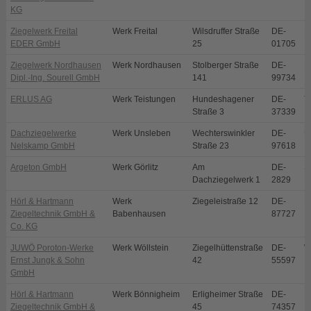
KG
Ziegelwerk Freital
Werk Freital
Wilsdruffer Straße
DE-
Fr
EDER GmbH
25
01705
Ziegelwerk Nordhausen
Werk Nordhausen
Stolberger Straße
DE-
N
Dipl.-Ing. Sourell GmbH
141
99734
ERLUS AG
Werk Teistungen
Hundeshagener
DE-
T
Straße 3
37339
Dachziegelwerke
Werk Unsleben
Wechterswinkler
DE-
U
Nelskamp GmbH
Straße 23
97618
Argeton GmbH
Werk Görlitz
Am
DE-
S
Dachziegelwerk 1
2829
E
Hörl & Hartmann
Werk
Ziegeleistraße 12
DE-
B
Ziegeltechnik GmbH &
Babenhausen
87727
Co. KG
JUWÖ Poroton-Werke
Werk Wöllstein
Ziegelhüttenstraße
DE-
W
Ernst Jungk & Sohn
42
55597
GmbH
Hörl & Hartmann
Werk Bönnigheim
Erligheimer Straße
DE-
B
Ziegeltechnik GmbH &
45
74357