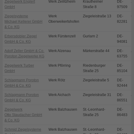
Ziegelwerk Englert
Werk Zeilitzheim
Krautheimer
DE-
Z
GmbH
Straße 8
97509
Ziegelsysteme
Werk
Ziegeleistraße 13
DE-
O
Michael Kellerer GmbH
Oberweikertshofen
82281
& Co. KG
Erbersdobler Ziegel
Werk Fürstenzell
Gurlarn 2
DE-
F
GmbH & Co. KG
94081
Adolf Zeller GmbH & Co.
Werk Alzenau
Märkerstraße 44
DE-
A
Poroton Ziegelwerke KG
63755
Ziegelwerk Turber
Werk Pförring
Riedenburger
DE-
P
GmbH
Straße 25
85104
Schlagmann Poroton
Werk Rötz
Ziegeleistraße 5
DE-
R
GmbH & Co. KG
92444
Schlagmann Poroton
Werk Aichach
Ziegeleistraße 31
DE-
A
GmbH & Co. KG
86551
Ziegelwerk
Werk Balzhausen
St.-Leonhard-
DE-
B
Otto Staudacher GmbH
Straße 25
86483
& Co. KG
Schmid Ziegelsysteme
Werk Balzhausen
St.-Leonhard-
DE-
B