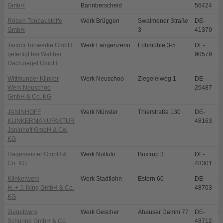
GmbH
Bannberscheid
56424
Röben Tonbaustoffe
Werk Brüggen
Swalmener Straße
DE-
B
GmbH
3
41379
Jacobi Tonwerke GmbH
Werk Langenzenn
Lohmühle 3-5
DE-
L
gefertigt bei Walther
90579
Dachziegel GmbH
Wittmunder Klinker
Werk Neuschoo
Ziegeleiweg 1
DE-
N
Werk Neuschoo
26487
GmbH & Co. KG
JANINHOFF
Werk Münster
Thierstraße 130
DE-
M
KLINKERMANUFAKTUR
48163
Janinhoff GmbH & Co.
KG
Hagemeister GmbH &
Werk Nottuln
Buxtrup 3
DE-
N
Co. KG
48301
Klinkerwerk
Werk Stadtlohn
Estern 60
DE-
S
H. + J. Iking GmbH & Co.
48703
KG
Ziegelwerk
Werk Gescher
Ahauser Damm 77
DE-
G
Schüring GmbH & Co.
48712