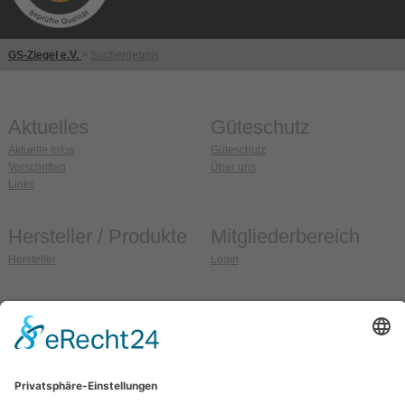
GS-Ziegel e.V.
>
Suchergebnis
Aktuelles
Güteschutz
Aktuelle Infos
Güteschutz
Vorschriften
Über uns
Links
Hersteller / Produkte
Mitgliederbereich
Hersteller
Login
Anschrift
So erreichen Sie uns
Güteschutz Ziegel e.V.
Fon:
036608 / 99 37 32
Weidehofstraße 15
Fax:
036608 / 99 37 33
D-08451 Crimmitschau
E-Mail:
info@gs-ziegel.de
OT Blankenhain
Web:
www.gs-ziegel.de