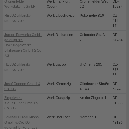
Gronenfelder
Werk Frankfurt
Gronenfelder Weg
DE-
F
Werkstätten gGmbH
(Oder)
22
15234
HELUZ cihlárský
Werk Libochovice
Pokorného 810
CZ-
L
prumysl v.o.s.
411
17
Jacobi Tonwerke GmbH
Werk Bilshausen
Osteroder Straße
DE-
B
gefertigt bei
2
37434
Dachziegelwerke
Bilshausen GmbH & Co.
KG
HELUZ cihlárský
Werk Jistrop
U Cihelny 295
CZ-
D
prumysl v.o.s.
373
65
Josef Coenen GmbH &
Werk Körrenzig
Glimbacher Straße
DE-
L
Co. KG
41-43
52441
Ziegelwerk
Werk Graupzig
An der Ziegelei 1
DE-
N
Klaus Huber GmbH &
01683
Co. KG
Feldhaus Produktions
Werk Bad Laer
Nordring 1
DE-
B
GmbH & Co. KG
49196
gefertigt für Feldhaus