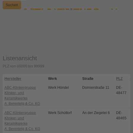
Suchen
Listenansicht
PLZ von 00000 bis 99999
Hersteller
Werk
Straße
PLZ
O
ABC-Klinkergruppe
Werk Hörstel
Dornierstraße 11
DE-
H
Klinker- und
48477
Keramikwerke
A. Berentelg & Co. KG
ABC-Klinkergruppe
Werk Schüttorf
An der Ziegelei 6
DE-
S
Klinker- und
48465
S
Keramikwerke
A. Berentelg & Co. KG