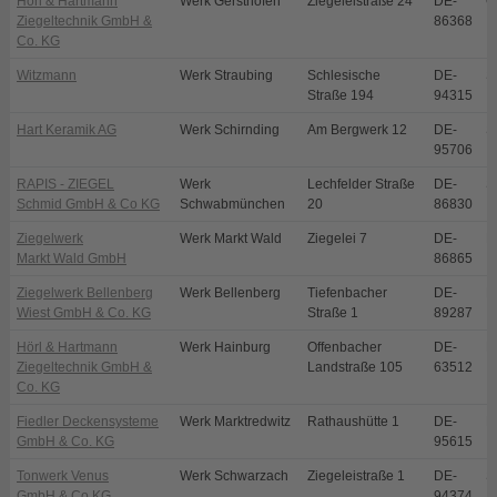
Hörl & Hartmann
Werk Gersthofen
Ziegeleistraße 24
DE-
G
Ziegeltechnik GmbH &
86368
Co. KG
Witzmann
Werk Straubing
Schlesische
DE-
S
Straße 194
94315
Hart Keramik AG
Werk Schirnding
Am Bergwerk 12
DE-
S
95706
RAPIS - ZIEGEL
Werk
Lechfelder Straße
DE-
S
Schmid GmbH & Co KG
Schwabmünchen
20
86830
Ziegelwerk
Werk Markt Wald
Ziegelei 7
DE-
M
Markt Wald GmbH
86865
Ziegelwerk Bellenberg
Werk Bellenberg
Tiefenbacher
DE-
B
Wiest GmbH & Co. KG
Straße 1
89287
Hörl & Hartmann
Werk Hainburg
Offenbacher
DE-
H
Ziegeltechnik GmbH &
Landstraße 105
63512
Co. KG
Fiedler Deckensysteme
Werk Marktredwitz
Rathaushütte 1
DE-
M
GmbH & Co. KG
95615
Tonwerk Venus
Werk Schwarzach
Ziegeleistraße 1
DE-
S
GmbH & Co KG
94374