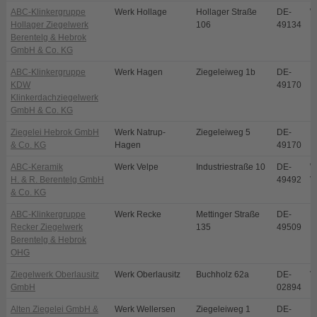
ABC-Klinkergruppe
Werk Hollage
Hollager Straße
DE-
W
Hollager Ziegelwerk
106
49134
H
Berentelg & Hebrok
GmbH & Co. KG
ABC-Klinkergruppe
Werk Hagen
Ziegeleiweg 1b
DE-
H
KDW
49170
Klinkerdachziegelwerk
GmbH & Co. KG
Ziegelei Hebrok GmbH
Werk Natrup-
Ziegeleiweg 5
DE-
N
& Co. KG
Hagen
49170
ABC-Keramik
Werk Velpe
Industriestraße 10
DE-
W
H. & R. Berentelg GmbH
49492
V
& Co. KG
ABC-Klinkergruppe
Werk Recke
Mettinger Straße
DE-
R
Recker Ziegelwerk
135
49509
Berentelg & Hebrok
OHG
Ziegelwerk Oberlausitz
Werk Oberlausitz
Buchholz 62a
DE-
V
GmbH
02894
Alten Ziegelei GmbH &
Werk Wellersen
Ziegeleiweg 1
DE-
D