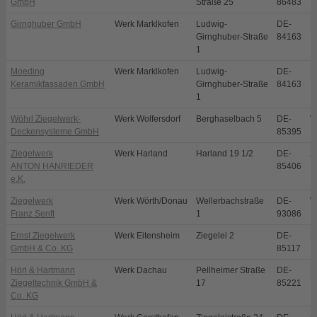
GmbH
Straße 25
86483
Girnghuber GmbH
Werk Marklkofen
Ludwig-
DE-
M
Girnghuber-Straße
84163
1
Moeding
Werk Marklkofen
Ludwig-
DE-
M
Keramikfassaden GmbH
Girnghuber-Straße
84163
1
Wöhrl Ziegelwerk-
Werk Wolfersdorf
Berghaselbach 5
DE-
W
Deckensysteme GmbH
85395
Ziegelwerk
Werk Harland
Harland 19 1/2
DE-
Z
ANTON HANRIEDER
85406
e.K.
Ziegelwerk
Werk Wörth/Donau
Wellerbachstraße
DE-
W
Franz Senft
1
93086
Ernst Ziegelwerk
Werk Eitensheim
Ziegelei 2
DE-
E
GmbH & Co. KG
85117
Hörl & Hartmann
Werk Dachau
Pellheimer Straße
DE-
D
Ziegeltechnik GmbH &
17
85221
Co. KG