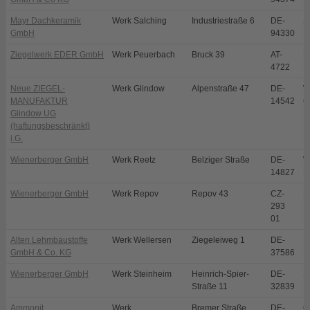
Mayr Dachkeramik
Werk Salching
Industriestraße 6
DE-
S
GmbH
94330
Ziegelwerk EDER GmbH
Werk Peuerbach
Bruck 39
AT-
P
4722
Neue ZIEGEL-
Werk Glindow
Alpenstraße 47
DE-
W
MANUFAKTUR
14542
G
Glindow UG
(haftungsbeschränkt)
i.G.
Wienerberger GmbH
Werk Reetz
Belziger Straße
DE-
W
14827
R
Wienerberger GmbH
Werk Repov
Repov 43
CZ-
M
293
01
Alten Lehmbaustoffe
Werk Wellersen
Ziegeleiweg 1
DE-
D
GmbH & Co. KG
37586
Wienerberger GmbH
Werk Steinheim
Heinrich-Spier-
DE-
S
Straße 11
32839
Ammonit
Werk
Bremer Straße
DE-
O