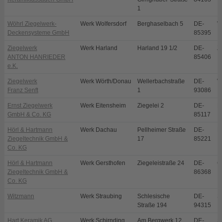
1
Wöhrl Ziegelwerk-
Werk Wolfersdorf
Berghaselbach 5
DE-
W
Deckensysteme GmbH
85395
Ziegelwerk
Werk Harland
Harland 19 1/2
DE-
Z
ANTON HANRIEDER
85406
e.K.
Ziegelwerk
Werk Wörth/Donau
Wellerbachstraße
DE-
W
Franz Senft
1
93086
Ernst Ziegelwerk
Werk Eitensheim
Ziegelei 2
DE-
E
GmbH & Co. KG
85117
Hörl & Hartmann
Werk Dachau
Pellheimer Straße
DE-
D
Ziegeltechnik GmbH &
17
85221
Co. KG
Hörl & Hartmann
Werk Gersthofen
Ziegeleistraße 24
DE-
G
Ziegeltechnik GmbH &
86368
Co. KG
Witzmann
Werk Straubing
Schlesische
DE-
S
Straße 194
94315
Hart Keramik AG
Werk Schirnding
Am Bergwerk 12
DE-
S