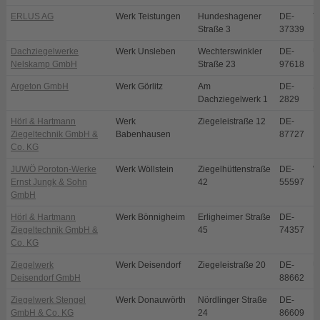
ERLUS AG
Werk Teistungen
Hundeshagener
DE-
T
Straße 3
37339
Dachziegelwerke
Werk Unsleben
Wechterswinkler
DE-
U
Nelskamp GmbH
Straße 23
97618
Argeton GmbH
Werk Görlitz
Am
DE-
S
Dachziegelwerk 1
2829
E
Hörl & Hartmann
Werk
Ziegeleistraße 12
DE-
B
Ziegeltechnik GmbH &
Babenhausen
87727
Co. KG
JUWÖ Poroton-Werke
Werk Wöllstein
Ziegelhüttenstraße
DE-
W
Ernst Jungk & Sohn
42
55597
GmbH
Hörl & Hartmann
Werk Bönnigheim
Erligheimer Straße
DE-
B
Ziegeltechnik GmbH &
45
74357
Co. KG
Ziegelwerk
Werk Deisendorf
Ziegeleistraße 20
DE-
Ü
Deisendorf GmbH
88662
D
Ziegelwerk Stengel
Werk Donauwörth
Nördlinger Straße
DE-
D
GmbH & Co. KG
24
86609