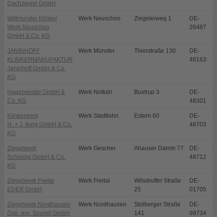
Dachziegel GmbH
Wittmunder Klinker
Werk Neuschoo
Ziegeleiweg 1
DE-
N
Werk Neuschoo
26487
GmbH & Co. KG
JANINHOFF
Werk Münster
Thierstraße 130
DE-
M
KLINKERMANUFAKTUR
48163
Janinhoff GmbH & Co.
KG
Hagemeister GmbH &
Werk Nottuln
Buxtrup 3
DE-
N
Co. KG
48301
Klinkerwerk
Werk Stadtlohn
Estern 60
DE-
S
H. + J. Iking GmbH & Co.
48703
KG
Ziegelwerk
Werk Gescher
Ahauser Damm 77
DE-
G
Schüring GmbH & Co.
48712
KG
Ziegelwerk Freital
Werk Freital
Wilsdruffer Straße
DE-
Fr
EDER GmbH
25
01705
Ziegelwerk Nordhausen
Werk Nordhausen
Stolberger Straße
DE-
N
Dipl.-Ing. Sourell GmbH
141
99734