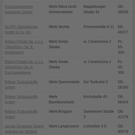
Dachziegelwerke
Werk Nibra Groß
Magdeburger
DE-
N
Nelskamp GmbH
Ammensleben
Straße 42
39326
O
A
OLFRY-Ziegelwerke
Werk Vechta
Friesenstraße 8-11
DE-
V
GmbH & Co. KG
49377
Röben Polska Sp. z o.o.
Werk Sroda
ul. Ceramiczna 2
PL-
S
i Wspólnicy Sp. K.
Slaska
55-
Klinkerwerk
300
Röben Polska Sp. z o.o.
Werk Sroda
ul. Ceramiczna 2
PL-
S
i Wspólnicy Sp. K.
Slaska
55-
Dachziegelwerk
300
Röben Tonbaustoffe
Werk Querenstede
Zur Tonkuhle 5
DE-
B
GmbH
26160
Röben Tonbaustoffe
Werk
Kirchstraße 45
DE-
B
GmbH
Bannberscheid
56424
Röben Tonbaustoffe
Werk Brüggen
Swalmener Straße
DE-
B
GmbH
3
41379
Jacobi Tonwerke GmbH
Werk Langenzenn
Lohmühle 3-5
DE-
L
gefertigt bei Walther
90579