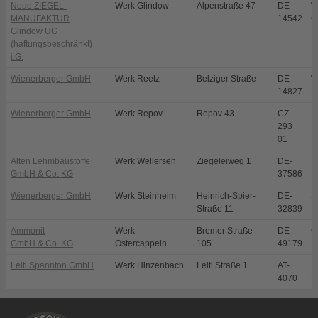
Neue ZIEGEL-
Werk Glindow
Alpenstraße 47
DE-
W
MANUFAKTUR
14542
G
Glindow UG
(haftungsbeschränkt)
i.G.
Wienerberger GmbH
Werk Reetz
Belziger Straße
DE-
W
14827
R
Wienerberger GmbH
Werk Repov
Repov 43
CZ-
M
293
01
Alten Lehmbaustoffe
Werk Wellersen
Ziegeleiweg 1
DE-
D
GmbH & Co. KG
37586
Wienerberger GmbH
Werk Steinheim
Heinrich-Spier-
DE-
S
Straße 11
32839
Ammonit
Werk
Bremer Straße
DE-
O
GmbH & Co. KG
Ostercappeln
105
49179
Leitl Spannton GmbH
Werk Hinzenbach
Leitl Straße 1
AT-
E
4070
H