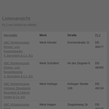
Listenansicht
PLZ von 00000 bis 99999
Hersteller
Werk
Straße
PLZ
O
ABC-Klinkergruppe
Werk Hörstel
Dornierstraße 11
DE-
H
Klinker- und
48477
Keramikwerke
A. Berentelg & Co. KG
ABC-Klinkergruppe
Werk Schüttorf
An der Ziegelei 6
DE-
S
Klinker- und
48465
S
Keramikwerke
A. Berentelg & Co. KG
ABC-Klinkergruppe
Werk Hollage
Hollager Straße
DE-
W
Hollager Ziegelwerk
106
49134
H
Berentelg & Hebrok
GmbH & Co. KG
ABC-Klinkergruppe
Werk Hagen
Ziegeleiweg 1b
DE-
H