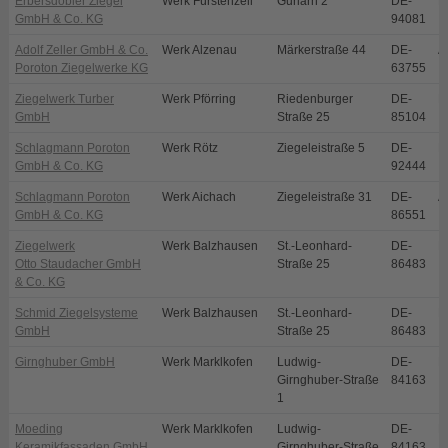
Erbersdobler Ziegel
Werk Fürstenzell
Gurlarn 2
DE-
F
GmbH & Co. KG
94081
Adolf Zeller GmbH & Co.
Werk Alzenau
Märkerstraße 44
DE-
A
Poroton Ziegelwerke KG
63755
Ziegelwerk Turber
Werk Pförring
Riedenburger
DE-
P
GmbH
Straße 25
85104
Schlagmann Poroton
Werk Rötz
Ziegeleistraße 5
DE-
R
GmbH & Co. KG
92444
Schlagmann Poroton
Werk Aichach
Ziegeleistraße 31
DE-
A
GmbH & Co. KG
86551
Ziegelwerk
Werk Balzhausen
St.-Leonhard-
DE-
B
Otto Staudacher GmbH
Straße 25
86483
& Co. KG
Schmid Ziegelsysteme
Werk Balzhausen
St.-Leonhard-
DE-
B
GmbH
Straße 25
86483
Girnghuber GmbH
Werk Marklkofen
Ludwig-
DE-
M
Girnghuber-Straße
84163
1
Moeding
Werk Marklkofen
Ludwig-
DE-
M
Keramikfassaden GmbH
Girnghuber-Straße
84163