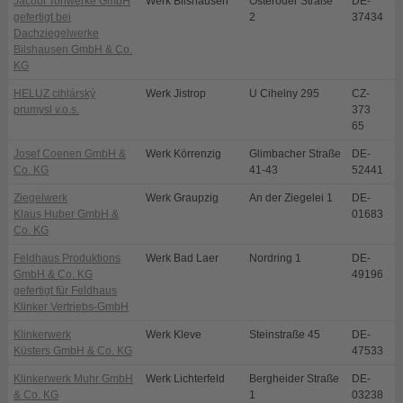
Jacobi Tonwerke GmbH
Werk Bilshausen
Osteroder Straße
DE-
B
gefertigt bei
2
37434
Dachziegelwerke
Bilshausen GmbH & Co.
KG
HELUZ cihlárský
Werk Jistrop
U Cihelny 295
CZ-
D
prumysl v.o.s.
373
65
Josef Coenen GmbH &
Werk Körrenzig
Glimbacher Straße
DE-
L
Co. KG
41-43
52441
Ziegelwerk
Werk Graupzig
An der Ziegelei 1
DE-
N
Klaus Huber GmbH &
01683
Co. KG
Feldhaus Produktions
Werk Bad Laer
Nordring 1
DE-
B
GmbH & Co. KG
49196
gefertigt für Feldhaus
Klinker Vertriebs-GmbH
Klinkerwerk
Werk Kleve
Steinstraße 45
DE-
K
Küsters GmbH & Co. KG
47533
Klinkerwerk Muhr GmbH
Werk Lichterfeld
Bergheider Straße
DE-
L
& Co. KG
1
03238