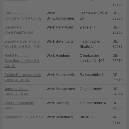
95706
RAPIS - ZIEGEL
Werk
Lechfelder Straße
DE-
S
Schmid GmbH & Co KG
Schwabmünchen
20
86830
Ziegelwerk
Werk Markt Wald
Ziegelei 7
DE-
M
Markt Wald GmbH
86865
Ziegelwerk Bellenberg
Werk Bellenberg
Tiefenbacher
DE-
B
Wiest GmbH & Co. KG
Straße 1
89287
Hörl & Hartmann
Werk Hainburg
Offenbacher
DE-
H
Ziegeltechnik GmbH &
Landstraße 105
63512
Co. KG
Fiedler Deckensysteme
Werk Marktredwitz
Rathaushütte 1
DE-
M
GmbH & Co. KG
95615
Tonwerk Venus
Werk Schwarzach
Ziegeleistraße 1
DE-
S
GmbH & Co KG
94374
Mayr Dachkeramik
Werk Salching
Industriestraße 6
DE-
S
GmbH
94330
Ziegelwerk EDER GmbH
Werk Peuerbach
Bruck 39
AT-
P
4722