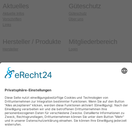
Aktuelles
Güteschutz
Aktuelle Infos
Güteschutz
Vorschriften
Über uns
Links
Hersteller / Produkte
Mitgliederbereich
Hersteller
Login
Anschrift
So erreichen Sie uns
Güteschutz Ziegel e.V.
Fon:
036608 / 99 37 32
Weidehofstraße 15
Fax:
036608 / 99 37 33
D-08451 Crimmitschau
E-Mail:
info@gs-ziegel.de
OT Blankenhain
Web:
www.gs-ziegel.de
Allgemein
Sitemap
Impressum
Datenschutz
Kontakt