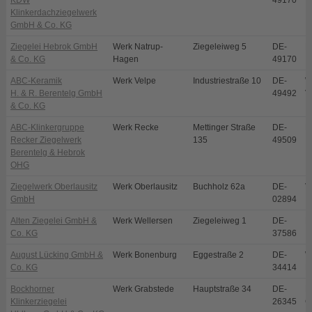
KDW
49170
Klinkerdachziegelwerk
GmbH & Co. KG
Ziegelei Hebrok GmbH
Werk Natrup-
Ziegeleiweg 5
DE-
N
& Co. KG
Hagen
49170
ABC-Keramik
Werk Velpe
Industriestraße 10
DE-
W
H. & R. Berentelg GmbH
49492
V
& Co. KG
ABC-Klinkergruppe
Werk Recke
Mettinger Straße
DE-
R
Recker Ziegelwerk
135
49509
Berentelg & Hebrok
OHG
Ziegelwerk Oberlausitz
Werk Oberlausitz
Buchholz 62a
DE-
V
GmbH
02894
Alten Ziegelei GmbH &
Werk Wellersen
Ziegeleiweg 1
DE-
D
Co. KG
37586
August Lücking GmbH &
Werk Bonenburg
Eggestraße 2
DE-
W
Co. KG
34414
B
Bockhorner
Werk Grabstede
Hauptstraße 34
DE-
B
Klinkerziegelei
26345
G