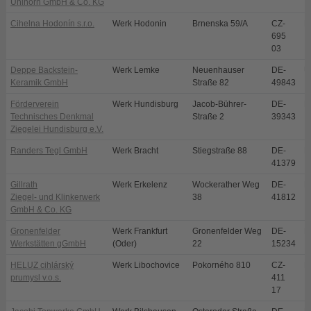
Uhlhorn GmbH & Co. KG
Cihelna Hodonín s.r.o.
Werk Hodonin
Brnenska 59/A
CZ-
H
695
03
Deppe Backstein-
Werk Lemke
Neuenhauser
DE-
U
Keramik GmbH
Straße 82
49843
Förderverein
Werk Hundisburg
Jacob-Bührer-
DE-
H
Technisches Denkmal
Straße 2
39343
Ziegelei Hundisburg e.V.
Randers Tegl GmbH
Werk Bracht
Stiegstraße 88
DE-
B
41379
Gillrath
Werk Erkelenz
Wockerather Weg
DE-
E
Ziegel- und Klinkerwerk
38
41812
GmbH & Co. KG
Gronenfelder
Werk Frankfurt
Gronenfelder Weg
DE-
F
Werkstätten gGmbH
(Oder)
22
15234
HELUZ cihlárský
Werk Libochovice
Pokorného 810
CZ-
L
prumysl v.o.s.
411
17