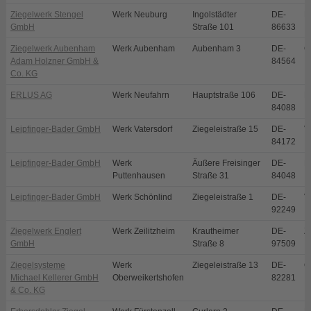
Ziegelwerk Stengel
Werk Neuburg
Ingolstädter
DE-
N
GmbH
Straße 101
86633
Ziegelwerk Aubenham
Werk Aubenham
Aubenham 3
DE-
O
Adam Holzner GmbH &
84564
Co. KG
ERLUS AG
Werk Neufahrn
Hauptstraße 106
DE-
N
84088
Leipfinger-Bader GmbH
Werk Vatersdorf
Ziegeleistraße 15
DE-
V
84172
Leipfinger-Bader GmbH
Werk
Äußere Freisinger
DE-
P
Puttenhausen
Straße 31
84048
Leipfinger-Bader GmbH
Werk Schönlind
Ziegeleistraße 1
DE-
V
92249
Ziegelwerk Englert
Werk Zeilitzheim
Krautheimer
DE-
Z
GmbH
Straße 8
97509
Ziegelsysteme
Werk
Ziegeleistraße 13
DE-
O
Michael Kellerer GmbH
Oberweikertshofen
82281
& Co. KG