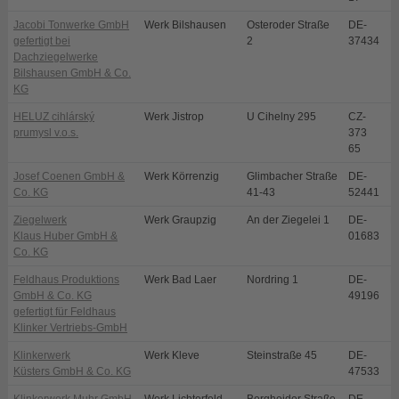
Jacobi Tonwerke GmbH
Werk Bilshausen
Osteroder Straße
DE-
B
gefertigt bei
2
37434
Dachziegelwerke
Bilshausen GmbH & Co.
KG
HELUZ cihlárský
Werk Jistrop
U Cihelny 295
CZ-
D
prumysl v.o.s.
373
65
Josef Coenen GmbH &
Werk Körrenzig
Glimbacher Straße
DE-
L
Co. KG
41-43
52441
Ziegelwerk
Werk Graupzig
An der Ziegelei 1
DE-
N
Klaus Huber GmbH &
01683
Co. KG
Feldhaus Produktions
Werk Bad Laer
Nordring 1
DE-
B
GmbH & Co. KG
49196
gefertigt für Feldhaus
Klinker Vertriebs-GmbH
Klinkerwerk
Werk Kleve
Steinstraße 45
DE-
K
Küsters GmbH & Co. KG
47533