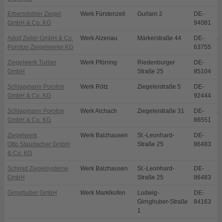
Erbersdobler Ziegel
Werk Fürstenzell
Gurlarn 2
DE-
F
GmbH & Co. KG
94081
Adolf Zeller GmbH & Co.
Werk Alzenau
Märkerstraße 44
DE-
A
Poroton Ziegelwerke KG
63755
Ziegelwerk Turber
Werk Pförring
Riedenburger
DE-
P
GmbH
Straße 25
85104
Schlagmann Poroton
Werk Rötz
Ziegeleistraße 5
DE-
R
GmbH & Co. KG
92444
Schlagmann Poroton
Werk Aichach
Ziegeleistraße 31
DE-
A
GmbH & Co. KG
86551
Ziegelwerk
Werk Balzhausen
St.-Leonhard-
DE-
B
Otto Staudacher GmbH
Straße 25
86483
& Co. KG
Schmid Ziegelsysteme
Werk Balzhausen
St.-Leonhard-
DE-
B
GmbH
Straße 25
86483
Girnghuber GmbH
Werk Marklkofen
Ludwig-
DE-
M
Girnghuber-Straße
84163
1