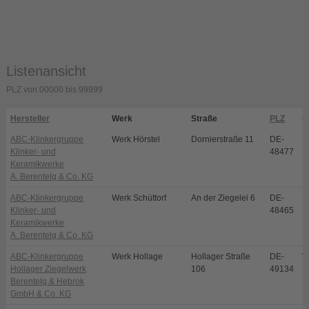
Listenansicht
PLZ von 00000 bis 99999
Hersteller
Werk
Straße
PLZ
O
ABC-Klinkergruppe
Werk Hörstel
Dornierstraße 11
DE-
H
Klinker- und
48477
Keramikwerke
A. Berentelg & Co. KG
ABC-Klinkergruppe
Werk Schüttorf
An der Ziegelei 6
DE-
S
Klinker- und
48465
S
Keramikwerke
A. Berentelg & Co. KG
ABC-Klinkergruppe
Werk Hollage
Hollager Straße
DE-
W
Hollager Ziegelwerk
106
49134
H
Berentelg & Hebrok
GmbH & Co. KG