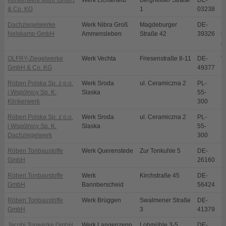
Klinkerwerk Muhr GmbH
Werk Lichterfeld
Bergheider Straße
DE-
L
& Co. KG
1
03238
Dachziegelwerke
Werk Nibra Groß
Magdeburger
DE-
N
Nelskamp GmbH
Ammensleben
Straße 42
39326
O
A
OLFRY-Ziegelwerke
Werk Vechta
Friesenstraße 8-11
DE-
V
GmbH & Co. KG
49377
Röben Polska Sp. z o.o.
Werk Sroda
ul. Ceramiczna 2
PL-
S
i Wspólnicy Sp. K.
Slaska
55-
Klinkerwerk
300
Röben Polska Sp. z o.o.
Werk Sroda
ul. Ceramiczna 2
PL-
S
i Wspólnicy Sp. K.
Slaska
55-
Dachziegelwerk
300
Röben Tonbaustoffe
Werk Querenstede
Zur Tonkuhle 5
DE-
B
GmbH
26160
Röben Tonbaustoffe
Werk
Kirchstraße 45
DE-
B
GmbH
Bannberscheid
56424
Röben Tonbaustoffe
Werk Brüggen
Swalmener Straße
DE-
B
GmbH
3
41379
Jacobi Tonwerke GmbH
Werk Langenzenn
Lohmühle 3-5
DE-
L