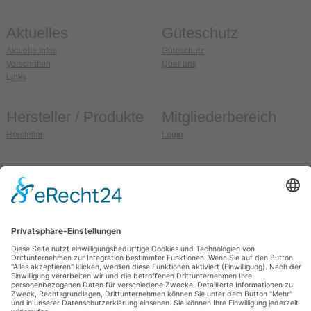
Aktuelles
Güteschutz
Aktuelle Infos
Güteschutz
Vorschriften
Über uns
Links
Hersteller / Produkte
Mitgliederbereich
Hersteller
Login
Anschrift
So erreichen Sie uns
Güteschutz Ziegel e.V.
Fon:
036608 / 99 37 32
Weidehofstraße 15
Fax:
036608 / 99 37 33
D-08451 Crimmitschau
E-Mail:
info@gs-ziegel.de
OT Blankenhain
Web:
www.gs-ziegel.de
Allgemein
Sitemap
Impressum