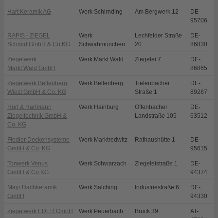
Hart Keramik AG
Werk Schirnding
Am Bergwerk 12
DE-
S
95706
RAPIS - ZIEGEL
Werk
Lechfelder Straße
DE-
S
Schmid GmbH & Co KG
Schwabmünchen
20
86830
Ziegelwerk
Werk Markt Wald
Ziegelei 7
DE-
M
Markt Wald GmbH
86865
Ziegelwerk Bellenberg
Werk Bellenberg
Tiefenbacher
DE-
B
Wiest GmbH & Co. KG
Straße 1
89287
Hörl & Hartmann
Werk Hainburg
Offenbacher
DE-
H
Ziegeltechnik GmbH &
Landstraße 105
63512
Co. KG
Fiedler Deckensysteme
Werk Marktredwitz
Rathaushütte 1
DE-
M
GmbH & Co. KG
95615
Tonwerk Venus
Werk Schwarzach
Ziegeleistraße 1
DE-
S
GmbH & Co KG
94374
Mayr Dachkeramik
Werk Salching
Industriestraße 6
DE-
S
GmbH
94330
Ziegelwerk EDER GmbH
Werk Peuerbach
Bruck 39
AT-
P