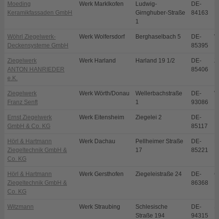
Moeding
Werk Marklkofen
Ludwig-
DE-
M
Keramikfassaden GmbH
Girnghuber-Straße
84163
1
Wöhrl Ziegelwerk-
Werk Wolfersdorf
Berghaselbach 5
DE-
W
Deckensysteme GmbH
85395
Ziegelwerk
Werk Harland
Harland 19 1/2
DE-
Z
ANTON HANRIEDER
85406
e.K.
Ziegelwerk
Werk Wörth/Donau
Wellerbachstraße
DE-
W
Franz Senft
1
93086
Ernst Ziegelwerk
Werk Eitensheim
Ziegelei 2
DE-
E
GmbH & Co. KG
85117
Hörl & Hartmann
Werk Dachau
Pellheimer Straße
DE-
D
Ziegeltechnik GmbH &
17
85221
Co. KG
Hörl & Hartmann
Werk Gersthofen
Ziegeleistraße 24
DE-
G
Ziegeltechnik GmbH &
86368
Co. KG
Witzmann
Werk Straubing
Schlesische
DE-
S
Straße 194
94315