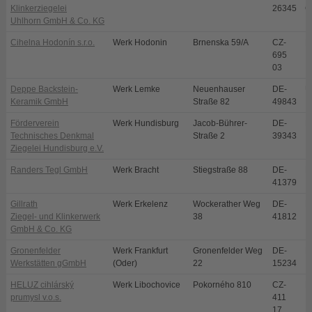
Klinkerziegelei
26345
G
Uhlhorn GmbH & Co. KG
Cihelna Hodonín s.r.o.
Werk Hodonin
Brnenska 59/A
CZ-
H
695
03
Deppe Backstein-
Werk Lemke
Neuenhauser
DE-
U
Keramik GmbH
Straße 82
49843
Förderverein
Werk Hundisburg
Jacob-Bührer-
DE-
H
Technisches Denkmal
Straße 2
39343
Ziegelei Hundisburg e.V.
Randers Tegl GmbH
Werk Bracht
Stiegstraße 88
DE-
B
41379
Gillrath
Werk Erkelenz
Wockerather Weg
DE-
E
Ziegel- und Klinkerwerk
38
41812
GmbH & Co. KG
Gronenfelder
Werk Frankfurt
Gronenfelder Weg
DE-
F
Werkstätten gGmbH
(Oder)
22
15234
HELUZ cihlárský
Werk Libochovice
Pokorného 810
CZ-
L
prumysl v.o.s.
411
17