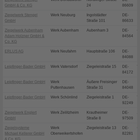
GmbH & Co. KG
24
86609
Ziegelwerk Stengel
Werk Neuburg
Ingolstädter
DE-
N
GmbH
Straße 101
86633
Ziegelwerk Aubenham
Werk Aubenham
Aubenham 3
DE-
O
Adam Holzner GmbH &
84564
Co. KG
ERLUS AG
Werk Neufahrn
Hauptstraße 106
DE-
N
84088
Leipfinger-Bader GmbH
Werk Vatersdorf
Ziegeleistraße 15
DE-
V
84172
Leipfinger-Bader GmbH
Werk
Äußere Freisinger
DE-
P
Puttenhausen
Straße 31
84048
Leipfinger-Bader GmbH
Werk Schönlind
Ziegeleistraße 1
DE-
V
92249
Ziegelwerk Englert
Werk Zeilitzheim
Krautheimer
DE-
Z
GmbH
Straße 8
97509
Ziegelsysteme
Werk
Ziegeleistraße 13
DE-
O
Michael Kellerer GmbH
Oberweikertshofen
82281
& Co. KG