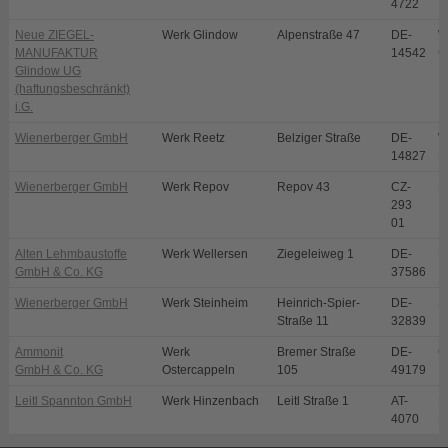
4722
Neue ZIEGEL-
Werk Glindow
Alpenstraße 47
DE-
W
MANUFAKTUR
14542
G
Glindow UG
(haftungsbeschränkt)
i.G.
Wienerberger GmbH
Werk Reetz
Belziger Straße
DE-
W
14827
R
Wienerberger GmbH
Werk Repov
Repov 43
CZ-
M
293
01
Alten Lehmbaustoffe
Werk Wellersen
Ziegeleiweg 1
DE-
D
GmbH & Co. KG
37586
Wienerberger GmbH
Werk Steinheim
Heinrich-Spier-
DE-
S
Straße 11
32839
Ammonit
Werk
Bremer Straße
DE-
O
GmbH & Co. KG
Ostercappeln
105
49179
Leitl Spannton GmbH
Werk Hinzenbach
Leitl Straße 1
AT-
E
4070
H