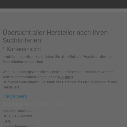
Übersicht aller Hersteller nach Ihren
Suchkriterien
* Kartenansicht
Auf der interaktiven Karte finden Sie alle Mitglieder/Hersteller, die Ihren
Suchkriterien entsprechen.
Wenn Sie einen gewünschten Hersteller mit der Maus berühren, werden
weitere Informationen eingeblendet
(Beispiel)
.
Beim Anklicken erhalten Sie sämtliche Details zum Leistungsspektrum des
Herstellers.
Ziegelwerk
Schüring GmbH & Co. KG
Ahauser Damm 77
DE-48712 Gescher
E-Mail:
info@schuering.com