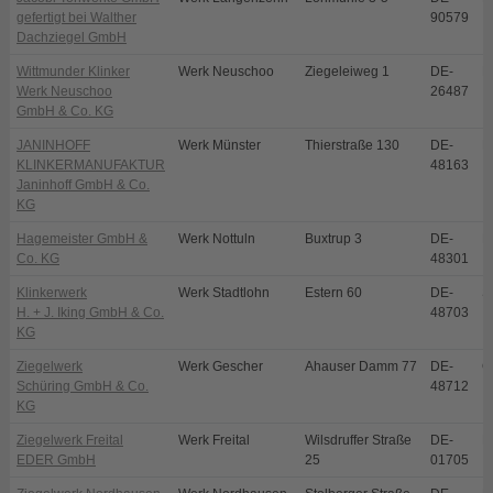
gefertigt bei Walther
90579
Dachziegel GmbH
Wittmunder Klinker
Werk Neuschoo
Ziegeleiweg 1
DE-
N
Werk Neuschoo
26487
GmbH & Co. KG
JANINHOFF
Werk Münster
Thierstraße 130
DE-
M
KLINKERMANUFAKTUR
48163
Janinhoff GmbH & Co.
KG
Hagemeister GmbH &
Werk Nottuln
Buxtrup 3
DE-
N
Co. KG
48301
Klinkerwerk
Werk Stadtlohn
Estern 60
DE-
S
H. + J. Iking GmbH & Co.
48703
KG
Ziegelwerk
Werk Gescher
Ahauser Damm 77
DE-
G
Schüring GmbH & Co.
48712
KG
Ziegelwerk Freital
Werk Freital
Wilsdruffer Straße
DE-
Fr
EDER GmbH
25
01705