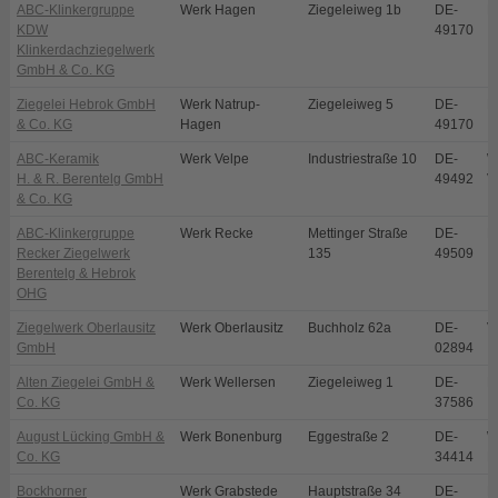
ABC-Klinkergruppe
Werk Hagen
Ziegeleiweg 1b
DE-
H
KDW
49170
Klinkerdachziegelwerk
GmbH & Co. KG
Ziegelei Hebrok GmbH
Werk Natrup-
Ziegeleiweg 5
DE-
N
& Co. KG
Hagen
49170
ABC-Keramik
Werk Velpe
Industriestraße 10
DE-
W
H. & R. Berentelg GmbH
49492
V
& Co. KG
ABC-Klinkergruppe
Werk Recke
Mettinger Straße
DE-
R
Recker Ziegelwerk
135
49509
Berentelg & Hebrok
OHG
Ziegelwerk Oberlausitz
Werk Oberlausitz
Buchholz 62a
DE-
V
GmbH
02894
Alten Ziegelei GmbH &
Werk Wellersen
Ziegeleiweg 1
DE-
D
Co. KG
37586
August Lücking GmbH &
Werk Bonenburg
Eggestraße 2
DE-
W
Co. KG
34414
B
Bockhorner
Werk Grabstede
Hauptstraße 34
DE-
B