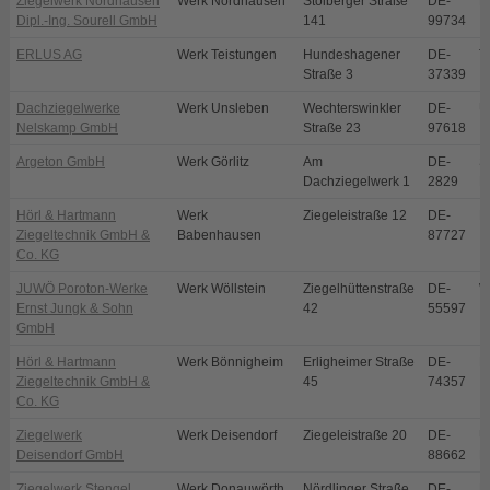
Ziegelwerk Nordhausen
Werk Nordhausen
Stolberger Straße
DE-
N
Dipl.-Ing. Sourell GmbH
141
99734
ERLUS AG
Werk Teistungen
Hundeshagener
DE-
T
Straße 3
37339
Dachziegelwerke
Werk Unsleben
Wechterswinkler
DE-
U
Nelskamp GmbH
Straße 23
97618
Argeton GmbH
Werk Görlitz
Am
DE-
S
Dachziegelwerk 1
2829
E
Hörl & Hartmann
Werk
Ziegeleistraße 12
DE-
B
Ziegeltechnik GmbH &
Babenhausen
87727
Co. KG
JUWÖ Poroton-Werke
Werk Wöllstein
Ziegelhüttenstraße
DE-
W
Ernst Jungk & Sohn
42
55597
GmbH
Hörl & Hartmann
Werk Bönnigheim
Erligheimer Straße
DE-
B
Ziegeltechnik GmbH &
45
74357
Co. KG
Ziegelwerk
Werk Deisendorf
Ziegeleistraße 20
DE-
Ü
Deisendorf GmbH
88662
D
Ziegelwerk Stengel
Werk Donauwörth
Nördlinger Straße
DE-
D