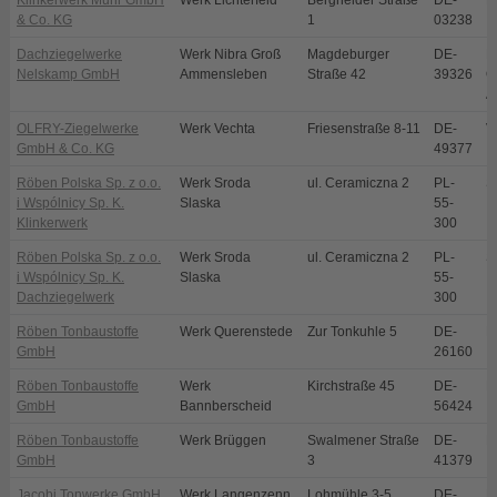
Klinkerwerk Muhr GmbH
Werk Lichterfeld
Bergheider Straße
DE-
L
& Co. KG
1
03238
Dachziegelwerke
Werk Nibra Groß
Magdeburger
DE-
N
Nelskamp GmbH
Ammensleben
Straße 42
39326
O
A
OLFRY-Ziegelwerke
Werk Vechta
Friesenstraße 8-11
DE-
V
GmbH & Co. KG
49377
Röben Polska Sp. z o.o.
Werk Sroda
ul. Ceramiczna 2
PL-
S
i Wspólnicy Sp. K.
Slaska
55-
Klinkerwerk
300
Röben Polska Sp. z o.o.
Werk Sroda
ul. Ceramiczna 2
PL-
S
i Wspólnicy Sp. K.
Slaska
55-
Dachziegelwerk
300
Röben Tonbaustoffe
Werk Querenstede
Zur Tonkuhle 5
DE-
B
GmbH
26160
Röben Tonbaustoffe
Werk
Kirchstraße 45
DE-
B
GmbH
Bannberscheid
56424
Röben Tonbaustoffe
Werk Brüggen
Swalmener Straße
DE-
B
GmbH
3
41379
Jacobi Tonwerke GmbH
Werk Langenzenn
Lohmühle 3-5
DE-
L