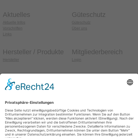
Aktuelles
Güteschutz
Aktuelle Infos
Güteschutz
Vorschriften
Über uns
Links
Hersteller / Produkte
Mitgliederbereich
Hersteller
Login
Anschrift
So erreichen Sie uns
Güteschutz Ziegel e.V.
Fon:
036608 / 99 37 32
Weidehofstraße 15
Fax:
036608 / 99 37 33
D-08451 Crimmitschau
E-Mail:
info@gs-ziegel.de
OT Blankenhain
Web:
www.gs-ziegel.de
Allgemein
Sitemap
Impressum