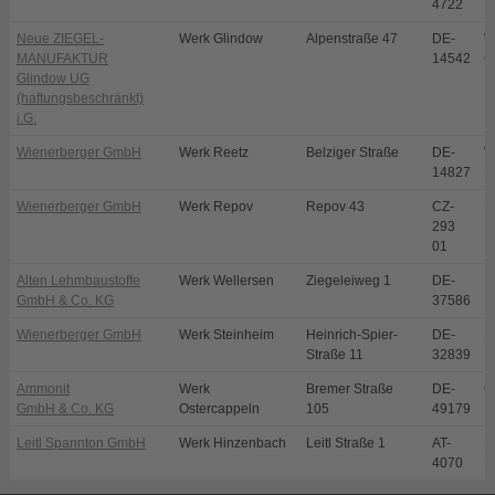
4722
Neue ZIEGEL-
Werk Glindow
Alpenstraße 47
DE-
W
MANUFAKTUR
14542
G
Glindow UG
(haftungsbeschränkt)
i.G.
Wienerberger GmbH
Werk Reetz
Belziger Straße
DE-
W
14827
R
Wienerberger GmbH
Werk Repov
Repov 43
CZ-
M
293
01
Alten Lehmbaustoffe
Werk Wellersen
Ziegeleiweg 1
DE-
D
GmbH & Co. KG
37586
Wienerberger GmbH
Werk Steinheim
Heinrich-Spier-
DE-
S
Straße 11
32839
Ammonit
Werk
Bremer Straße
DE-
O
GmbH & Co. KG
Ostercappeln
105
49179
Leitl Spannton GmbH
Werk Hinzenbach
Leitl Straße 1
AT-
E
4070
H