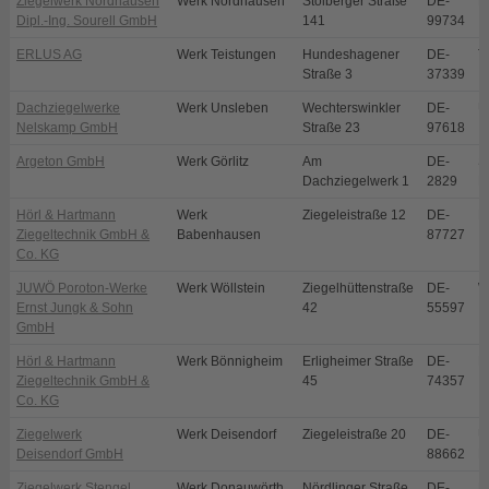
Ziegelwerk Nordhausen
Werk Nordhausen
Stolberger Straße
DE-
N
Dipl.-Ing. Sourell GmbH
141
99734
ERLUS AG
Werk Teistungen
Hundeshagener
DE-
T
Straße 3
37339
Dachziegelwerke
Werk Unsleben
Wechterswinkler
DE-
U
Nelskamp GmbH
Straße 23
97618
Argeton GmbH
Werk Görlitz
Am
DE-
S
Dachziegelwerk 1
2829
E
Hörl & Hartmann
Werk
Ziegeleistraße 12
DE-
B
Ziegeltechnik GmbH &
Babenhausen
87727
Co. KG
JUWÖ Poroton-Werke
Werk Wöllstein
Ziegelhüttenstraße
DE-
W
Ernst Jungk & Sohn
42
55597
GmbH
Hörl & Hartmann
Werk Bönnigheim
Erligheimer Straße
DE-
B
Ziegeltechnik GmbH &
45
74357
Co. KG
Ziegelwerk
Werk Deisendorf
Ziegeleistraße 20
DE-
Ü
Deisendorf GmbH
88662
D
Ziegelwerk Stengel
Werk Donauwörth
Nördlinger Straße
DE-
D