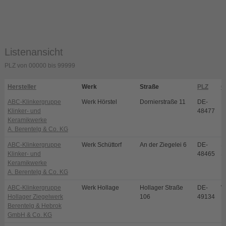
Listenansicht
PLZ von 00000 bis 99999
Hersteller
Werk
Straße
PLZ
O
ABC-Klinkergruppe
Werk Hörstel
Dornierstraße 11
DE-
H
Klinker- und
48477
Keramikwerke
A. Berentelg & Co. KG
ABC-Klinkergruppe
Werk Schüttorf
An der Ziegelei 6
DE-
S
Klinker- und
48465
S
Keramikwerke
A. Berentelg & Co. KG
ABC-Klinkergruppe
Werk Hollage
Hollager Straße
DE-
W
Hollager Ziegelwerk
106
49134
H
Berentelg & Hebrok
GmbH & Co. KG