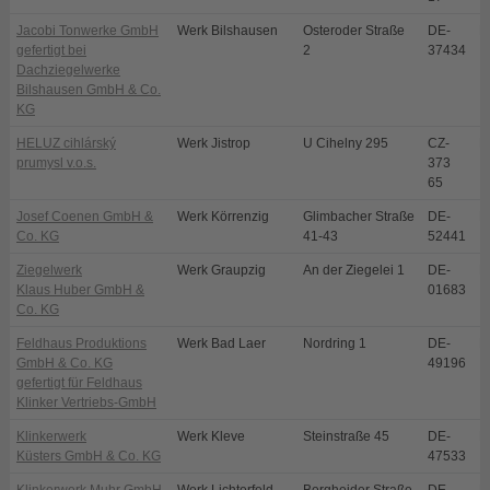
Jacobi Tonwerke GmbH
Werk Bilshausen
Osteroder Straße
DE-
B
gefertigt bei
2
37434
Dachziegelwerke
Bilshausen GmbH & Co.
KG
HELUZ cihlárský
Werk Jistrop
U Cihelny 295
CZ-
D
prumysl v.o.s.
373
65
Josef Coenen GmbH &
Werk Körrenzig
Glimbacher Straße
DE-
L
Co. KG
41-43
52441
Ziegelwerk
Werk Graupzig
An der Ziegelei 1
DE-
N
Klaus Huber GmbH &
01683
Co. KG
Feldhaus Produktions
Werk Bad Laer
Nordring 1
DE-
B
GmbH & Co. KG
49196
gefertigt für Feldhaus
Klinker Vertriebs-GmbH
Klinkerwerk
Werk Kleve
Steinstraße 45
DE-
K
Küsters GmbH & Co. KG
47533