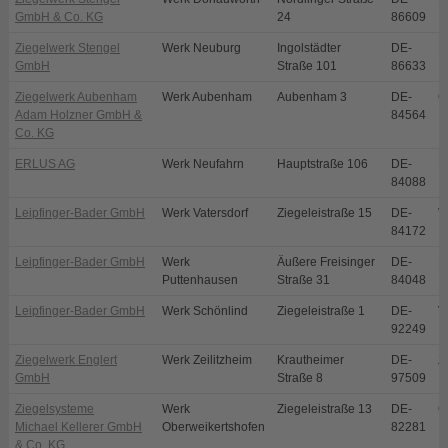
GmbH & Co. KG
24
86609
Ziegelwerk Stengel
Werk Neuburg
Ingolstädter
DE-
N
GmbH
Straße 101
86633
Ziegelwerk Aubenham
Werk Aubenham
Aubenham 3
DE-
O
Adam Holzner GmbH &
84564
Co. KG
ERLUS AG
Werk Neufahrn
Hauptstraße 106
DE-
N
84088
Leipfinger-Bader GmbH
Werk Vatersdorf
Ziegeleistraße 15
DE-
V
84172
Leipfinger-Bader GmbH
Werk
Äußere Freisinger
DE-
P
Puttenhausen
Straße 31
84048
Leipfinger-Bader GmbH
Werk Schönlind
Ziegeleistraße 1
DE-
V
92249
Ziegelwerk Englert
Werk Zeilitzheim
Krautheimer
DE-
Z
GmbH
Straße 8
97509
Ziegelsysteme
Werk
Ziegeleistraße 13
DE-
O
Michael Kellerer GmbH
Oberweikertshofen
82281
& Co. KG