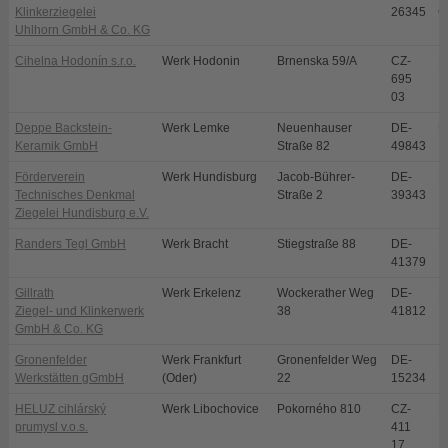
Klinkerziegelei
26345
G
Uhlhorn GmbH & Co. KG
Cihelna Hodonín s.r.o.
Werk Hodonin
Brnenska 59/A
CZ-
H
695
03
Deppe Backstein-
Werk Lemke
Neuenhauser
DE-
U
Keramik GmbH
Straße 82
49843
Förderverein
Werk Hundisburg
Jacob-Bührer-
DE-
H
Technisches Denkmal
Straße 2
39343
Ziegelei Hundisburg e.V.
Randers Tegl GmbH
Werk Bracht
Stiegstraße 88
DE-
B
41379
Gillrath
Werk Erkelenz
Wockerather Weg
DE-
E
Ziegel- und Klinkerwerk
38
41812
GmbH & Co. KG
Gronenfelder
Werk Frankfurt
Gronenfelder Weg
DE-
F
Werkstätten gGmbH
(Oder)
22
15234
HELUZ cihlárský
Werk Libochovice
Pokorného 810
CZ-
L
prumysl v.o.s.
411
17