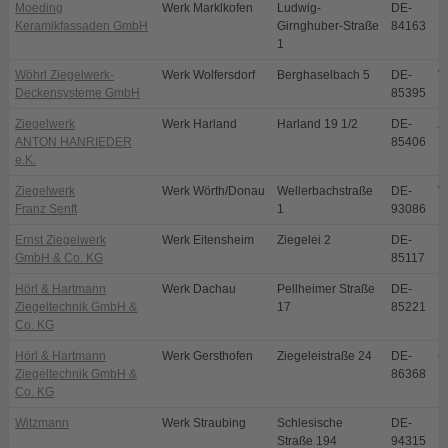
Moeding
Werk Marklkofen
Ludwig-
DE-
M
Keramikfassaden GmbH
Girnghuber-Straße
84163
1
Wöhrl Ziegelwerk-
Werk Wolfersdorf
Berghaselbach 5
DE-
W
Deckensysteme GmbH
85395
Ziegelwerk
Werk Harland
Harland 19 1/2
DE-
Z
ANTON HANRIEDER
85406
e.K.
Ziegelwerk
Werk Wörth/Donau
Wellerbachstraße
DE-
W
Franz Senft
1
93086
Ernst Ziegelwerk
Werk Eitensheim
Ziegelei 2
DE-
E
GmbH & Co. KG
85117
Hörl & Hartmann
Werk Dachau
Pellheimer Straße
DE-
D
Ziegeltechnik GmbH &
17
85221
Co. KG
Hörl & Hartmann
Werk Gersthofen
Ziegeleistraße 24
DE-
G
Ziegeltechnik GmbH &
86368
Co. KG
Witzmann
Werk Straubing
Schlesische
DE-
S
Straße 194
94315