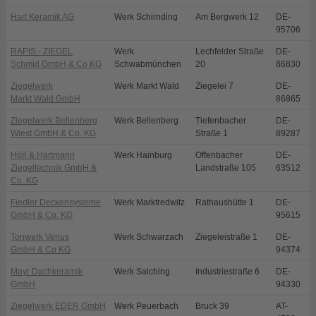
Hart Keramik AG
Werk Schirnding
Am Bergwerk 12
DE-
S
95706
RAPIS - ZIEGEL
Werk
Lechfelder Straße
DE-
S
Schmid GmbH & Co KG
Schwabmünchen
20
86830
Ziegelwerk
Werk Markt Wald
Ziegelei 7
DE-
M
Markt Wald GmbH
86865
Ziegelwerk Bellenberg
Werk Bellenberg
Tiefenbacher
DE-
B
Wiest GmbH & Co. KG
Straße 1
89287
Hörl & Hartmann
Werk Hainburg
Offenbacher
DE-
H
Ziegeltechnik GmbH &
Landstraße 105
63512
Co. KG
Fiedler Deckensysteme
Werk Marktredwitz
Rathaushütte 1
DE-
M
GmbH & Co. KG
95615
Tonwerk Venus
Werk Schwarzach
Ziegeleistraße 1
DE-
S
GmbH & Co KG
94374
Mayr Dachkeramik
Werk Salching
Industriestraße 6
DE-
S
GmbH
94330
Ziegelwerk EDER GmbH
Werk Peuerbach
Bruck 39
AT-
P