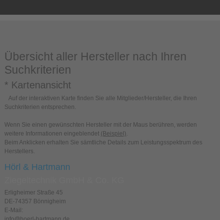
Übersicht aller Hersteller nach Ihren
Suchkriterien
* Kartenansicht
Auf der interaktiven Karte finden Sie alle Mitglieder/Hersteller, die Ihren
Suchkriterien entsprechen.
Wenn Sie einen gewünschten Hersteller mit der Maus berühren, werden
weitere Informationen eingeblendet
(Beispiel)
.
Beim Anklicken erhalten Sie sämtliche Details zum Leistungsspektrum des
Herstellers.
Hörl & Hartmann
Ziegeltechnik GmbH & Co. KG
Erligheimer Straße 45
DE-74357 Bönnigheim
E-Mail:
info@hoerl-hartmann.de