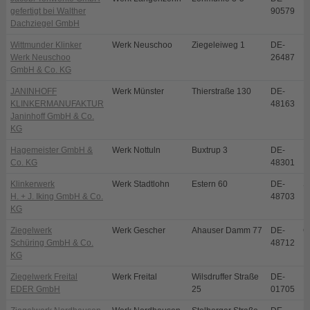
gefertigt bei Walther
90579
Dachziegel GmbH
Wittmunder Klinker
Werk Neuschoo
Ziegeleiweg 1
DE-
N
Werk Neuschoo
26487
GmbH & Co. KG
JANINHOFF
Werk Münster
Thierstraße 130
DE-
M
KLINKERMANUFAKTUR
48163
Janinhoff GmbH & Co.
KG
Hagemeister GmbH &
Werk Nottuln
Buxtrup 3
DE-
N
Co. KG
48301
Klinkerwerk
Werk Stadtlohn
Estern 60
DE-
S
H. + J. Iking GmbH & Co.
48703
KG
Ziegelwerk
Werk Gescher
Ahauser Damm 77
DE-
G
Schüring GmbH & Co.
48712
KG
Ziegelwerk Freital
Werk Freital
Wilsdruffer Straße
DE-
Fr
EDER GmbH
25
01705