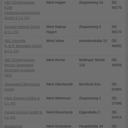
ABC-Klinkergruppe
Werk Hagen
Ziegeleiweg 1b
DE-
H
KDW
49170
Klinkerdachziegelwerk
GmbH & Co. KG
Ziegelei Hebrok GmbH
Werk Natrup-
Ziegeleiweg 5
DE-
N
& Co. KG
Hagen
49170
ABC-Keramik
Werk Velpe
Industriestraße 10
DE-
W
H. & R. Berentelg GmbH
49492
V
& Co. KG
ABC-Klinkergruppe
Werk Recke
Mettinger Straße
DE-
R
Recker Ziegelwerk
135
49509
Berentelg & Hebrok
OHG
Ziegelwerk Oberlausitz
Werk Oberlausitz
Buchholz 62a
DE-
V
GmbH
02894
Alten Ziegelei GmbH &
Werk Wellersen
Ziegeleiweg 1
DE-
D
Co. KG
37586
August Lücking GmbH &
Werk Bonenburg
Eggestraße 2
DE-
W
Co. KG
34414
B
Bockhorner
Werk Grabstede
Hauptstraße 34
DE-
B