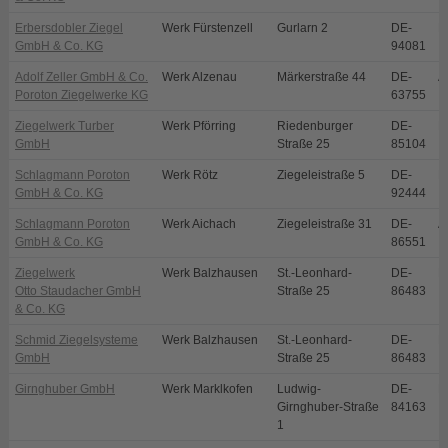
Erbersdobler Ziegel
Werk Fürstenzell
Gurlarn 2
DE-
F
GmbH & Co. KG
94081
Adolf Zeller GmbH & Co.
Werk Alzenau
Märkerstraße 44
DE-
A
Poroton Ziegelwerke KG
63755
Ziegelwerk Turber
Werk Pförring
Riedenburger
DE-
P
GmbH
Straße 25
85104
Schlagmann Poroton
Werk Rötz
Ziegeleistraße 5
DE-
R
GmbH & Co. KG
92444
Schlagmann Poroton
Werk Aichach
Ziegeleistraße 31
DE-
A
GmbH & Co. KG
86551
Ziegelwerk
Werk Balzhausen
St.-Leonhard-
DE-
B
Otto Staudacher GmbH
Straße 25
86483
& Co. KG
Schmid Ziegelsysteme
Werk Balzhausen
St.-Leonhard-
DE-
B
GmbH
Straße 25
86483
Girnghuber GmbH
Werk Marklkofen
Ludwig-
DE-
M
Girnghuber-Straße
84163
1