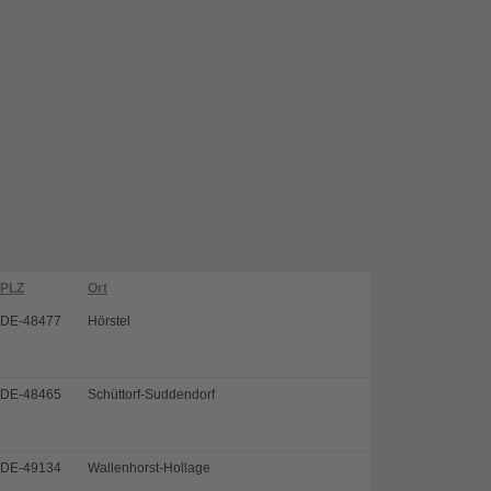
PLZ
Ort
DE-48477
Hörstel
DE-48465
Schüttorf-Suddendorf
DE-49134
Wallenhorst-Hollage