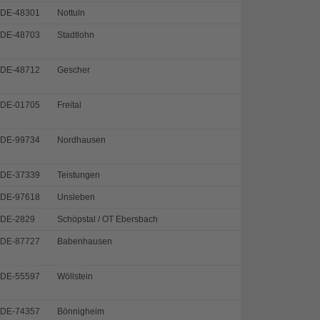
DE-48301
Nottuln
DE-48703
Stadtlohn
DE-48712
Gescher
DE-01705
Freital
DE-99734
Nordhausen
DE-37339
Teistungen
DE-97618
Unsleben
DE-2829
Schöpstal / OT Ebersbach
DE-87727
Babenhausen
DE-55597
Wöllstein
DE-74357
Bönnigheim