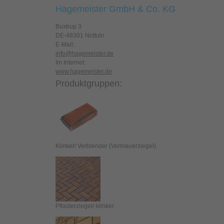
Hagemeister GmbH & Co. KG
Buxtrup 3
DE-48301 Nottuln
E-Mail:
info@hagemeister.de
Im Internet:
www.hagemeister.de
Produktgruppen:
Klinker/ Verblender (Vormauerziegel)
Pflasterziegel/-klinker