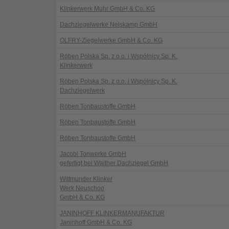
Klinkerwerk Muhr GmbH & Co. KG
Dachziegelwerke Nelskamp GmbH
OLFRY-Ziegelwerke GmbH & Co. KG
Röben Polska Sp. z o.o. i Wspólnicy Sp. K.
Klinkerwerk
Röben Polska Sp. z o.o. i Wspólnicy Sp. K.
Dachziegelwerk
Röben Tonbaustoffe GmbH
Röben Tonbaustoffe GmbH
Röben Tonbaustoffe GmbH
Jacobi Tonwerke GmbH
gefertigt bei Walther Dachziegel GmbH
Wittmunder Klinker
Werk Neuschoo
GmbH & Co. KG
JANINHOFF KLINKERMANUFAKTUR
Janinhoff GmbH & Co. KG