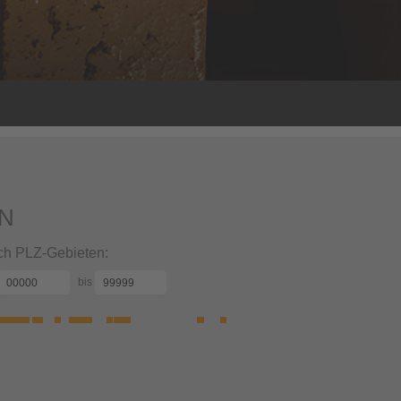
EN
h PLZ-Gebieten:
bis