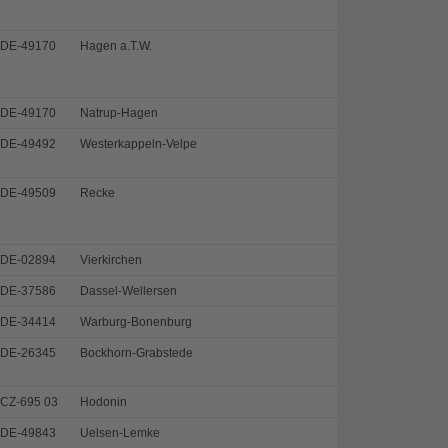
DE-49170
Hagen a.T.W.
DE-49170
Natrup-Hagen
DE-49492
Westerkappeln-Velpe
DE-49509
Recke
DE-02894
Vierkirchen
DE-37586
Dassel-Wellersen
DE-34414
Warburg-Bonenburg
DE-26345
Bockhorn-Grabstede
CZ-695 03
Hodonin
DE-49843
Uelsen-Lemke