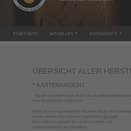
STARTSEITE
AKTUELLES
GÜTESCHUTZ
ÜBERSICHT ALLER HERST
* KARTENANSICHT
Auf der interaktiven Karte finden Sie alle Mitglieder/Hersteller
Ihren Suchkriterien entsprechen.
Wenn Sie einen gewünschten Hersteller mit der Maus berühre
werden weitere Informationen eingeblendet
(Beispiel)
.
Beim Anklicken erhalten Sie sämtliche Details zum
Leistungsspektrum des Herstellers.