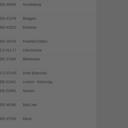
DE-39343
Hundisburg
DE-41379
Brüggen
DE-41812
Erkelenz
DE-15234
Frankfurt (Oder)
CZ-411 17
Libochovice
DE-37434
Bilshausen
CZ-373 65
Dolni Bukovsko
DE-52441
Linnich - Körrenzig
DE-01683
Nossen
DE-49196
Bad Laer
DE-47533
Kleve