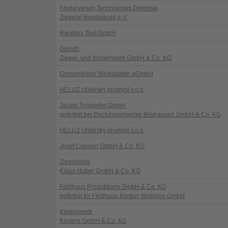
Förderverein Technisches Denkmal
Ziegelei Hundisburg e.V.
Randers Tegl GmbH
Gillrath
Ziegel- und Klinkerwerk GmbH & Co. KG
Gronenfelder Werkstätten gGmbH
HELUZ cihlárský prumysl v.o.s.
Jacobi Tonwerke GmbH
gefertigt bei Dachziegelwerke Bilshausen GmbH & Co. KG
HELUZ cihlárský prumysl v.o.s.
Josef Coenen GmbH & Co. KG
Ziegelwerk
Klaus Huber GmbH & Co. KG
Feldhaus Produktions GmbH & Co. KG
gefertigt für Feldhaus Klinker Vertriebs-GmbH
Klinkerwerk
Küsters GmbH & Co. KG