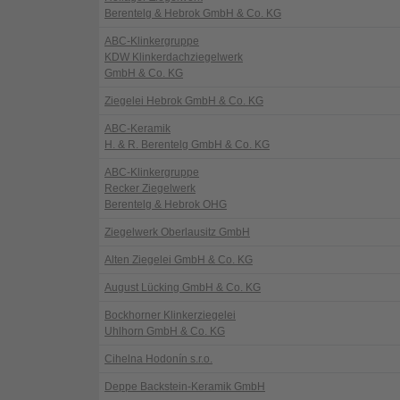
Berentelg & Hebrok GmbH & Co. KG
ABC-Klinkergruppe
KDW Klinkerdachziegelwerk
GmbH & Co. KG
Ziegelei Hebrok GmbH & Co. KG
ABC-Keramik
H. & R. Berentelg GmbH & Co. KG
ABC-Klinkergruppe
Recker Ziegelwerk
Berentelg & Hebrok OHG
Ziegelwerk Oberlausitz GmbH
Alten Ziegelei GmbH & Co. KG
August Lücking GmbH & Co. KG
Bockhorner Klinkerziegelei
Uhlhorn GmbH & Co. KG
Cihelna Hodonín s.r.o.
Deppe Backstein-Keramik GmbH