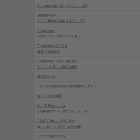
Hagemeister GmbH & Co. KG
Klinkerwerk
H. + J. Iking GmbH & Co. KG
Ziegelwerk
Schüring GmbH & Co. KG
Ziegelwerk Freital
EDER GmbH
Ziegelwerk Nordhausen
Dipl.-Ing. Sourell GmbH
ERLUS AG
Dachziegelwerke Nelskamp GmbH
Argeton GmbH
Hörl & Hartmann
Ziegeltechnik GmbH & Co. KG
JUWÖ Poroton-Werke
Ernst Jungk & Sohn GmbH
Hörl & Hartmann