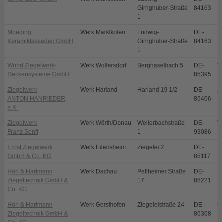
Girnghuber-Straße
84163
1
Moeding
Werk Marklkofen
Ludwig-
DE-
M
Keramikfassaden GmbH
Girnghuber-Straße
84163
1
Wöhrl Ziegelwerk-
Werk Wolfersdorf
Berghaselbach 5
DE-
W
Deckensysteme GmbH
85395
Ziegelwerk
Werk Harland
Harland 19 1/2
DE-
Z
ANTON HANRIEDER
85406
e.K.
Ziegelwerk
Werk Wörth/Donau
Wellerbachstraße
DE-
W
Franz Senft
1
93086
Ernst Ziegelwerk
Werk Eitensheim
Ziegelei 2
DE-
E
GmbH & Co. KG
85117
Hörl & Hartmann
Werk Dachau
Pellheimer Straße
DE-
D
Ziegeltechnik GmbH &
17
85221
Co. KG
Hörl & Hartmann
Werk Gersthofen
Ziegeleistraße 24
DE-
G
Ziegeltechnik GmbH &
86368