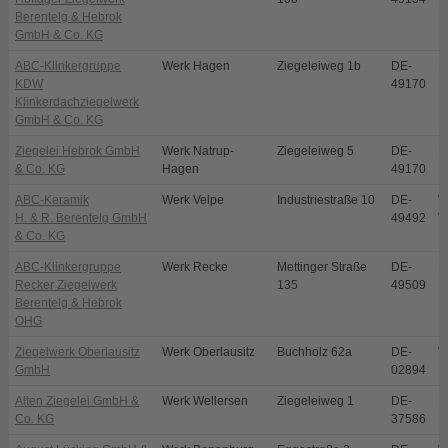
Berentelg & Hebrok
GmbH & Co. KG
ABC-Klinkergruppe
Werk Hagen
Ziegeleiweg 1b
DE-
H
KDW
49170
Klinkerdachziegelwerk
GmbH & Co. KG
Ziegelei Hebrok GmbH
Werk Natrup-
Ziegeleiweg 5
DE-
N
& Co. KG
Hagen
49170
ABC-Keramik
Werk Velpe
Industriestraße 10
DE-
W
H. & R. Berentelg GmbH
49492
V
& Co. KG
ABC-Klinkergruppe
Werk Recke
Mettinger Straße
DE-
R
Recker Ziegelwerk
135
49509
Berentelg & Hebrok
OHG
Ziegelwerk Oberlausitz
Werk Oberlausitz
Buchholz 62a
DE-
V
GmbH
02894
Alten Ziegelei GmbH &
Werk Wellersen
Ziegeleiweg 1
DE-
D
Co. KG
37586