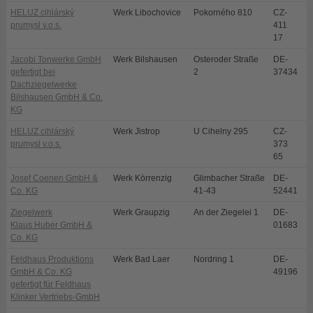
HELUZ cihlárský
Werk Libochovice
Pokorného 810
CZ-
L
prumysl v.o.s.
411
17
Jacobi Tonwerke GmbH
Werk Bilshausen
Osteroder Straße
DE-
B
gefertigt bei
2
37434
Dachziegelwerke
Bilshausen GmbH & Co.
KG
HELUZ cihlárský
Werk Jistrop
U Cihelny 295
CZ-
D
prumysl v.o.s.
373
65
Josef Coenen GmbH &
Werk Körrenzig
Glimbacher Straße
DE-
L
Co. KG
41-43
52441
Ziegelwerk
Werk Graupzig
An der Ziegelei 1
DE-
N
Klaus Huber GmbH &
01683
Co. KG
Feldhaus Produktions
Werk Bad Laer
Nordring 1
DE-
B
GmbH & Co. KG
49196
gefertigt für Feldhaus
Klinker Vertriebs-GmbH