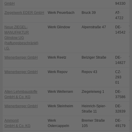
GmbH
94330
Ziegelwerk EDER GmbH
Werk Peuerbach
Bruck 39
AT-
P
4722
Neue ZIEGEL-
Werk Glindow
Alpenstraße 47
DE-
W
MANUFAKTUR
14542
G
Glindow UG
(haftungsbeschränkt)
i.G.
Wienerberger GmbH
Werk Reetz
Belziger Straße
DE-
W
14827
R
Wienerberger GmbH
Werk Repov
Repov 43
CZ-
M
293
01
Alten Lehmbaustoffe
Werk Wellersen
Ziegeleiweg 1
DE-
D
GmbH & Co. KG
37586
Wienerberger GmbH
Werk Steinheim
Heinrich-Spier-
DE-
S
Straße 11
32839
Ammonit
Werk
Bremer Straße
DE-
O
GmbH & Co. KG
Ostercappeln
105
49179