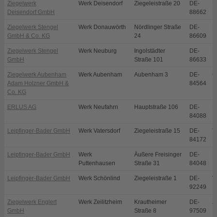
Ziegelwerk
Werk Deisendorf
Ziegeleistraße 20
DE-
Ü
Deisendorf GmbH
88662
D
Ziegelwerk Stengel
Werk Donauwörth
Nördlinger Straße
DE-
D
GmbH & Co. KG
24
86609
Ziegelwerk Stengel
Werk Neuburg
Ingolstädter
DE-
N
GmbH
Straße 101
86633
Ziegelwerk Aubenham
Werk Aubenham
Aubenham 3
DE-
O
Adam Holzner GmbH &
84564
Co. KG
ERLUS AG
Werk Neufahrn
Hauptstraße 106
DE-
N
84088
Leipfinger-Bader GmbH
Werk Vatersdorf
Ziegeleistraße 15
DE-
V
84172
Leipfinger-Bader GmbH
Werk
Äußere Freisinger
DE-
P
Puttenhausen
Straße 31
84048
Leipfinger-Bader GmbH
Werk Schönlind
Ziegeleistraße 1
DE-
V
92249
Ziegelwerk Englert
Werk Zeilitzheim
Krautheimer
DE-
Z
GmbH
Straße 8
97509