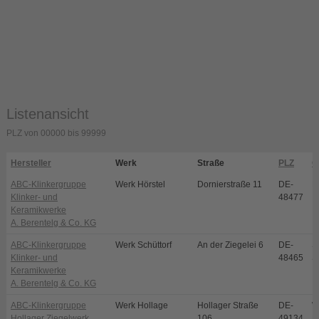
Listenansicht
PLZ von 00000 bis 99999
Hersteller
Werk
Straße
PLZ
O
ABC-Klinkergruppe
Werk Hörstel
Dornierstraße 11
DE-
H
Klinker- und
48477
Keramikwerke
A. Berentelg & Co. KG
ABC-Klinkergruppe
Werk Schüttorf
An der Ziegelei 6
DE-
S
Klinker- und
48465
S
Keramikwerke
A. Berentelg & Co. KG
ABC-Klinkergruppe
Werk Hollage
Hollager Straße
DE-
W
Hollager Ziegelwerk
106
49134
H