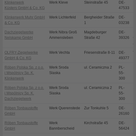
Klinkerwerk
Werk Kleve
Steinstraße 45
DE-
K
Küsters GmbH & Co. KG
47533
Klinkerwerk Muhr GmbH
Werk Lichterfeld
Bergheider Straße
DE-
L
& Co. KG
1
03238
Dachziegelwerke
Werk Nibra Groß
Magdeburger
DE-
N
Nelskamp GmbH
Ammensleben
Straße 42
39326
O
A
OLFRY-Ziegelwerke
Werk Vechta
Friesenstraße 8-11
DE-
V
GmbH & Co. KG
49377
Röben Polska Sp. z o.o.
Werk Sroda
ul. Ceramiczna 2
PL-
S
i Wspólnicy Sp. K.
Slaska
55-
Klinkerwerk
300
Röben Polska Sp. z o.o.
Werk Sroda
ul. Ceramiczna 2
PL-
S
i Wspólnicy Sp. K.
Slaska
55-
Dachziegelwerk
300
Röben Tonbaustoffe
Werk Querenstede
Zur Tonkuhle 5
DE-
B
GmbH
26160
Röben Tonbaustoffe
Werk
Kirchstraße 45
DE-
B
GmbH
Bannberscheid
56424