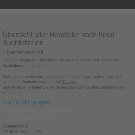
Übersicht aller Hersteller nach Ihren
Suchkriterien
* Kartenansicht
Auf der interaktiven Karte finden Sie alle Mitglieder/Hersteller, die Ihren
Suchkriterien entsprechen.
Wenn Sie einen gewünschten Hersteller mit der Maus berühren, werden
weitere Informationen eingeblendet
(Beispiel)
.
Beim Anklicken erhalten Sie sämtliche Details zum Leistungsspektrum des
Herstellers.
ABC-Klinkergruppe
KDW Klinkerdachziegelwerk
GmbH & Co. KG
Ziegeleiweg 1b
DE-49170 Hagen a.T.W.