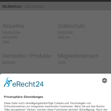
GS-Ziegel e.V.
>
Suchergebnis
Aktuelles
Güteschutz
Aktuelle Infos
Güteschutz
Vorschriften
Über uns
Links
Hersteller / Produkte
Mitgliederbereich
Hersteller
Login
Anschrift
So erreichen Sie uns
Güteschutz Ziegel e.V.
Fon:
036608 / 99 37 32
Weidehofstraße 15
Fax:
036608 / 99 37 33
D-08451 Crimmitschau
E-Mail:
info@gs-ziegel.de
OT Blankenhain
Web:
www.gs-ziegel.de
Allgemein