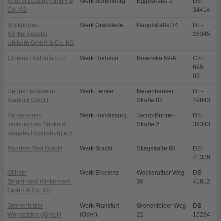
August Lücking GmbH &
Werk Bonenburg
Eggestraße 2
DE-
W
Co. KG
34414
B
Bockhorner
Werk Grabstede
Hauptstraße 34
DE-
B
Klinkerziegelei
26345
G
Uhlhorn GmbH & Co. KG
Cihelna Hodonín s.r.o.
Werk Hodonin
Brnenska 59/A
CZ-
H
695
03
Deppe Backstein-
Werk Lemke
Neuenhauser
DE-
U
Keramik GmbH
Straße 82
49843
Förderverein
Werk Hundisburg
Jacob-Bührer-
DE-
H
Technisches Denkmal
Straße 2
39343
Ziegelei Hundisburg e.V.
Randers Tegl GmbH
Werk Bracht
Stiegstraße 88
DE-
B
41379
Gillrath
Werk Erkelenz
Wockerather Weg
DE-
E
Ziegel- und Klinkerwerk
38
41812
GmbH & Co. KG
Gronenfelder
Werk Frankfurt
Gronenfelder Weg
DE-
F
Werkstätten gGmbH
(Oder)
22
15234