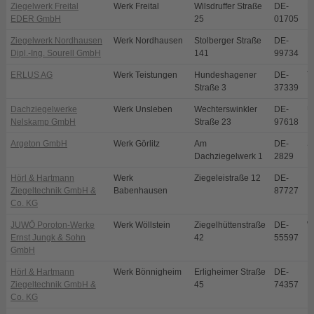
Ziegelwerk Freital
Werk Freital
Wilsdruffer Straße
DE-
Fr
EDER GmbH
25
01705
Ziegelwerk Nordhausen
Werk Nordhausen
Stolberger Straße
DE-
N
Dipl.-Ing. Sourell GmbH
141
99734
ERLUS AG
Werk Teistungen
Hundeshagener
DE-
T
Straße 3
37339
Dachziegelwerke
Werk Unsleben
Wechterswinkler
DE-
U
Nelskamp GmbH
Straße 23
97618
Argeton GmbH
Werk Görlitz
Am
DE-
S
Dachziegelwerk 1
2829
E
Hörl & Hartmann
Werk
Ziegeleistraße 12
DE-
B
Ziegeltechnik GmbH &
Babenhausen
87727
Co. KG
JUWÖ Poroton-Werke
Werk Wöllstein
Ziegelhüttenstraße
DE-
W
Ernst Jungk & Sohn
42
55597
GmbH
Hörl & Hartmann
Werk Bönnigheim
Erligheimer Straße
DE-
B
Ziegeltechnik GmbH &
45
74357
Co. KG