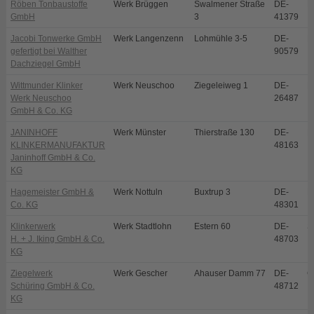
Röben Tonbaustoffe
Werk Brüggen
Swalmener Straße
DE-
B
GmbH
3
41379
Jacobi Tonwerke GmbH
Werk Langenzenn
Lohmühle 3-5
DE-
L
gefertigt bei Walther
90579
Dachziegel GmbH
Wittmunder Klinker
Werk Neuschoo
Ziegeleiweg 1
DE-
N
Werk Neuschoo
26487
GmbH & Co. KG
JANINHOFF
Werk Münster
Thierstraße 130
DE-
M
KLINKERMANUFAKTUR
48163
Janinhoff GmbH & Co.
KG
Hagemeister GmbH &
Werk Nottuln
Buxtrup 3
DE-
N
Co. KG
48301
Klinkerwerk
Werk Stadtlohn
Estern 60
DE-
S
H. + J. Iking GmbH & Co.
48703
KG
Ziegelwerk
Werk Gescher
Ahauser Damm 77
DE-
G
Schüring GmbH & Co.
48712
KG