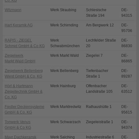
Co. KG
Witzmann
Werk Straubing
Schlesische
DE-
S
Straße 194
94315
Hart Keramik AG
Werk Schirnding
Am Bergwerk 12
DE-
S
95706
RAPIS - ZIEGEL
Werk
Lechfelder Straße
DE-
S
Schmid GmbH & Co KG
Schwabmünchen
20
86830
Ziegelwerk
Werk Markt Wald
Ziegelei 7
DE-
M
Markt Wald GmbH
86865
Ziegelwerk Bellenberg
Werk Bellenberg
Tiefenbacher
DE-
B
Wiest GmbH & Co. KG
Straße 1
89287
Hörl & Hartmann
Werk Hainburg
Offenbacher
DE-
H
Ziegeltechnik GmbH &
Landstraße 105
63512
Co. KG
Fiedler Deckensysteme
Werk Marktredwitz
Rathaushütte 1
DE-
M
GmbH & Co. KG
95615
Tonwerk Venus
Werk Schwarzach
Ziegeleistraße 1
DE-
S
GmbH & Co KG
94374
Mayr Dachkeramik
Werk Salching
Industriestraße 6
DE-
S