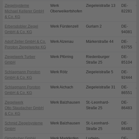
Ziegelsysteme
Werk
Ziegeleistraße 13
DE-
O
Michael Kellerer GmbH
Oberweikertshofen
82281
& Co. KG
Erbersdobler Ziegel
Werk Fürstenzell
Gurlarn 2
DE-
F
GmbH & Co. KG
94081
Adolf Zeller GmbH & Co.
Werk Alzenau
Märkerstraße 44
DE-
A
Poroton Ziegelwerke KG
63755
Ziegelwerk Turber
Werk Pförring
Riedenburger
DE-
P
GmbH
Straße 25
85104
Schlagmann Poroton
Werk Rötz
Ziegeleistraße 5
DE-
R
GmbH & Co. KG
92444
Schlagmann Poroton
Werk Aichach
Ziegeleistraße 31
DE-
A
GmbH & Co. KG
86551
Ziegelwerk
Werk Balzhausen
St.-Leonhard-
DE-
B
Otto Staudacher GmbH
Straße 25
86483
& Co. KG
Schmid Ziegelsysteme
Werk Balzhausen
St.-Leonhard-
DE-
B
GmbH
Straße 25
86483
Girnghuber GmbH
Werk Marklkofen
Ludwig-
DE-
M