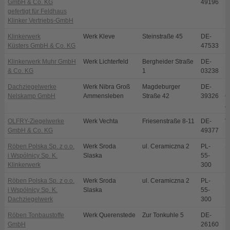
GmbH & Co. KG
49196
gefertigt für Feldhaus
Klinker Vertriebs-GmbH
Klinkerwerk
Werk Kleve
Steinstraße 45
DE-
K
Küsters GmbH & Co. KG
47533
Klinkerwerk Muhr GmbH
Werk Lichterfeld
Bergheider Straße
DE-
L
& Co. KG
1
03238
Dachziegelwerke
Werk Nibra Groß
Magdeburger
DE-
N
Nelskamp GmbH
Ammensleben
Straße 42
39326
O
A
OLFRY-Ziegelwerke
Werk Vechta
Friesenstraße 8-11
DE-
V
GmbH & Co. KG
49377
Röben Polska Sp. z o.o.
Werk Sroda
ul. Ceramiczna 2
PL-
S
i Wspólnicy Sp. K.
Slaska
55-
Klinkerwerk
300
Röben Polska Sp. z o.o.
Werk Sroda
ul. Ceramiczna 2
PL-
S
i Wspólnicy Sp. K.
Slaska
55-
Dachziegelwerk
300
Röben Tonbaustoffe
Werk Querenstede
Zur Tonkuhle 5
DE-
B
GmbH
26160