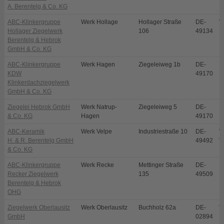
A. Berentelg & Co. KG
ABC-Klinkergruppe
Werk Hollage
Hollager Straße
DE-
W
Hollager Ziegelwerk
106
49134
H
Berentelg & Hebrok
GmbH & Co. KG
ABC-Klinkergruppe
Werk Hagen
Ziegeleiweg 1b
DE-
H
KDW
49170
Klinkerdachziegelwerk
GmbH & Co. KG
Ziegelei Hebrok GmbH
Werk Natrup-
Ziegeleiweg 5
DE-
N
& Co. KG
Hagen
49170
ABC-Keramik
Werk Velpe
Industriestraße 10
DE-
W
H. & R. Berentelg GmbH
49492
V
& Co. KG
ABC-Klinkergruppe
Werk Recke
Mettinger Straße
DE-
R
Recker Ziegelwerk
135
49509
Berentelg & Hebrok
OHG
Ziegelwerk Oberlausitz
Werk Oberlausitz
Buchholz 62a
DE-
V
GmbH
02894