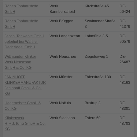
Röben Tonbaustoffe
Werk
Kirchstraße 45
DE-
B
GmbH
Bannberscheid
56424
Röben Tonbaustoffe
Werk Brüggen
Swalmener Straße
DE-
B
GmbH
3
41379
Jacobi Tonwerke GmbH
Werk Langenzenn
Lohmühle 3-5
DE-
L
gefertigt bei Walther
90579
Dachziegel GmbH
Wittmunder Klinker
Werk Neuschoo
Ziegeleiweg 1
DE-
N
Werk Neuschoo
26487
GmbH & Co. KG
JANINHOFF
Werk Münster
Thierstraße 130
DE-
M
KLINKERMANUFAKTUR
48163
Janinhoff GmbH & Co.
KG
Hagemeister GmbH &
Werk Nottuln
Buxtrup 3
DE-
N
Co. KG
48301
Klinkerwerk
Werk Stadtlohn
Estern 60
DE-
S
H. + J. Iking GmbH & Co.
48703
KG