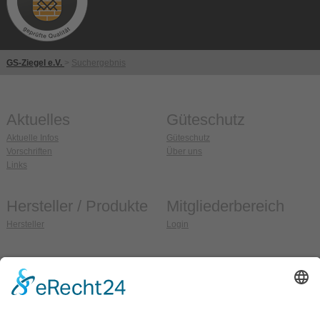
GS-Ziegel e.V.
>
Suchergebnis
Aktuelles
Güteschutz
Aktuelle Infos
Güteschutz
Vorschriften
Über uns
Links
Hersteller / Produkte
Mitgliederbereich
Hersteller
Login
Anschrift
So erreichen Sie uns
Güteschutz Ziegel e.V.
Fon:
036608 / 99 37 32
Weidehofstraße 15
Fax:
036608 / 99 37 33
D-08451 Crimmitschau
E-Mail:
info@gs-ziegel.de