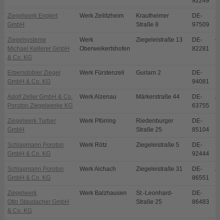
92249
Ziegelwerk Englert
Werk Zeilitzheim
Krautheimer
DE-
Z
GmbH
Straße 8
97509
Ziegelsysteme
Werk
Ziegeleistraße 13
DE-
O
Michael Kellerer GmbH
Oberweikertshofen
82281
& Co. KG
Erbersdobler Ziegel
Werk Fürstenzell
Gurlarn 2
DE-
F
GmbH & Co. KG
94081
Adolf Zeller GmbH & Co.
Werk Alzenau
Märkerstraße 44
DE-
A
Poroton Ziegelwerke KG
63755
Ziegelwerk Turber
Werk Pförring
Riedenburger
DE-
P
GmbH
Straße 25
85104
Schlagmann Poroton
Werk Rötz
Ziegeleistraße 5
DE-
R
GmbH & Co. KG
92444
Schlagmann Poroton
Werk Aichach
Ziegeleistraße 31
DE-
A
GmbH & Co. KG
86551
Ziegelwerk
Werk Balzhausen
St.-Leonhard-
DE-
B
Otto Staudacher GmbH
Straße 25
86483
& Co. KG