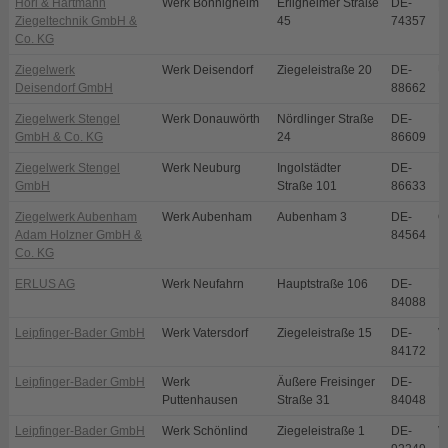
Hörl & Hartmann
Werk Bönnigheim
Erligheimer Straße
DE-
B
Ziegeltechnik GmbH &
45
74357
Co. KG
Ziegelwerk
Werk Deisendorf
Ziegeleistraße 20
DE-
Ü
Deisendorf GmbH
88662
D
Ziegelwerk Stengel
Werk Donauwörth
Nördlinger Straße
DE-
D
GmbH & Co. KG
24
86609
Ziegelwerk Stengel
Werk Neuburg
Ingolstädter
DE-
N
GmbH
Straße 101
86633
Ziegelwerk Aubenham
Werk Aubenham
Aubenham 3
DE-
O
Adam Holzner GmbH &
84564
Co. KG
ERLUS AG
Werk Neufahrn
Hauptstraße 106
DE-
N
84088
Leipfinger-Bader GmbH
Werk Vatersdorf
Ziegeleistraße 15
DE-
V
84172
Leipfinger-Bader GmbH
Werk
Äußere Freisinger
DE-
P
Puttenhausen
Straße 31
84048
Leipfinger-Bader GmbH
Werk Schönlind
Ziegeleistraße 1
DE-
V