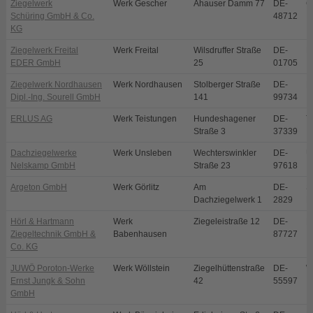
Ziegelwerk
Werk Gescher
Ahauser Damm 77
DE-
G
Schüring GmbH & Co.
48712
KG
Ziegelwerk Freital
Werk Freital
Wilsdruffer Straße
DE-
Fr
EDER GmbH
25
01705
Ziegelwerk Nordhausen
Werk Nordhausen
Stolberger Straße
DE-
N
Dipl.-Ing. Sourell GmbH
141
99734
ERLUS AG
Werk Teistungen
Hundeshagener
DE-
T
Straße 3
37339
Dachziegelwerke
Werk Unsleben
Wechterswinkler
DE-
U
Nelskamp GmbH
Straße 23
97618
Argeton GmbH
Werk Görlitz
Am
DE-
S
Dachziegelwerk 1
2829
E
Hörl & Hartmann
Werk
Ziegeleistraße 12
DE-
B
Ziegeltechnik GmbH &
Babenhausen
87727
Co. KG
JUWÖ Poroton-Werke
Werk Wöllstein
Ziegelhüttenstraße
DE-
W
Ernst Jungk & Sohn
42
55597
GmbH