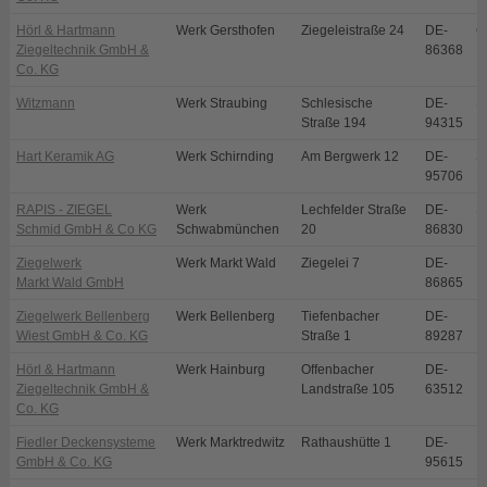
Hörl & Hartmann
Werk Gersthofen
Ziegeleistraße 24
DE-
G
Ziegeltechnik GmbH &
86368
Co. KG
Witzmann
Werk Straubing
Schlesische
DE-
S
Straße 194
94315
Hart Keramik AG
Werk Schirnding
Am Bergwerk 12
DE-
S
95706
RAPIS - ZIEGEL
Werk
Lechfelder Straße
DE-
S
Schmid GmbH & Co KG
Schwabmünchen
20
86830
Ziegelwerk
Werk Markt Wald
Ziegelei 7
DE-
M
Markt Wald GmbH
86865
Ziegelwerk Bellenberg
Werk Bellenberg
Tiefenbacher
DE-
B
Wiest GmbH & Co. KG
Straße 1
89287
Hörl & Hartmann
Werk Hainburg
Offenbacher
DE-
H
Ziegeltechnik GmbH &
Landstraße 105
63512
Co. KG
Fiedler Deckensysteme
Werk Marktredwitz
Rathaushütte 1
DE-
M
GmbH & Co. KG
95615