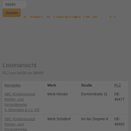
Suchen
Listenansicht
PLZ von 00000 bis 99999
Hersteller
Werk
Straße
PLZ
O
ABC-Klinkergruppe
Werk Hörstel
Dornierstraße 11
DE-
H
Klinker- und
48477
Keramikwerke
A. Berentelg & Co. KG
ABC-Klinkergruppe
Werk Schüttorf
An der Ziegelei 6
DE-
S
Klinker- und
48465
S
Keramikwerke