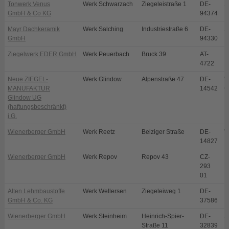
Tonwerk Venus
Werk Schwarzach
Ziegeleistraße 1
DE-
S
GmbH & Co KG
94374
Mayr Dachkeramik
Werk Salching
Industriestraße 6
DE-
S
GmbH
94330
Ziegelwerk EDER GmbH
Werk Peuerbach
Bruck 39
AT-
P
4722
Neue ZIEGEL-
Werk Glindow
Alpenstraße 47
DE-
W
MANUFAKTUR
14542
G
Glindow UG
(haftungsbeschränkt)
i.G.
Wienerberger GmbH
Werk Reetz
Belziger Straße
DE-
W
14827
R
Wienerberger GmbH
Werk Repov
Repov 43
CZ-
M
293
01
Alten Lehmbaustoffe
Werk Wellersen
Ziegeleiweg 1
DE-
D
GmbH & Co. KG
37586
Wienerberger GmbH
Werk Steinheim
Heinrich-Spier-
DE-
S
Straße 11
32839