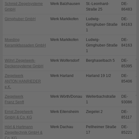
Schmid Ziegelsysteme
Werk Balzhausen
St.-Leonhard-
DE-
B
GmbH
Straße 25
86483
Girnghuber GmbH
Werk Marklkofen
Ludwig-
DE-
M
Girnghuber-Straße
84163
1
Moeding
Werk Marklkofen
Ludwig-
DE-
M
Keramikfassaden GmbH
Girnghuber-Straße
84163
1
Wöhrl Ziegelwerk-
Werk Wolfersdorf
Berghaselbach 5
DE-
W
Deckensysteme GmbH
85395
Ziegelwerk
Werk Harland
Harland 19 1/2
DE-
Z
ANTON HANRIEDER
85406
e.K.
Ziegelwerk
Werk Wörth/Donau
Wellerbachstraße
DE-
W
Franz Senft
1
93086
Ernst Ziegelwerk
Werk Eitensheim
Ziegelei 2
DE-
E
GmbH & Co. KG
85117
Hörl & Hartmann
Werk Dachau
Pellheimer Straße
DE-
D
Ziegeltechnik GmbH &
17
85221
Co. KG