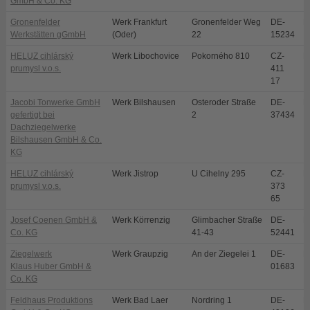
GmbH & Co. KG
Gronenfelder
Werk Frankfurt
Gronenfelder Weg
DE-
F
Werkstätten gGmbH
(Oder)
22
15234
HELUZ cihlárský
Werk Libochovice
Pokorného 810
CZ-
L
prumysl v.o.s.
411
17
Jacobi Tonwerke GmbH
Werk Bilshausen
Osteroder Straße
DE-
B
gefertigt bei
2
37434
Dachziegelwerke
Bilshausen GmbH & Co.
KG
HELUZ cihlárský
Werk Jistrop
U Cihelny 295
CZ-
D
prumysl v.o.s.
373
65
Josef Coenen GmbH &
Werk Körrenzig
Glimbacher Straße
DE-
L
Co. KG
41-43
52441
Ziegelwerk
Werk Graupzig
An der Ziegelei 1
DE-
N
Klaus Huber GmbH &
01683
Co. KG
Feldhaus Produktions
Werk Bad Laer
Nordring 1
DE-
B