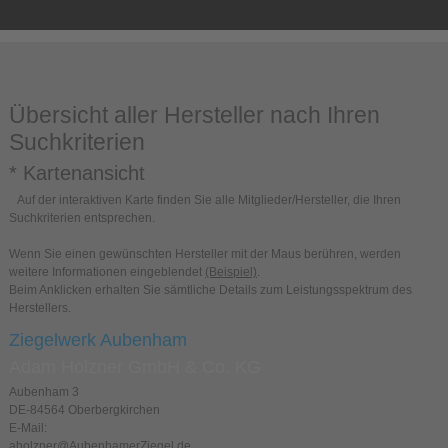
Übersicht aller Hersteller nach Ihren
Suchkriterien
* Kartenansicht
Auf der interaktiven Karte finden Sie alle Mitglieder/Hersteller, die Ihren
Suchkriterien entsprechen.
Wenn Sie einen gewünschten Hersteller mit der Maus berühren, werden
weitere Informationen eingeblendet
(Beispiel)
.
Beim Anklicken erhalten Sie sämtliche Details zum Leistungsspektrum des
Herstellers.
Ziegelwerk Aubenham
Adam Holzner GmbH & Co. KG
Aubenham 3
DE-84564 Oberbergkirchen
E-Mail:
aholzner@AubenhamerZiegel.de