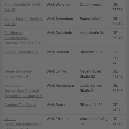
Alten Ziegelei GmbH &
Werk Wellersen
Ziegeleiweg 1
DE-
D
Co. KG
37586
August Lücking GmbH &
Werk Bonenburg
Eggestraße 2
DE-
W
Co. KG
34414
B
Bockhorner
Werk Grabstede
Hauptstraße 34
DE-
B
Klinkerziegelei
26345
G
Uhlhorn GmbH & Co. KG
Cihelna Hodonín s.r.o.
Werk Hodonin
Brnenska 59/A
CZ-
H
695
03
Deppe Backstein-
Werk Lemke
Neuenhauser
DE-
U
Keramik GmbH
Straße 82
49843
Förderverein
Werk Hundisburg
Jacob-Bührer-
DE-
H
Technisches Denkmal
Straße 2
39343
Ziegelei Hundisburg e.V.
Randers Tegl GmbH
Werk Bracht
Stiegstraße 88
DE-
B
41379
Gillrath
Werk Erkelenz
Wockerather Weg
DE-
E
Ziegel- und Klinkerwerk
38
41812