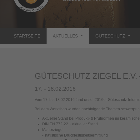
STARTSEITE
AKTUELLES
GÜTESCHUTZ
GÜTESCHUTZ ZIEGEL E.V.
17. - 18.02.2016
Vom 17. bis 18.02.2016 fand unser 2016er Güteschutz-Informat
Bei dem Workshop wurden nachfolgende Themen schwerpunk
Aktueller Stand bei Produkt- & Prüfnormen im keramische
DIN EN 772-22 - aktueller Stand
Mauerziegel
- statistische Druckfestigkeitsermittlung