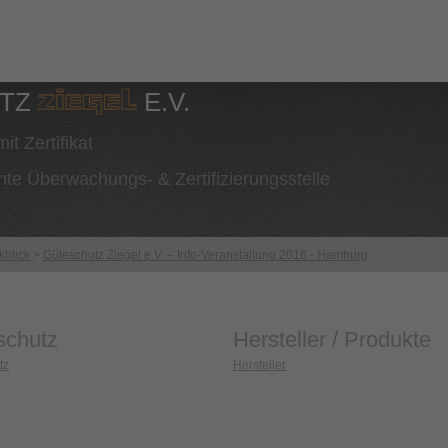
UTZ
E.V.
it Zertifikat
nte Überwachungs- & Zertifizierungsstelle
kblick
>
Güteschutz Ziegel e.V. – Info-Veranstaltung 2016 - Hamburg
schutz
Hersteller / Produkte
tz
Hersteller