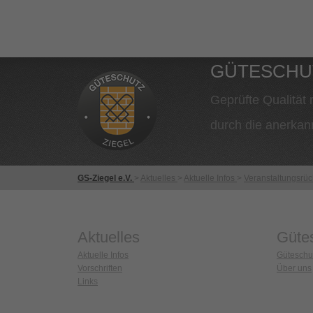
GÜTESCH
Geprüfte Qualität m
durch die anerkan
GS-Ziegel e.V.
>
Aktuelles
>
Aktuelle Infos
>
Veranstaltungsrüc
Aktuelles
Güte
Aktuelle Infos
Güteschu
Vorschriften
Über uns
Links