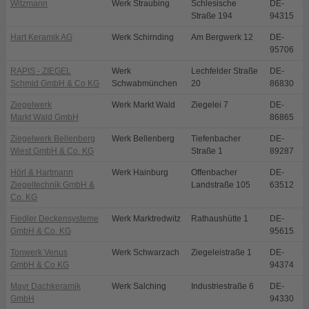
Witzmann
Werk Straubing
Schlesische
DE-
S
Straße 194
94315
Hart Keramik AG
Werk Schirnding
Am Bergwerk 12
DE-
S
95706
RAPIS - ZIEGEL
Werk
Lechfelder Straße
DE-
S
Schmid GmbH & Co KG
Schwabmünchen
20
86830
Ziegelwerk
Werk Markt Wald
Ziegelei 7
DE-
M
Markt Wald GmbH
86865
Ziegelwerk Bellenberg
Werk Bellenberg
Tiefenbacher
DE-
B
Wiest GmbH & Co. KG
Straße 1
89287
Hörl & Hartmann
Werk Hainburg
Offenbacher
DE-
H
Ziegeltechnik GmbH &
Landstraße 105
63512
Co. KG
Fiedler Deckensysteme
Werk Marktredwitz
Rathaushütte 1
DE-
M
GmbH & Co. KG
95615
Tonwerk Venus
Werk Schwarzach
Ziegeleistraße 1
DE-
S
GmbH & Co KG
94374
Mayr Dachkeramik
Werk Salching
Industriestraße 6
DE-
S
GmbH
94330