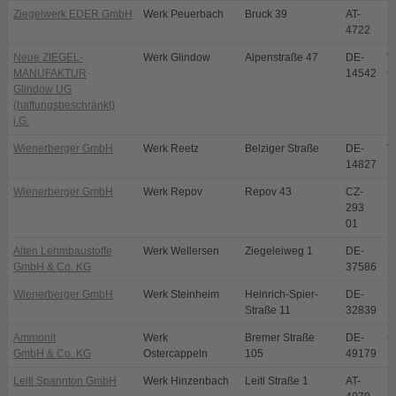
Ziegelwerk EDER GmbH
Werk Peuerbach
Bruck 39
AT-
P
4722
Neue ZIEGEL-
Werk Glindow
Alpenstraße 47
DE-
W
MANUFAKTUR
14542
G
Glindow UG
(haftungsbeschränkt)
i.G.
Wienerberger GmbH
Werk Reetz
Belziger Straße
DE-
W
14827
R
Wienerberger GmbH
Werk Repov
Repov 43
CZ-
M
293
01
Alten Lehmbaustoffe
Werk Wellersen
Ziegeleiweg 1
DE-
D
GmbH & Co. KG
37586
Wienerberger GmbH
Werk Steinheim
Heinrich-Spier-
DE-
S
Straße 11
32839
Ammonit
Werk
Bremer Straße
DE-
O
GmbH & Co. KG
Ostercappeln
105
49179
Leitl Spannton GmbH
Werk Hinzenbach
Leitl Straße 1
AT-
E