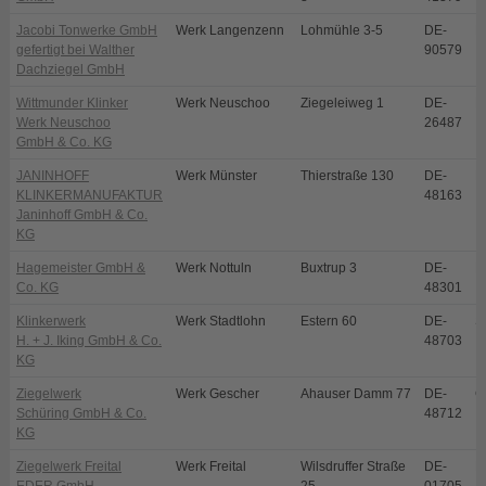
Jacobi Tonwerke GmbH
Werk Langenzenn
Lohmühle 3-5
DE-
L
gefertigt bei Walther
90579
Dachziegel GmbH
Wittmunder Klinker
Werk Neuschoo
Ziegeleiweg 1
DE-
N
Werk Neuschoo
26487
GmbH & Co. KG
JANINHOFF
Werk Münster
Thierstraße 130
DE-
M
KLINKERMANUFAKTUR
48163
Janinhoff GmbH & Co.
KG
Hagemeister GmbH &
Werk Nottuln
Buxtrup 3
DE-
N
Co. KG
48301
Klinkerwerk
Werk Stadtlohn
Estern 60
DE-
S
H. + J. Iking GmbH & Co.
48703
KG
Ziegelwerk
Werk Gescher
Ahauser Damm 77
DE-
G
Schüring GmbH & Co.
48712
KG
Ziegelwerk Freital
Werk Freital
Wilsdruffer Straße
DE-
Fr