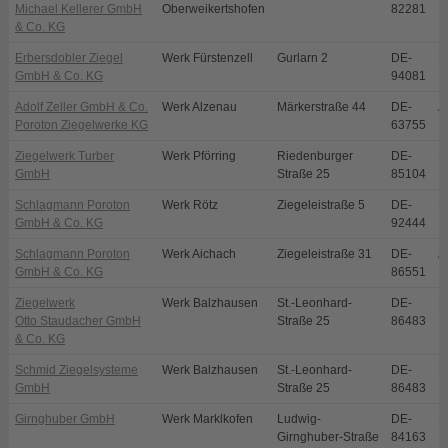
Michael Kellerer GmbH
Oberweikertshofen
82281
& Co. KG
Erbersdobler Ziegel
Werk Fürstenzell
Gurlarn 2
DE-
F
GmbH & Co. KG
94081
Adolf Zeller GmbH & Co.
Werk Alzenau
Märkerstraße 44
DE-
A
Poroton Ziegelwerke KG
63755
Ziegelwerk Turber
Werk Pförring
Riedenburger
DE-
P
GmbH
Straße 25
85104
Schlagmann Poroton
Werk Rötz
Ziegeleistraße 5
DE-
R
GmbH & Co. KG
92444
Schlagmann Poroton
Werk Aichach
Ziegeleistraße 31
DE-
A
GmbH & Co. KG
86551
Ziegelwerk
Werk Balzhausen
St.-Leonhard-
DE-
B
Otto Staudacher GmbH
Straße 25
86483
& Co. KG
Schmid Ziegelsysteme
Werk Balzhausen
St.-Leonhard-
DE-
B
GmbH
Straße 25
86483
Girnghuber GmbH
Werk Marklkofen
Ludwig-
DE-
M
Girnghuber-Straße
84163