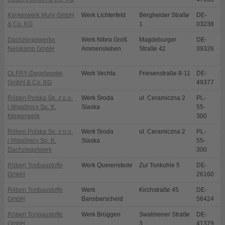
Klinkerwerk Muhr GmbH
Werk Lichterfeld
Bergheider Straße
DE-
L
& Co. KG
1
03238
Dachziegelwerke
Werk Nibra Groß
Magdeburger
DE-
N
Nelskamp GmbH
Ammensleben
Straße 42
39326
O
A
OLFRY-Ziegelwerke
Werk Vechta
Friesenstraße 8-11
DE-
V
GmbH & Co. KG
49377
Röben Polska Sp. z o.o.
Werk Sroda
ul. Ceramiczna 2
PL-
S
i Wspólnicy Sp. K.
Slaska
55-
Klinkerwerk
300
Röben Polska Sp. z o.o.
Werk Sroda
ul. Ceramiczna 2
PL-
S
i Wspólnicy Sp. K.
Slaska
55-
Dachziegelwerk
300
Röben Tonbaustoffe
Werk Querenstede
Zur Tonkuhle 5
DE-
B
GmbH
26160
Röben Tonbaustoffe
Werk
Kirchstraße 45
DE-
B
GmbH
Bannberscheid
56424
Röben Tonbaustoffe
Werk Brüggen
Swalmener Straße
DE-
B
GmbH
3
41379