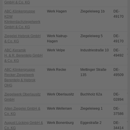
GmbH & Co. KG
ABC-Klinkergruppe
Werk Hagen
Ziegeleiweg 1b
DE-
H
KDW
49170
Klinkerdachziegelwerk
GmbH & Co. KG
Ziegelei Hebrok GmbH
Werk Natrup-
Ziegeleiweg 5
DE-
N
& Co. KG
Hagen
49170
ABC-Keramik
Werk Velpe
Industriestraße 10
DE-
W
H. & R. Berentelg GmbH
49492
V
& Co. KG
ABC-Klinkergruppe
Werk Recke
Mettinger Straße
DE-
R
Recker Ziegelwerk
135
49509
Berentelg & Hebrok
OHG
Ziegelwerk Oberlausitz
Werk Oberlausitz
Buchholz 62a
DE-
V
GmbH
02894
Alten Ziegelei GmbH &
Werk Wellersen
Ziegeleiweg 1
DE-
D
Co. KG
37586
August Lücking GmbH &
Werk Bonenburg
Eggestraße 2
DE-
W
Co. KG
34414
B