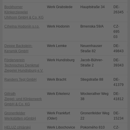
Bockhorner
Werk Grabstede
Hauptstraße 34
DE-
B
Klinkerziegelei
26345
G
Uhlhorn GmbH & Co. KG
Cihelna Hodonín s.r.o.
Werk Hodonin
Brnenska 59/A
CZ-
H
695
03
Deppe Backstein-
Werk Lemke
Neuenhauser
DE-
U
Keramik GmbH
Straße 82
49843
Förderverein
Werk Hundisburg
Jacob-Bührer-
DE-
H
Technisches Denkmal
Straße 2
39343
Ziegelei Hundisburg e.V.
Randers Tegl GmbH
Werk Bracht
Stiegstraße 88
DE-
B
41379
Gillrath
Werk Erkelenz
Wockerather Weg
DE-
E
Ziegel- und Klinkerwerk
38
41812
GmbH & Co. KG
Gronenfelder
Werk Frankfurt
Gronenfelder Weg
DE-
F
Werkstätten gGmbH
(Oder)
22
15234
HELUZ cihlárský
Werk Libochovice
Pokorného 810
CZ-
L