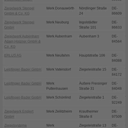
Ziegelwerk Stengel
Werk Donauwörth
Nördlinger Straße
DE-
D
GmbH & Co. KG
24
86609
Ziegelwerk Stengel
Werk Neuburg
Ingolstädter
DE-
N
GmbH
Straße 101
86633
Ziegelwerk Aubenham
Werk Aubenham
Aubenham 3
DE-
O
Adam Holzner GmbH &
84564
Co. KG
ERLUS AG
Werk Neufahrn
Hauptstraße 106
DE-
N
84088
Leipfinger-Bader GmbH
Werk Vatersdorf
Ziegeleistraße 15
DE-
V
84172
Leipfinger-Bader GmbH
Werk
Äußere Freisinger
DE-
P
Puttenhausen
Straße 31
84048
Leipfinger-Bader GmbH
Werk Schönlind
Ziegeleistraße 1
DE-
V
92249
Ziegelwerk Englert
Werk Zeilitzheim
Krautheimer
DE-
Z
GmbH
Straße 8
97509
Ziegelsysteme
Werk
Ziegeleistraße 13
DE-
O