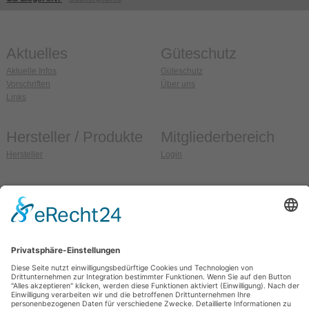
Aktuelles
Güteschutz
Aktuelle Infos
Güteschutz
Vorschriften
Über uns
Links
Hersteller / Produkte
Mitgliederbereich
Hersteller
Login
Anschrift
So erreichen Sie uns
Güteschutz Ziegel e.V.
Fon:
036608 / 99 37 32
Weidehofstraße 15
Fax:
036608 / 99 37 33
D-08451 Crimmitschau
E-Mail:
info@gs-ziegel.de
OT Blankenhain
Web:
www.gs-ziegel.de
Allgemein
Sitemap