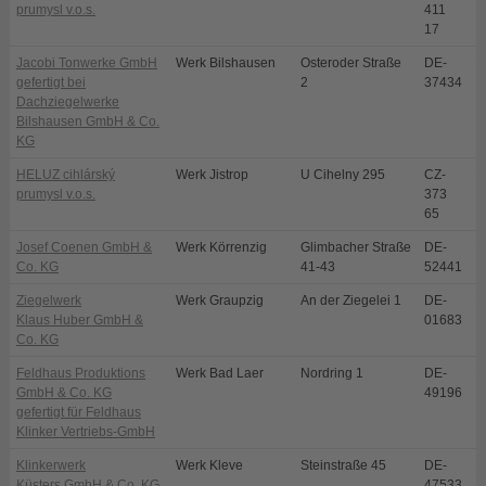
prumysl v.o.s.
411
17
Jacobi Tonwerke GmbH
Werk Bilshausen
Osteroder Straße
DE-
B
gefertigt bei
2
37434
Dachziegelwerke
Bilshausen GmbH & Co.
KG
HELUZ cihlárský
Werk Jistrop
U Cihelny 295
CZ-
D
prumysl v.o.s.
373
65
Josef Coenen GmbH &
Werk Körrenzig
Glimbacher Straße
DE-
L
Co. KG
41-43
52441
Ziegelwerk
Werk Graupzig
An der Ziegelei 1
DE-
N
Klaus Huber GmbH &
01683
Co. KG
Feldhaus Produktions
Werk Bad Laer
Nordring 1
DE-
B
GmbH & Co. KG
49196
gefertigt für Feldhaus
Klinker Vertriebs-GmbH
Klinkerwerk
Werk Kleve
Steinstraße 45
DE-
K
Küsters GmbH & Co. KG
47533