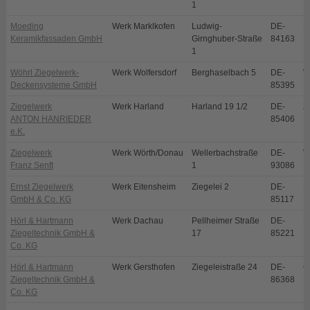
1
Moeding
Werk Marklkofen
Ludwig-
DE-
M
Keramikfassaden GmbH
Girnghuber-Straße
84163
1
Wöhrl Ziegelwerk-
Werk Wolfersdorf
Berghaselbach 5
DE-
W
Deckensysteme GmbH
85395
Ziegelwerk
Werk Harland
Harland 19 1/2
DE-
Z
ANTON HANRIEDER
85406
e.K.
Ziegelwerk
Werk Wörth/Donau
Wellerbachstraße
DE-
W
Franz Senft
1
93086
Ernst Ziegelwerk
Werk Eitensheim
Ziegelei 2
DE-
E
GmbH & Co. KG
85117
Hörl & Hartmann
Werk Dachau
Pellheimer Straße
DE-
D
Ziegeltechnik GmbH &
17
85221
Co. KG
Hörl & Hartmann
Werk Gersthofen
Ziegeleistraße 24
DE-
G
Ziegeltechnik GmbH &
86368
Co. KG