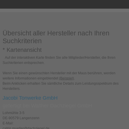
Übersicht aller Hersteller nach Ihren
Suchkriterien
* Kartenansicht
Auf der interaktiven Karte finden Sie alle Mitglieder/Hersteller, die Ihren
Suchkriterien entsprechen.
Wenn Sie einen gewünschten Hersteller mit der Maus berühren, werden
weitere Informationen eingeblendet
(Beispiel)
.
Beim Anklicken erhalten Sie sämtliche Details zum Leistungsspektrum des
Herstellers.
Jacobi Tonwerke GmbH
gefertigt bei Walther Dachziegel GmbH
Lohmühle 3-5
DE-90579 Langenzenn
E-Mail:
catrin.mueller@dachziegel.de