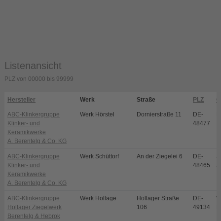
Listenansicht
PLZ von 00000 bis 99999
Hersteller
Werk
Straße
PLZ
O
ABC-Klinkergruppe
Werk Hörstel
Dornierstraße 11
DE-
H
Klinker- und
48477
Keramikwerke
A. Berentelg & Co. KG
ABC-Klinkergruppe
Werk Schüttorf
An der Ziegelei 6
DE-
S
Klinker- und
48465
S
Keramikwerke
A. Berentelg & Co. KG
ABC-Klinkergruppe
Werk Hollage
Hollager Straße
DE-
W
Hollager Ziegelwerk
106
49134
H
Berentelg & Hebrok