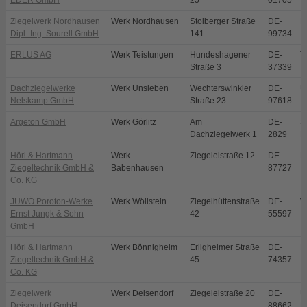
EDER GmbH
25
01705
Ziegelwerk Nordhausen
Werk Nordhausen
Stolberger Straße
DE-
N
Dipl.-Ing. Sourell GmbH
141
99734
ERLUS AG
Werk Teistungen
Hundeshagener
DE-
T
Straße 3
37339
Dachziegelwerke
Werk Unsleben
Wechterswinkler
DE-
U
Nelskamp GmbH
Straße 23
97618
Argeton GmbH
Werk Görlitz
Am
DE-
S
Dachziegelwerk 1
2829
E
Hörl & Hartmann
Werk
Ziegeleistraße 12
DE-
B
Ziegeltechnik GmbH &
Babenhausen
87727
Co. KG
JUWÖ Poroton-Werke
Werk Wöllstein
Ziegelhüttenstraße
DE-
W
Ernst Jungk & Sohn
42
55597
GmbH
Hörl & Hartmann
Werk Bönnigheim
Erligheimer Straße
DE-
B
Ziegeltechnik GmbH &
45
74357
Co. KG
Ziegelwerk
Werk Deisendorf
Ziegeleistraße 20
DE-
Ü
Deisendorf GmbH
88662
D