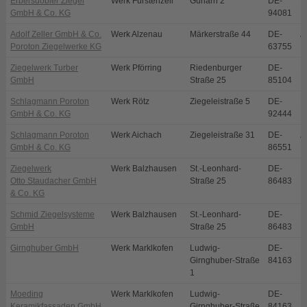
Erbersdobler Ziegel
Werk Fürstenzell
Gurlarn 2
DE-
F
GmbH & Co. KG
94081
Adolf Zeller GmbH & Co.
Werk Alzenau
Märkerstraße 44
DE-
A
Poroton Ziegelwerke KG
63755
Ziegelwerk Turber
Werk Pförring
Riedenburger
DE-
P
GmbH
Straße 25
85104
Schlagmann Poroton
Werk Rötz
Ziegeleistraße 5
DE-
R
GmbH & Co. KG
92444
Schlagmann Poroton
Werk Aichach
Ziegeleistraße 31
DE-
A
GmbH & Co. KG
86551
Ziegelwerk
Werk Balzhausen
St.-Leonhard-
DE-
B
Otto Staudacher GmbH
Straße 25
86483
& Co. KG
Schmid Ziegelsysteme
Werk Balzhausen
St.-Leonhard-
DE-
B
GmbH
Straße 25
86483
Girnghuber GmbH
Werk Marklkofen
Ludwig-
DE-
M
Girnghuber-Straße
84163
1
Moeding
Werk Marklkofen
Ludwig-
DE-
M
Keramikfassaden GmbH
Girnghuber-Straße
84163