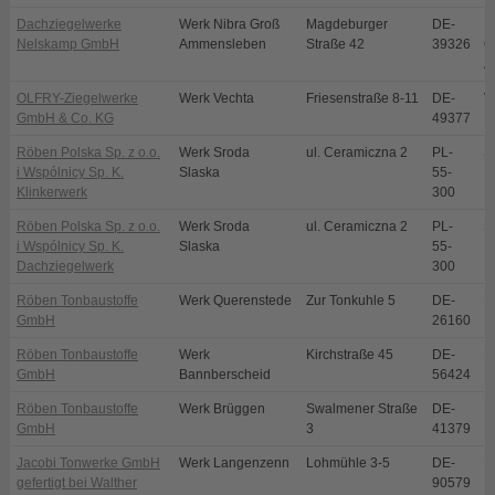
Dachziegelwerke
Werk Nibra Groß
Magdeburger
DE-
N
Nelskamp GmbH
Ammensleben
Straße 42
39326
O
A
OLFRY-Ziegelwerke
Werk Vechta
Friesenstraße 8-11
DE-
V
GmbH & Co. KG
49377
Röben Polska Sp. z o.o.
Werk Sroda
ul. Ceramiczna 2
PL-
S
i Wspólnicy Sp. K.
Slaska
55-
Klinkerwerk
300
Röben Polska Sp. z o.o.
Werk Sroda
ul. Ceramiczna 2
PL-
S
i Wspólnicy Sp. K.
Slaska
55-
Dachziegelwerk
300
Röben Tonbaustoffe
Werk Querenstede
Zur Tonkuhle 5
DE-
B
GmbH
26160
Röben Tonbaustoffe
Werk
Kirchstraße 45
DE-
B
GmbH
Bannberscheid
56424
Röben Tonbaustoffe
Werk Brüggen
Swalmener Straße
DE-
B
GmbH
3
41379
Jacobi Tonwerke GmbH
Werk Langenzenn
Lohmühle 3-5
DE-
L
gefertigt bei Walther
90579