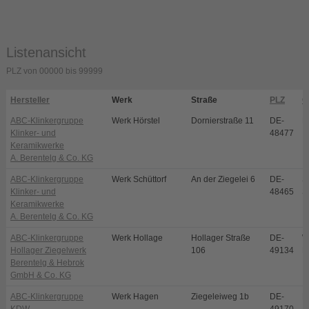
Listenansicht
PLZ von 00000 bis 99999
Hersteller
Werk
Straße
PLZ
O
ABC-Klinkergruppe
Werk Hörstel
Dornierstraße 11
DE-
H
Klinker- und
48477
Keramikwerke
A. Berentelg & Co. KG
ABC-Klinkergruppe
Werk Schüttorf
An der Ziegelei 6
DE-
S
Klinker- und
48465
S
Keramikwerke
A. Berentelg & Co. KG
ABC-Klinkergruppe
Werk Hollage
Hollager Straße
DE-
W
Hollager Ziegelwerk
106
49134
H
Berentelg & Hebrok
GmbH & Co. KG
ABC-Klinkergruppe
Werk Hagen
Ziegeleiweg 1b
DE-
H