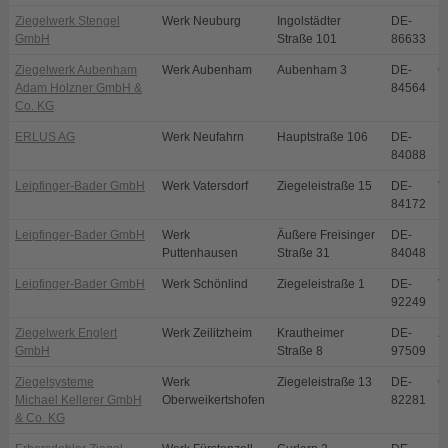
Ziegelwerk Stengel
Werk Neuburg
Ingolstädter
DE-
N
GmbH
Straße 101
86633
Ziegelwerk Aubenham
Werk Aubenham
Aubenham 3
DE-
O
Adam Holzner GmbH &
84564
Co. KG
ERLUS AG
Werk Neufahrn
Hauptstraße 106
DE-
N
84088
Leipfinger-Bader GmbH
Werk Vatersdorf
Ziegeleistraße 15
DE-
V
84172
Leipfinger-Bader GmbH
Werk
Äußere Freisinger
DE-
P
Puttenhausen
Straße 31
84048
Leipfinger-Bader GmbH
Werk Schönlind
Ziegeleistraße 1
DE-
V
92249
Ziegelwerk Englert
Werk Zeilitzheim
Krautheimer
DE-
Z
GmbH
Straße 8
97509
Ziegelsysteme
Werk
Ziegeleistraße 13
DE-
O
Michael Kellerer GmbH
Oberweikertshofen
82281
& Co. KG