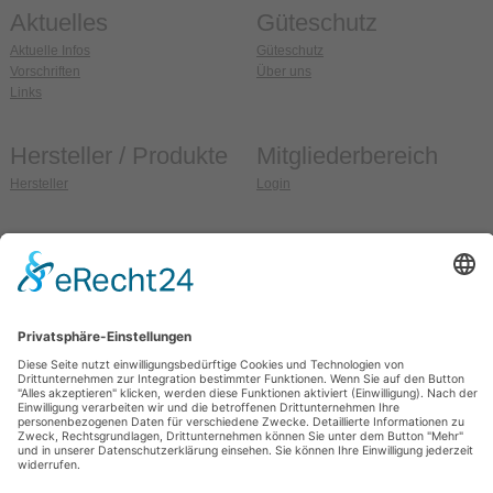
Aktuelles
Güteschutz
Aktuelle Infos
Güteschutz
Vorschriften
Über uns
Links
Hersteller / Produkte
Mitgliederbereich
Hersteller
Login
Anschrift
So erreichen Sie uns
Güteschutz Ziegel e.V.
Fon:
036608 / 99 37 32
Weidehofstraße 15
Fax:
036608 / 99 37 33
D-08451 Crimmitschau
E-Mail:
info@gs-ziegel.de
OT Blankenhain
Web:
www.gs-ziegel.de
Allgemein
Sitemap
Impressum
Datenschutz
Kontakt