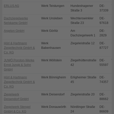
ERLUS AG
Werk Teistungen
Hundeshagener
DE-
T
Straße 3
37339
Dachziegelwerke
Werk Unsleben
Wechterswinkler
DE-
U
Nelskamp GmbH
Straße 23
97618
Argeton GmbH
Werk Görlitz
Am
DE-
S
Dachziegelwerk 1
2829
E
Hörl & Hartmann
Werk
Ziegeleistraße 12
DE-
B
Ziegeltechnik GmbH &
Babenhausen
87727
Co. KG
JUWÖ Poroton-Werke
Werk Wöllstein
Ziegelhüttenstraße
DE-
W
Ernst Jungk & Sohn
42
55597
GmbH
Hörl & Hartmann
Werk Bönnigheim
Erligheimer Straße
DE-
B
Ziegeltechnik GmbH &
45
74357
Co. KG
Ziegelwerk
Werk Deisendorf
Ziegeleistraße 20
DE-
Ü
Deisendorf GmbH
88662
D
Ziegelwerk Stengel
Werk Donauwörth
Nördlinger Straße
DE-
D
GmbH & Co. KG
24
86609