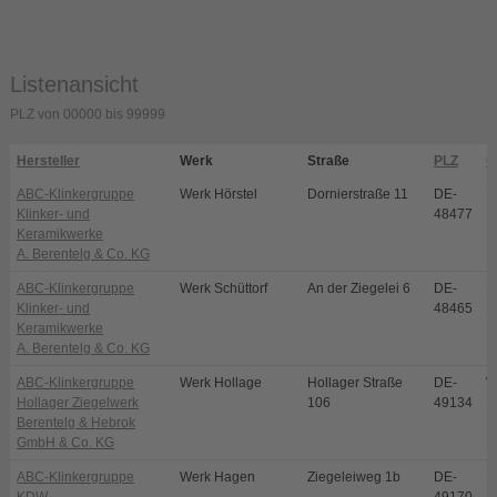
Listenansicht
PLZ von 00000 bis 99999
Hersteller
Werk
Straße
PLZ
O
ABC-Klinkergruppe
Werk Hörstel
Dornierstraße 11
DE-
H
Klinker- und
48477
Keramikwerke
A. Berentelg & Co. KG
ABC-Klinkergruppe
Werk Schüttorf
An der Ziegelei 6
DE-
S
Klinker- und
48465
S
Keramikwerke
A. Berentelg & Co. KG
ABC-Klinkergruppe
Werk Hollage
Hollager Straße
DE-
W
Hollager Ziegelwerk
106
49134
H
Berentelg & Hebrok
GmbH & Co. KG
ABC-Klinkergruppe
Werk Hagen
Ziegeleiweg 1b
DE-
H