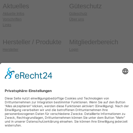
Aktuelles
Güteschutz
Aktuelle Infos
Güteschutz
Vorschriften
Über uns
Links
Hersteller / Produkte
Mitgliederbereich
Hersteller
Login
Anschrift
So erreichen Sie uns
Güteschutz Ziegel e.V.
Fon:
036608 / 99 37 32
Weidehofstraße 15
Fax:
036608 / 99 37 33
D-08451 Crimmitschau
E-Mail:
info@gs-ziegel.de
OT Blankenhain
Web:
www.gs-ziegel.de
Allgemein
Sitemap
Impressum
Datenschutz
Kontakt