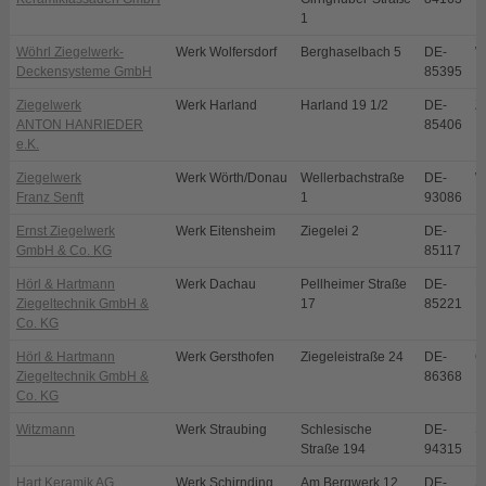
1
Wöhrl Ziegelwerk-
Werk Wolfersdorf
Berghaselbach 5
DE-
W
Deckensysteme GmbH
85395
Ziegelwerk
Werk Harland
Harland 19 1/2
DE-
Z
ANTON HANRIEDER
85406
e.K.
Ziegelwerk
Werk Wörth/Donau
Wellerbachstraße
DE-
W
Franz Senft
1
93086
Ernst Ziegelwerk
Werk Eitensheim
Ziegelei 2
DE-
E
GmbH & Co. KG
85117
Hörl & Hartmann
Werk Dachau
Pellheimer Straße
DE-
D
Ziegeltechnik GmbH &
17
85221
Co. KG
Hörl & Hartmann
Werk Gersthofen
Ziegeleistraße 24
DE-
G
Ziegeltechnik GmbH &
86368
Co. KG
Witzmann
Werk Straubing
Schlesische
DE-
S
Straße 194
94315
Hart Keramik AG
Werk Schirnding
Am Bergwerk 12
DE-
S