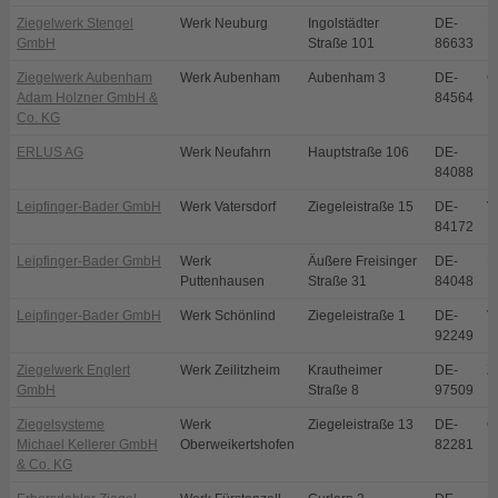
Ziegelwerk Stengel
Werk Neuburg
Ingolstädter
DE-
N
GmbH
Straße 101
86633
Ziegelwerk Aubenham
Werk Aubenham
Aubenham 3
DE-
O
Adam Holzner GmbH &
84564
Co. KG
ERLUS AG
Werk Neufahrn
Hauptstraße 106
DE-
N
84088
Leipfinger-Bader GmbH
Werk Vatersdorf
Ziegeleistraße 15
DE-
V
84172
Leipfinger-Bader GmbH
Werk
Äußere Freisinger
DE-
P
Puttenhausen
Straße 31
84048
Leipfinger-Bader GmbH
Werk Schönlind
Ziegeleistraße 1
DE-
V
92249
Ziegelwerk Englert
Werk Zeilitzheim
Krautheimer
DE-
Z
GmbH
Straße 8
97509
Ziegelsysteme
Werk
Ziegeleistraße 13
DE-
O
Michael Kellerer GmbH
Oberweikertshofen
82281
& Co. KG