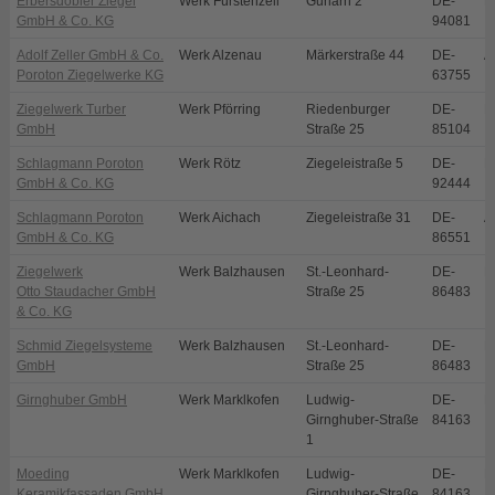
Erbersdobler Ziegel
Werk Fürstenzell
Gurlarn 2
DE-
F
GmbH & Co. KG
94081
Adolf Zeller GmbH & Co.
Werk Alzenau
Märkerstraße 44
DE-
A
Poroton Ziegelwerke KG
63755
Ziegelwerk Turber
Werk Pförring
Riedenburger
DE-
P
GmbH
Straße 25
85104
Schlagmann Poroton
Werk Rötz
Ziegeleistraße 5
DE-
R
GmbH & Co. KG
92444
Schlagmann Poroton
Werk Aichach
Ziegeleistraße 31
DE-
A
GmbH & Co. KG
86551
Ziegelwerk
Werk Balzhausen
St.-Leonhard-
DE-
B
Otto Staudacher GmbH
Straße 25
86483
& Co. KG
Schmid Ziegelsysteme
Werk Balzhausen
St.-Leonhard-
DE-
B
GmbH
Straße 25
86483
Girnghuber GmbH
Werk Marklkofen
Ludwig-
DE-
M
Girnghuber-Straße
84163
1
Moeding
Werk Marklkofen
Ludwig-
DE-
M
Keramikfassaden GmbH
Girnghuber-Straße
84163