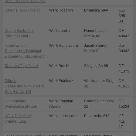
Uhlhorn GmbH & Co. KG
Cihelna Hodonín s.r.o.
Werk Hodonin
Brnenska 59/A
CZ-
H
695
03
Deppe Backstein-
Werk Lemke
Neuenhauser
DE-
U
Keramik GmbH
Straße 82
49843
Förderverein
Werk Hundisburg
Jacob-Bührer-
DE-
H
Technisches Denkmal
Straße 2
39343
Ziegelei Hundisburg e.V.
Randers Tegl GmbH
Werk Bracht
Stiegstraße 88
DE-
B
41379
Gillrath
Werk Erkelenz
Wockerather Weg
DE-
E
Ziegel- und Klinkerwerk
38
41812
GmbH & Co. KG
Gronenfelder
Werk Frankfurt
Gronenfelder Weg
DE-
F
Werkstätten gGmbH
(Oder)
22
15234
HELUZ cihlárský
Werk Libochovice
Pokorného 810
CZ-
L
prumysl v.o.s.
411
17