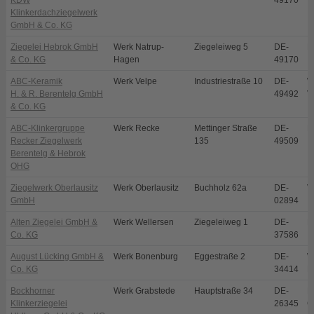
KDW
49170
Klinkerdachziegelwerk
GmbH & Co. KG
Ziegelei Hebrok GmbH
Werk Natrup-
Ziegeleiweg 5
DE-
N
& Co. KG
Hagen
49170
ABC-Keramik
Werk Velpe
Industriestraße 10
DE-
W
H. & R. Berentelg GmbH
49492
V
& Co. KG
ABC-Klinkergruppe
Werk Recke
Mettinger Straße
DE-
R
Recker Ziegelwerk
135
49509
Berentelg & Hebrok
OHG
Ziegelwerk Oberlausitz
Werk Oberlausitz
Buchholz 62a
DE-
V
GmbH
02894
Alten Ziegelei GmbH &
Werk Wellersen
Ziegeleiweg 1
DE-
D
Co. KG
37586
August Lücking GmbH &
Werk Bonenburg
Eggestraße 2
DE-
W
Co. KG
34414
B
Bockhorner
Werk Grabstede
Hauptstraße 34
DE-
B
Klinkerziegelei
26345
G