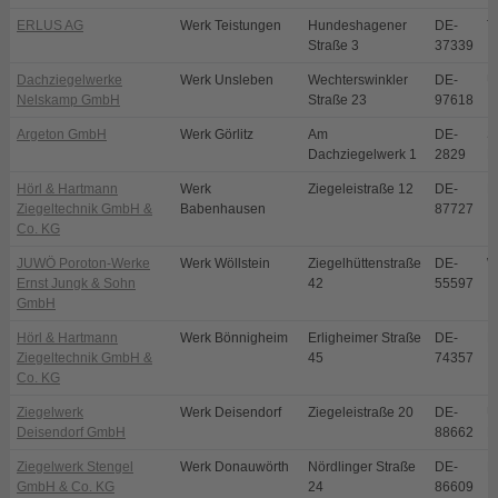
ERLUS AG
Werk Teistungen
Hundeshagener
DE-
T
Straße 3
37339
Dachziegelwerke
Werk Unsleben
Wechterswinkler
DE-
U
Nelskamp GmbH
Straße 23
97618
Argeton GmbH
Werk Görlitz
Am
DE-
S
Dachziegelwerk 1
2829
E
Hörl & Hartmann
Werk
Ziegeleistraße 12
DE-
B
Ziegeltechnik GmbH &
Babenhausen
87727
Co. KG
JUWÖ Poroton-Werke
Werk Wöllstein
Ziegelhüttenstraße
DE-
W
Ernst Jungk & Sohn
42
55597
GmbH
Hörl & Hartmann
Werk Bönnigheim
Erligheimer Straße
DE-
B
Ziegeltechnik GmbH &
45
74357
Co. KG
Ziegelwerk
Werk Deisendorf
Ziegeleistraße 20
DE-
Ü
Deisendorf GmbH
88662
D
Ziegelwerk Stengel
Werk Donauwörth
Nördlinger Straße
DE-
D
GmbH & Co. KG
24
86609