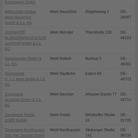
Dachziegel GmbH
Wittmunder Klinker
Werk Neuschoo
Ziegeleiweg 1
DE-
N
Werk Neuschoo
26487
GmbH & Co. KG
JANINHOFF
Werk Münster
Thierstraße 130
DE-
M
KLINKERMANUFAKTUR
48163
Janinhoff GmbH & Co.
KG
Hagemeister GmbH &
Werk Nottuln
Buxtrup 3
DE-
N
Co. KG
48301
Klinkerwerk
Werk Stadtlohn
Estern 60
DE-
S
H. + J. Iking GmbH & Co.
48703
KG
Ziegelwerk
Werk Gescher
Ahauser Damm 77
DE-
G
Schüring GmbH & Co.
48712
KG
Ziegelwerk Freital
Werk Freital
Wilsdruffer Straße
DE-
Fr
EDER GmbH
25
01705
Ziegelwerk Nordhausen
Werk Nordhausen
Stolberger Straße
DE-
N
Dipl.-Ing. Sourell GmbH
141
99734