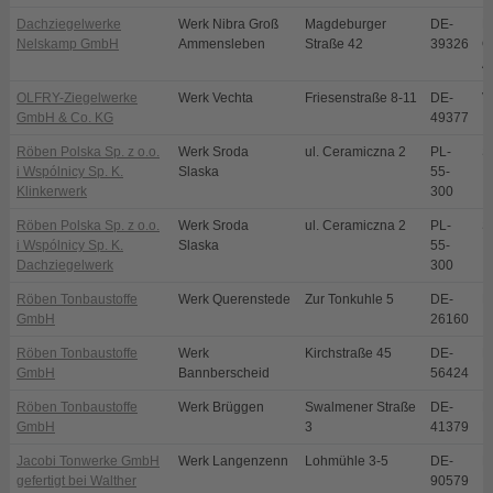
Dachziegelwerke
Werk Nibra Groß
Magdeburger
DE-
N
Nelskamp GmbH
Ammensleben
Straße 42
39326
O
A
OLFRY-Ziegelwerke
Werk Vechta
Friesenstraße 8-11
DE-
V
GmbH & Co. KG
49377
Röben Polska Sp. z o.o.
Werk Sroda
ul. Ceramiczna 2
PL-
S
i Wspólnicy Sp. K.
Slaska
55-
Klinkerwerk
300
Röben Polska Sp. z o.o.
Werk Sroda
ul. Ceramiczna 2
PL-
S
i Wspólnicy Sp. K.
Slaska
55-
Dachziegelwerk
300
Röben Tonbaustoffe
Werk Querenstede
Zur Tonkuhle 5
DE-
B
GmbH
26160
Röben Tonbaustoffe
Werk
Kirchstraße 45
DE-
B
GmbH
Bannberscheid
56424
Röben Tonbaustoffe
Werk Brüggen
Swalmener Straße
DE-
B
GmbH
3
41379
Jacobi Tonwerke GmbH
Werk Langenzenn
Lohmühle 3-5
DE-
L
gefertigt bei Walther
90579