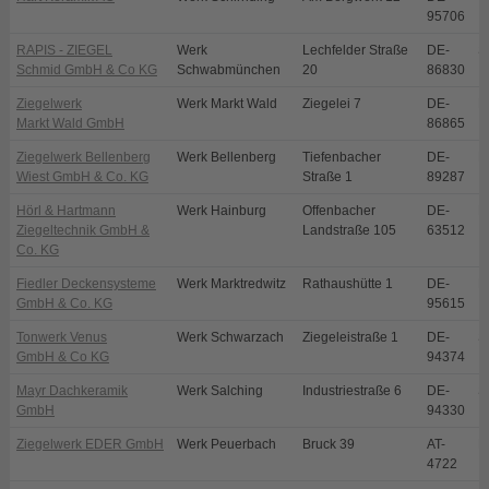
95706
RAPIS - ZIEGEL
Werk
Lechfelder Straße
DE-
S
Schmid GmbH & Co KG
Schwabmünchen
20
86830
Ziegelwerk
Werk Markt Wald
Ziegelei 7
DE-
M
Markt Wald GmbH
86865
Ziegelwerk Bellenberg
Werk Bellenberg
Tiefenbacher
DE-
B
Wiest GmbH & Co. KG
Straße 1
89287
Hörl & Hartmann
Werk Hainburg
Offenbacher
DE-
H
Ziegeltechnik GmbH &
Landstraße 105
63512
Co. KG
Fiedler Deckensysteme
Werk Marktredwitz
Rathaushütte 1
DE-
M
GmbH & Co. KG
95615
Tonwerk Venus
Werk Schwarzach
Ziegeleistraße 1
DE-
S
GmbH & Co KG
94374
Mayr Dachkeramik
Werk Salching
Industriestraße 6
DE-
S
GmbH
94330
Ziegelwerk EDER GmbH
Werk Peuerbach
Bruck 39
AT-
P
4722