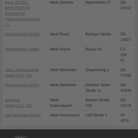
Neue ZIEGEL-
Werk Glindow
Alpenstraße 47
DE-
W
MANUFAKTUR
14542
G
Glindow UG
(haftungsbeschränkt)
i.G.
Wienerberger GmbH
Werk Reetz
Belziger Straße
DE-
W
14827
R
Wienerberger GmbH
Werk Repov
Repov 43
CZ-
M
293
01
Alten Lehmbaustoffe
Werk Wellersen
Ziegeleiweg 1
DE-
D
GmbH & Co. KG
37586
Wienerberger GmbH
Werk Steinheim
Heinrich-Spier-
DE-
S
Straße 11
32839
Ammonit
Werk
Bremer Straße
DE-
O
GmbH & Co. KG
Ostercappeln
105
49179
Leitl Spannton GmbH
Werk Hinzenbach
Leitl Straße 1
AT-
E
4070
H