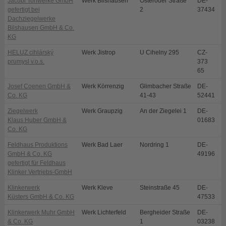
Jacobi Tonwerke GmbH
Werk Bilshausen
Osteroder Straße
DE-
B
gefertigt bei
2
37434
Dachziegelwerke
Bilshausen GmbH & Co.
KG
HELUZ cihlárský
Werk Jistrop
U Cihelny 295
CZ-
D
prumysl v.o.s.
373
65
Josef Coenen GmbH &
Werk Körrenzig
Glimbacher Straße
DE-
L
Co. KG
41-43
52441
Ziegelwerk
Werk Graupzig
An der Ziegelei 1
DE-
N
Klaus Huber GmbH &
01683
Co. KG
Feldhaus Produktions
Werk Bad Laer
Nordring 1
DE-
B
GmbH & Co. KG
49196
gefertigt für Feldhaus
Klinker Vertriebs-GmbH
Klinkerwerk
Werk Kleve
Steinstraße 45
DE-
K
Küsters GmbH & Co. KG
47533
Klinkerwerk Muhr GmbH
Werk Lichterfeld
Bergheider Straße
DE-
L
& Co. KG
1
03238