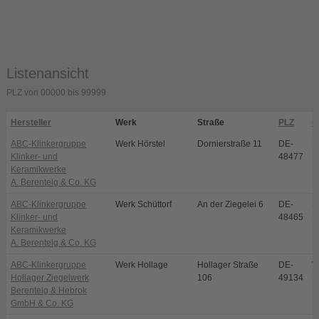
Listenansicht
PLZ von 00000 bis 99999
Hersteller
Werk
Straße
PLZ
O
ABC-Klinkergruppe
Werk Hörstel
Dornierstraße 11
DE-
H
Klinker- und
48477
Keramikwerke
A. Berentelg & Co. KG
ABC-Klinkergruppe
Werk Schüttorf
An der Ziegelei 6
DE-
S
Klinker- und
48465
S
Keramikwerke
A. Berentelg & Co. KG
ABC-Klinkergruppe
Werk Hollage
Hollager Straße
DE-
W
Hollager Ziegelwerk
106
49134
H
Berentelg & Hebrok
GmbH & Co. KG