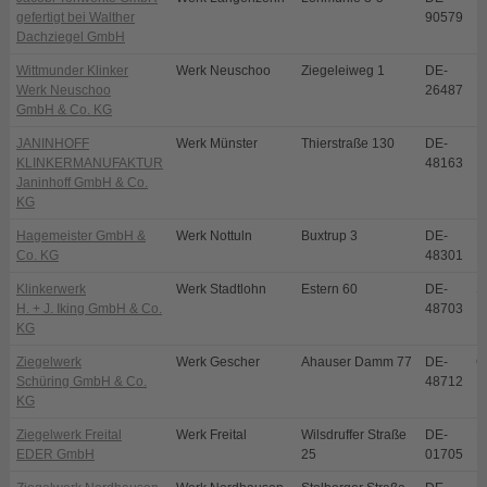
gefertigt bei Walther
90579
Dachziegel GmbH
Wittmunder Klinker
Werk Neuschoo
Ziegeleiweg 1
DE-
N
Werk Neuschoo
26487
GmbH & Co. KG
JANINHOFF
Werk Münster
Thierstraße 130
DE-
M
KLINKERMANUFAKTUR
48163
Janinhoff GmbH & Co.
KG
Hagemeister GmbH &
Werk Nottuln
Buxtrup 3
DE-
N
Co. KG
48301
Klinkerwerk
Werk Stadtlohn
Estern 60
DE-
S
H. + J. Iking GmbH & Co.
48703
KG
Ziegelwerk
Werk Gescher
Ahauser Damm 77
DE-
G
Schüring GmbH & Co.
48712
KG
Ziegelwerk Freital
Werk Freital
Wilsdruffer Straße
DE-
Fr
EDER GmbH
25
01705