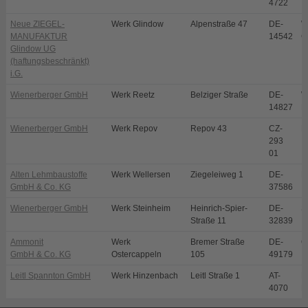
4722
Neue ZIEGEL-
Werk Glindow
Alpenstraße 47
DE-
W
MANUFAKTUR
14542
G
Glindow UG
(haftungsbeschränkt)
i.G.
Wienerberger GmbH
Werk Reetz
Belziger Straße
DE-
W
14827
R
Wienerberger GmbH
Werk Repov
Repov 43
CZ-
M
293
01
Alten Lehmbaustoffe
Werk Wellersen
Ziegeleiweg 1
DE-
D
GmbH & Co. KG
37586
Wienerberger GmbH
Werk Steinheim
Heinrich-Spier-
DE-
S
Straße 11
32839
Ammonit
Werk
Bremer Straße
DE-
O
GmbH & Co. KG
Ostercappeln
105
49179
Leitl Spannton GmbH
Werk Hinzenbach
Leitl Straße 1
AT-
E
4070
H