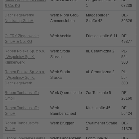
Klinkerwerk Muhr GmbH
Werk Lichterfeld
Bergheider Straße
DE-
L
& Co. KG
1
03238
Dachziegelwerke
Werk Nibra Groß
Magdeburger
DE-
N
Nelskamp GmbH
Ammensleben
Straße 42
39326
O
A
OLFRY-Ziegelwerke
Werk Vechta
Friesenstraße 8-11
DE-
V
GmbH & Co. KG
49377
Röben Polska Sp. z o.o.
Werk Sroda
ul. Ceramiczna 2
PL-
S
i Wspólnicy Sp. K.
Slaska
55-
Klinkerwerk
300
Röben Polska Sp. z o.o.
Werk Sroda
ul. Ceramiczna 2
PL-
S
i Wspólnicy Sp. K.
Slaska
55-
Dachziegelwerk
300
Röben Tonbaustoffe
Werk Querenstede
Zur Tonkuhle 5
DE-
B
GmbH
26160
Röben Tonbaustoffe
Werk
Kirchstraße 45
DE-
B
GmbH
Bannberscheid
56424
Röben Tonbaustoffe
Werk Brüggen
Swalmener Straße
DE-
B
GmbH
3
41379
Jacobi Tonwerke GmbH
Werk Langenzenn
Lohmühle 3-5
DE-
L