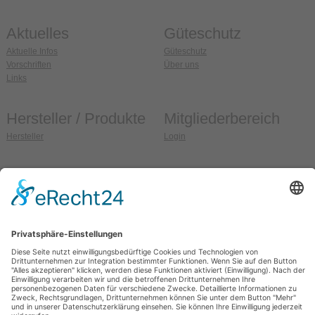
Aktuelles
Güteschutz
Aktuelle Infos
Güteschutz
Vorschriften
Über uns
Links
Hersteller / Produkte
Mitgliederbereich
Hersteller
Login
Anschrift
So erreichen Sie uns
Güteschutz Ziegel e.V.
Fon:
036608 / 99 37 32
Weidehofstraße 15
Fax:
036608 / 99 37 33
D-08451 Crimmitschau
E-Mail:
info@gs-ziegel.de
OT Blankenhain
Web:
www.gs-ziegel.de
Allgemein
Sitemap
Impressum