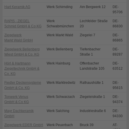
Hart Keramik AG
Werk Schirnding
Am Bergwerk 12
DE-
S
95706
RAPIS - ZIEGEL
Werk
Lechfelder Straße
DE-
S
Schmid GmbH & Co KG
Schwabmünchen
20
86830
Ziegelwerk
Werk Markt Wald
Ziegelei 7
DE-
M
Markt Wald GmbH
86865
Ziegelwerk Bellenberg
Werk Bellenberg
Tiefenbacher
DE-
B
Wiest GmbH & Co. KG
Straße 1
89287
Hörl & Hartmann
Werk Hainburg
Offenbacher
DE-
H
Ziegeltechnik GmbH &
Landstraße 105
63512
Co. KG
Fiedler Deckensysteme
Werk Marktredwitz
Rathaushütte 1
DE-
M
GmbH & Co. KG
95615
Tonwerk Venus
Werk Schwarzach
Ziegeleistraße 1
DE-
S
GmbH & Co KG
94374
Mayr Dachkeramik
Werk Salching
Industriestraße 6
DE-
S
GmbH
94330
Ziegelwerk EDER GmbH
Werk Peuerbach
Bruck 39
AT-
P