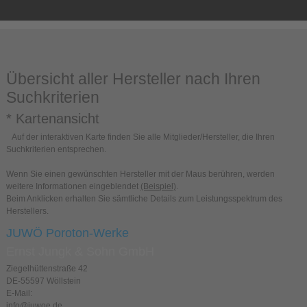
Übersicht aller Hersteller nach Ihren
Suchkriterien
* Kartenansicht
Auf der interaktiven Karte finden Sie alle Mitglieder/Hersteller, die Ihren
Suchkriterien entsprechen.
Wenn Sie einen gewünschten Hersteller mit der Maus berühren, werden
weitere Informationen eingeblendet
(Beispiel)
.
Beim Anklicken erhalten Sie sämtliche Details zum Leistungsspektrum des
Herstellers.
JUWÖ Poroton-Werke
Ernst Jungk & Sohn GmbH
Ziegelhüttenstraße 42
DE-55597 Wöllstein
E-Mail:
info@juwoe.de