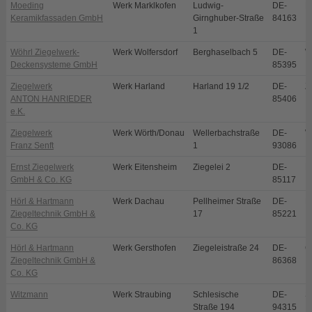
Moeding
Werk Marklkofen
Ludwig-
DE-
M
Keramikfassaden GmbH
Girnghuber-Straße
84163
1
Wöhrl Ziegelwerk-
Werk Wolfersdorf
Berghaselbach 5
DE-
W
Deckensysteme GmbH
85395
Ziegelwerk
Werk Harland
Harland 19 1/2
DE-
Z
ANTON HANRIEDER
85406
e.K.
Ziegelwerk
Werk Wörth/Donau
Wellerbachstraße
DE-
W
Franz Senft
1
93086
Ernst Ziegelwerk
Werk Eitensheim
Ziegelei 2
DE-
E
GmbH & Co. KG
85117
Hörl & Hartmann
Werk Dachau
Pellheimer Straße
DE-
D
Ziegeltechnik GmbH &
17
85221
Co. KG
Hörl & Hartmann
Werk Gersthofen
Ziegeleistraße 24
DE-
G
Ziegeltechnik GmbH &
86368
Co. KG
Witzmann
Werk Straubing
Schlesische
DE-
S
Straße 194
94315