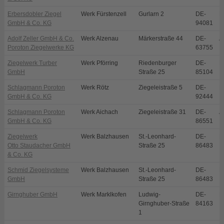
Erbersdobler Ziegel
Werk Fürstenzell
Gurlarn 2
DE-
F
GmbH & Co. KG
94081
Adolf Zeller GmbH & Co.
Werk Alzenau
Märkerstraße 44
DE-
A
Poroton Ziegelwerke KG
63755
Ziegelwerk Turber
Werk Pförring
Riedenburger
DE-
P
GmbH
Straße 25
85104
Schlagmann Poroton
Werk Rötz
Ziegeleistraße 5
DE-
R
GmbH & Co. KG
92444
Schlagmann Poroton
Werk Aichach
Ziegeleistraße 31
DE-
A
GmbH & Co. KG
86551
Ziegelwerk
Werk Balzhausen
St.-Leonhard-
DE-
B
Otto Staudacher GmbH
Straße 25
86483
& Co. KG
Schmid Ziegelsysteme
Werk Balzhausen
St.-Leonhard-
DE-
B
GmbH
Straße 25
86483
Girnghuber GmbH
Werk Marklkofen
Ludwig-
DE-
M
Girnghuber-Straße
84163
1