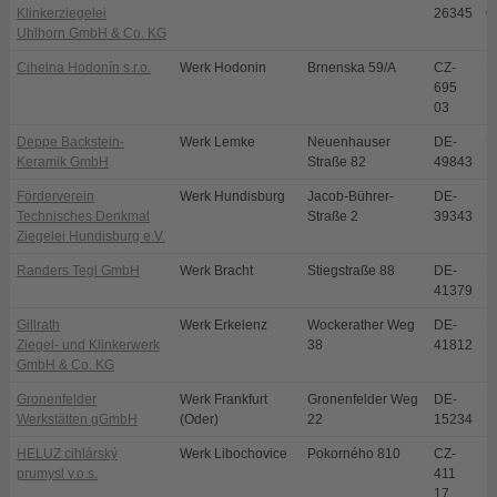
Klinkerziegelei
26345
G
Uhlhorn GmbH & Co. KG
Cihelna Hodonín s.r.o.
Werk Hodonin
Brnenska 59/A
CZ-
H
695
03
Deppe Backstein-
Werk Lemke
Neuenhauser
DE-
U
Keramik GmbH
Straße 82
49843
Förderverein
Werk Hundisburg
Jacob-Bührer-
DE-
H
Technisches Denkmal
Straße 2
39343
Ziegelei Hundisburg e.V.
Randers Tegl GmbH
Werk Bracht
Stiegstraße 88
DE-
B
41379
Gillrath
Werk Erkelenz
Wockerather Weg
DE-
E
Ziegel- und Klinkerwerk
38
41812
GmbH & Co. KG
Gronenfelder
Werk Frankfurt
Gronenfelder Weg
DE-
F
Werkstätten gGmbH
(Oder)
22
15234
HELUZ cihlárský
Werk Libochovice
Pokorného 810
CZ-
L
prumysl v.o.s.
411
17