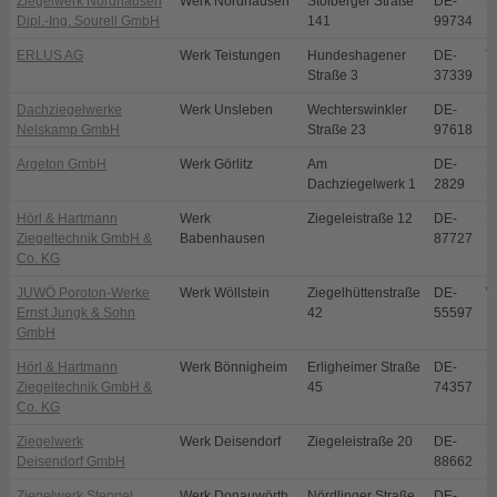
Ziegelwerk Nordhausen
Werk Nordhausen
Stolberger Straße
DE-
N
Dipl.-Ing. Sourell GmbH
141
99734
ERLUS AG
Werk Teistungen
Hundeshagener
DE-
T
Straße 3
37339
Dachziegelwerke
Werk Unsleben
Wechterswinkler
DE-
U
Nelskamp GmbH
Straße 23
97618
Argeton GmbH
Werk Görlitz
Am
DE-
S
Dachziegelwerk 1
2829
E
Hörl & Hartmann
Werk
Ziegeleistraße 12
DE-
B
Ziegeltechnik GmbH &
Babenhausen
87727
Co. KG
JUWÖ Poroton-Werke
Werk Wöllstein
Ziegelhüttenstraße
DE-
W
Ernst Jungk & Sohn
42
55597
GmbH
Hörl & Hartmann
Werk Bönnigheim
Erligheimer Straße
DE-
B
Ziegeltechnik GmbH &
45
74357
Co. KG
Ziegelwerk
Werk Deisendorf
Ziegeleistraße 20
DE-
Ü
Deisendorf GmbH
88662
D
Ziegelwerk Stengel
Werk Donauwörth
Nördlinger Straße
DE-
D