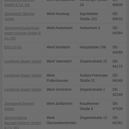
GmbH & Co. KG
24
86609
Ziegelwerk Stengel
Werk Neuburg
Ingolstädter
DE-
N
GmbH
Straße 101
86633
Ziegelwerk Aubenham
Werk Aubenham
Aubenham 3
DE-
O
Adam Holzner GmbH &
84564
Co. KG
ERLUS AG
Werk Neufahrn
Hauptstraße 106
DE-
N
84088
Leipfinger-Bader GmbH
Werk Vatersdorf
Ziegeleistraße 15
DE-
V
84172
Leipfinger-Bader GmbH
Werk
Äußere Freisinger
DE-
P
Puttenhausen
Straße 31
84048
Leipfinger-Bader GmbH
Werk Schönlind
Ziegeleistraße 1
DE-
V
92249
Ziegelwerk Englert
Werk Zeilitzheim
Krautheimer
DE-
Z
GmbH
Straße 8
97509
Ziegelsysteme
Werk
Ziegeleistraße 13
DE-
O
Michael Kellerer GmbH
Oberweikertshofen
82281
& Co. KG