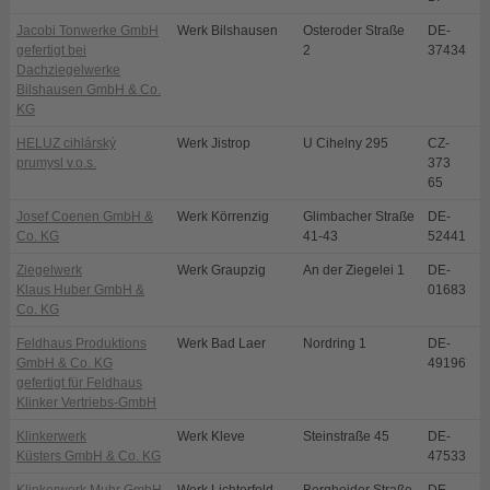
Jacobi Tonwerke GmbH
Werk Bilshausen
Osteroder Straße
DE-
B
gefertigt bei
2
37434
Dachziegelwerke
Bilshausen GmbH & Co.
KG
HELUZ cihlárský
Werk Jistrop
U Cihelny 295
CZ-
D
prumysl v.o.s.
373
65
Josef Coenen GmbH &
Werk Körrenzig
Glimbacher Straße
DE-
L
Co. KG
41-43
52441
Ziegelwerk
Werk Graupzig
An der Ziegelei 1
DE-
N
Klaus Huber GmbH &
01683
Co. KG
Feldhaus Produktions
Werk Bad Laer
Nordring 1
DE-
B
GmbH & Co. KG
49196
gefertigt für Feldhaus
Klinker Vertriebs-GmbH
Klinkerwerk
Werk Kleve
Steinstraße 45
DE-
K
Küsters GmbH & Co. KG
47533