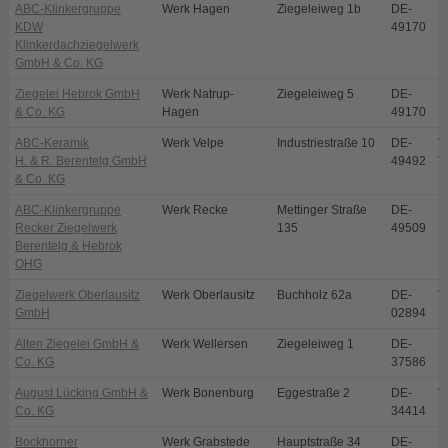
ABC-Klinkergruppe
Werk Hagen
Ziegeleiweg 1b
DE-
H
KDW
49170
Klinkerdachziegelwerk
GmbH & Co. KG
Ziegelei Hebrok GmbH
Werk Natrup-
Ziegeleiweg 5
DE-
N
& Co. KG
Hagen
49170
ABC-Keramik
Werk Velpe
Industriestraße 10
DE-
W
H. & R. Berentelg GmbH
49492
V
& Co. KG
ABC-Klinkergruppe
Werk Recke
Mettinger Straße
DE-
R
Recker Ziegelwerk
135
49509
Berentelg & Hebrok
OHG
Ziegelwerk Oberlausitz
Werk Oberlausitz
Buchholz 62a
DE-
V
GmbH
02894
Alten Ziegelei GmbH &
Werk Wellersen
Ziegeleiweg 1
DE-
D
Co. KG
37586
August Lücking GmbH &
Werk Bonenburg
Eggestraße 2
DE-
W
Co. KG
34414
B
Bockhorner
Werk Grabstede
Hauptstraße 34
DE-
B